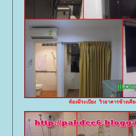
ห้องมีระเบียง วิวอาคารข้างเคีย