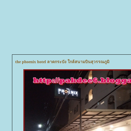
the phoenix hotel ลาดกระบัง ใกล้สนามบินสุวรรณภูมิ