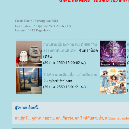
ห้องน้ำกะทัดรัด ไม่แยกส่วนเปียก/
Create Date : 02 กรกฎาคม 2561
Last Update : 27 ตุลาคม 2561 20:56:21 น.
Counter : 1712 Pageviews.
ถนนสายนี้มีตะพาบ กม.ที่ 406 "วัน
จ
ธรรมดาที่แสนพิเศษ"
จันทราน็อค
5
เทิร์น
(30 ก.ค. 2569 15:20:02 น.)
(
ต
ไปเที่ยวคนเดียวที่ลาวสามคืนสาม
ส
วัน
cyberlifenlearn
(29 ก.ค. 2569 18:01:21 น.)
(
ผู้โหวตบล็อกนี้...
คุณตุ๊กจ้ะ
,
คุณทนายอ้วน
,
คุณเรียวรุ้ง
,
คุณไวน์กับสายน้ำ
,
คุณmariabamb