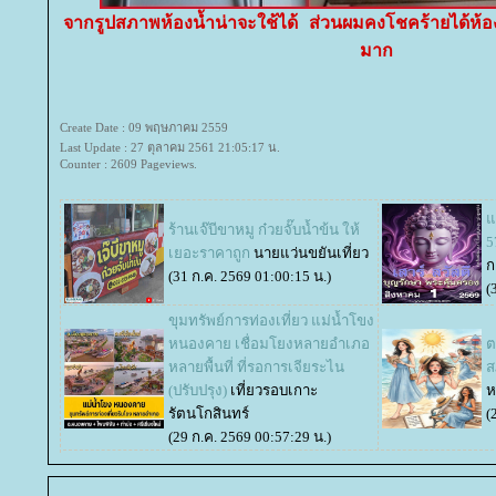
จากรูปสภาพห้องน้ำน่าจะใช้ได้ ส่วนผมคงโชคร้ายได้ห้องท
มาก
Create Date : 09 พฤษภาคม 2559
Last Update : 27 ตุลาคม 2561 21:05:17 น.
Counter : 2609 Pageviews.
จ
ร้านเจ๊บีขาหมู ก๋วยจั๊บน้ำข้น ให้
5
เยอะราคาถูก
นายแว่นขยันเที่ยว
ก
(31 ก.ค. 2569 01:00:15 น.)
(
ขุมทรัพย์การท่องเที่ยว แม่น้ำโขง
หนองคาย เชื่อมโยงหลายอำเภอ
ต
หลายพื้นที่ ที่รอการเจียระไน
ส
(ปรับปรุง)
เที่ยวรอบเกาะ
ห
รัตนโกสินทร์
(
(29 ก.ค. 2569 00:57:29 น.)