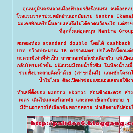
อุณหภูมินครหลวงเมืองฟ้าอมรยังร้อนแรง จนต้องหล
รงแรมราคาประหยัดย่านเอกมัยนาม Nantra Ekam
ผมเคยพักเครือนี้หลายแห่งจึงไม่ได้คาดหวังอะไร แต่สาข
ที่สุดตั้งแต่อุดหนุน Nantra Gro
ผมจองห้อง standard double โดยได้ cashback 
บาท กว้างประมาณ 16 ตารางเมตร ปกติเครือนี้ตกแต่งเ
สะดวกมีเท่าที่จำเป็น สาขาเอกมัยก็เช่นเดียวกัน แม้เปิด
กลับโทรมเข้าขั้น ผนังบวมมีรอยน้ำรั่วซึม ในห้องน้ำเหม
รวมทั้งขาดสายฉีดน้ำด้วย (สาขาอื่นมี) แถมชักโครกโ
น้ำไม่ไหล ต้องเปิดฝาซ่อมแซมเองเลยพอใช้งา
ทำเลที่ตั้งของ Nantra Ekamai ค่อนข้างสะดวก ห่า
เมตร เดินไปเมเจอร์เอกมัย และเกตเวย์เอกมัยสบาย 
มีร้านอาหารให้เลือกชิมหลากหลาย น่าเสียดายที่ปล่อย