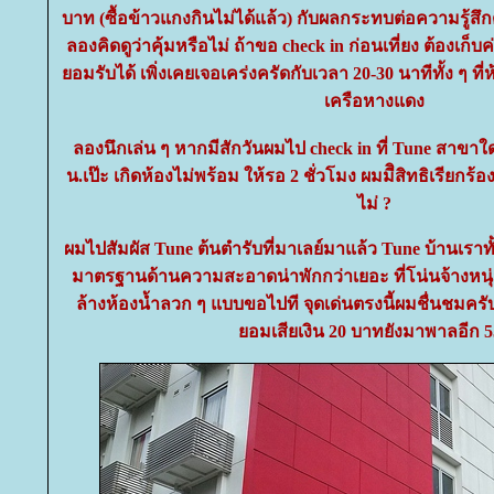
บาท (ซื้อข้าวแกงกินไม่ได้แล้ว) กับผลกระทบต่อความรู้ส
ลองคิดดูว่าคุ้มหรือไม่ ถ้าขอ check in ก่อนเที่ยง ต้องเก็บ
อมรับได้ เพิ่งเคยเจอเคร่งครัดกับเวลา 20-30 นาทีทั้ง ๆ ที่ห
เครือหางแดง
ลองนึกเล่น ๆ หากมีสักวันผมไป check in ที่ Tune สาขาใ
น.เป๊ะ เกิดห้องไม่พร้อม ให้รอ 2 ชั่วโมง ผมมีิสิทธิเรียกร
ไม่ ?
ผมไปสัมผัส Tune ต้นตำรับที่มาเลย์มาแล้ว Tune บ้านเร
มาตรฐานด้านความสะอาดน่าพักกว่าเยอะ ที่โน่นจ้างหนุ
ล้างห้องน้ำลวก ๆ แบบขอไปที จุดเด่นตรงนี้ผมชื่นชมครับ 
อมเสียเงิน 20 บาทยังมาพาลอีก 5