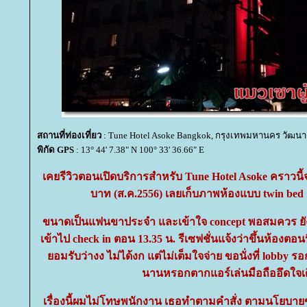
สถานที่ท่องเที่ยว
: Tune Hotel Asoke Bangkok, กรุงเทพมหานคร วัฒนา
พิกัด GPS
: 13° 44' 7.38" N 100° 33' 36.66" E
เคยรีวิวตอนเปิดบริการสำหรับ Tune Hotel Asoke คราวนี้
บาท (ส.ค.2556) เลยเก็บภาพห้องแบบ twin bed 
ขนาดเป็นแฟนขาประจำ และเข้าใจ concept พอสมควร ยังมีเ
เข้าไป check in ตอน 13.35 น. รีเซฟชั่นแจ้งว่าขึ้นห้องตอนนี
อมรับว่างง ไม่ได้งก แต่ไม่เต็มใจจ่าย ขอนั่งที่ lobby 
นานหรอกตากแอร์เล่นมือถืออึดใจเ
เรื่องนี้ผมไม่โทษพนักงาน เธอทำตามคำสั่ง ตามนโยบายข