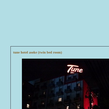
tune hotel asoke (twin bed room)