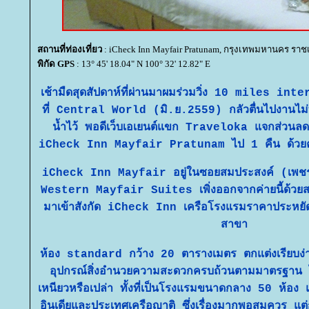
สถานที่ท่องเที่ยว
: iCheck Inn Mayfair Pratunam, กรุงเทพมหานคร ราชเ
พิกัด GPS
: 13° 45' 18.04" N 100° 32' 12.82" E
เช้ามืดสุดสัปดาห์ที่ผ่านมาผมร่วมวิ่ง 10 miles i
ที่ Central World (มิ.ย.2559) กลัวตื่นไปงานไม่ท
น้ำไว้ พอดีเว็บเอเยนต์แขก Traveloka แจกส่วนลด
iCheck Inn Mayfair Pratunam ไป 1 คืน ด้วยค่า
iCheck Inn Mayfair อยู่ในซอยสมประสงค์ (เพชรบุ
Western Mayfair Suites เพิ่งออกจากค่ายนี้ด้ว
มาเข้าสังกัด iCheck Inn เครือโรงแรมราคาประหยั
สาขา
ห้อง standard กว้าง 20 ตารางเมตร ตกแต่งเรียบง่า
อุปกรณ์สิ่งอำนวยความสะดวกครบถ้วนตามมาตรฐาน
ไ
เหนียวหรือเปล่า ทั้งที่เป็นโรงแรมขนาดกลาง 50 ห้อง
อินเดียและประเทศเครือญาติ ซึ่งเรื่องมากพอสมควร แต่ก