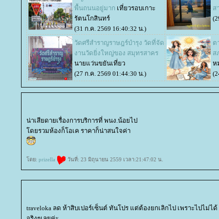
พื้นถนนอยู่มาก
เที่ยวรอบเกาะ
ส
รัตนโกสินทร์
(2
(31 ก.ค. 2569 16:40:32 น.)
วัดศรีสำราญราษฎร์บำรุง วัดที่จัด
ต
งานวัดยิ่งใหญ่ของ สมุทรสาคร
สภ
นายแว่นขยันเที่ยว
ห
(27 ก.ค. 2569 01:44:30 น.)
(2
น่าเสียดายเรื่องการบริการที่ พนง.น้อยไป
ดยรวมห้องก็โอเค ราคาก็น่าสนใจค่า
ดย:
prizella
วันที่: 23 มิถุนายน 2559 เวลา:21:47:02 น.
traveloka ลด ห้าสิบเปอร์เซ็นต์ ทันโปร แต่ต้องยกเลิกไป เพราะไปไม่ได้ 
จริงๆเลยค่ะ