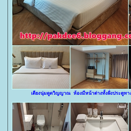
เตียงนุ่มดูดวิญญาณ ห้องมีหน้าต่างทั้งฝั่งประตูท