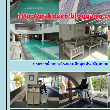
สระว่ายน้ำกลางโรงแรมคือจุดเด่น มีมุมสวย