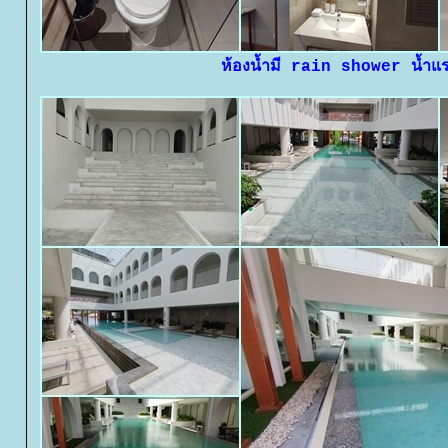
ห้องน้ำมี rain shower น้ำแ