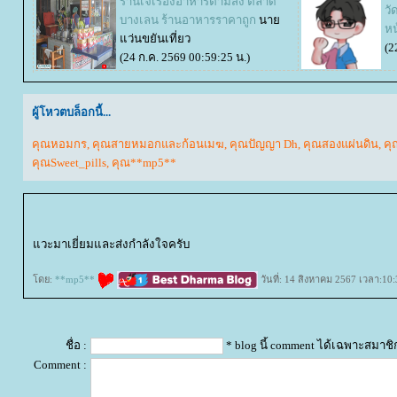
ร้านเจ๊เรืองอาหารตามสั่ง ตลาด
วั
บางเลน ร้านอาหารราคาถูก
นา
หน
ว่นขยันเที่ยว
(2
(24 ก.ค. 2569 00:59:25 น.)
ผู้โหวตบล็อกนี้...
คุณหอมกร
,
คุณสายหมอกและก้อนเมฆ
,
คุณปัญญา Dh
,
คุณสองแผ่นดิน
,
คุ
คุณSweet_pills
,
คุณ**mp5**
วะมาเยี่ยมและส่งกำลังใจครับ
ดย:
**mp5**
วันที่: 14 สิงหาคม 2567 เวลา:10:
ชื่อ :
* blog นี้ comment ได้เฉพาะสมาชิ
Comment :