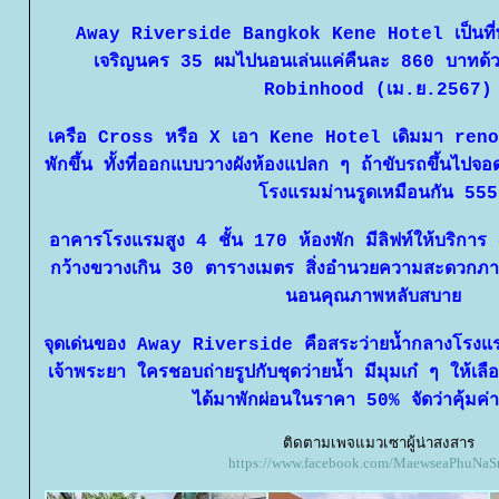
Away Riverside Bangkok Kene Hotel เป็นที่
เจริญนคร 35 ผมไปนอนเล่นแค่คืนละ 860 บาทด้ว
Robinhood (เม.ย.2567)
เครือ Cross หรือ X เอา Kene Hotel เดิมมา renova
พักขึ้น ทั้งที่ออกแบบวางผังห้องแปลก ๆ ถ้าขับรถขึ้นไปจ
รงแรมม่านรูดเหมือนกัน 555
อาคารโรงแรมสูง 4 ชั้น 170 ห้องพัก มีลิฟท์ให้บริกา
กว้างขวางเกิน 30 ตารางเมตร สิ่งอำนวยความสะดวกภาคบั
นอนคุณภาพหลับสบา
จุดเด่นของ Away Riverside คือสระว่ายน้ำกลางโรงแร
เจ้าพระยา ใครชอบถ่ายรูปกับชุดว่ายน้ำ มีมุมเก๋ ๆ ให้
ได้มาพักผ่อนในราคา 50% จัดว่าคุ้มค่า
ติดตามเพจแมวเซาผู้น่าสงสาร
https://www.facebook.com/MaewseaPhuNaS