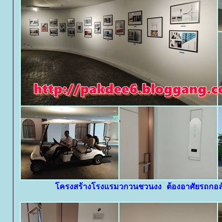
ครงสร้างโรงแรมวกวนชวนงง ต้องอาศัยรถกอล์