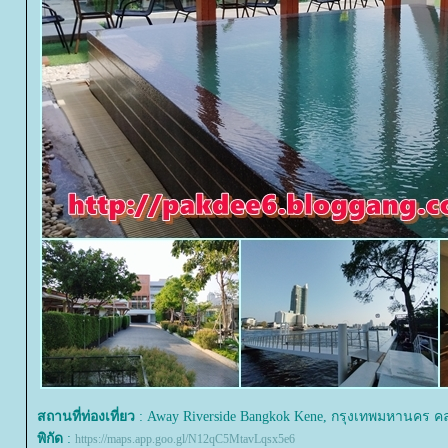
สถานที่ท่องเที่ยว
: Away Riverside Bangkok Kene, กรุงเทพมหานคร ค
พิกัด
:
https://maps.app.goo.gl/N12qC5MtavLqsx5e6