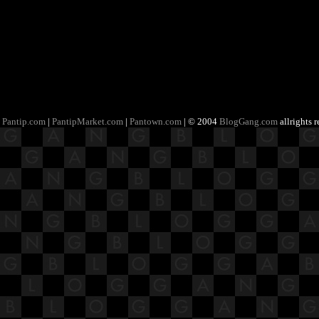
Pantip.com
|
PantipMarket.com
|
Pantown.com
| © 2004
BlogGang.com
allrights 