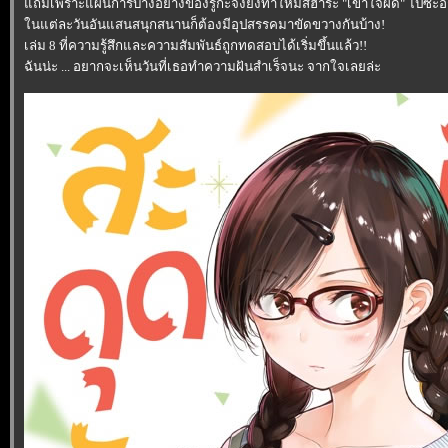
ถมเพราะแผนการบางอย่างของรูกะจังยังทำให้มิสึฮาระ "เข้าใจผิด" ไปซะอีก-
นแต่ละวันอันแสนสนุกสนานก็ต้องมีอุปสรรคมาขัดขวางกันบ้าง!
เล่ม 8 ที่ความรู้สึกและความสัมพันธ์ถูกทดสอบได้เริ่มขึ้นแล้ว!!
ฉันน่ะ ... อยากจะเห็นวันที่เธอทำความฝันสำเร็จนะ จากใจเลยล่ะ