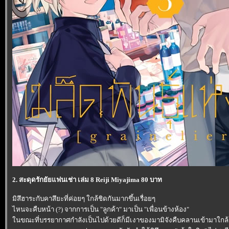
2. สะดุดรักยัยแฟนเช่า เล่ม 8 Reiji Miyajima 80 บาท
มิสึฮาระกับคาสึยะที่ค่อยๆ ใกล้ชิดกันมากขึ้นเรื่อยๆ
ไหนจะคืบหน้า (?) จากการเป็น "ลูกค้า" มาเป็น "เพื่อนข้างห้อง"
นขณะที่บรรยากาศกำลังเป็นไปด้วยดีก็มีเงาของมามิจังคืบคลานเข้ามาใกล้