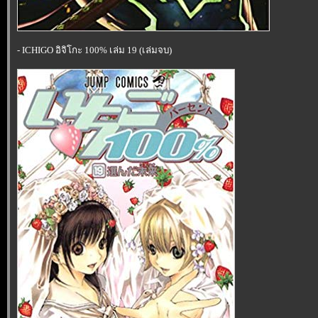
- ICHIGO อิจิโกะ 100% เล่ม 19 (เล่มจบ)