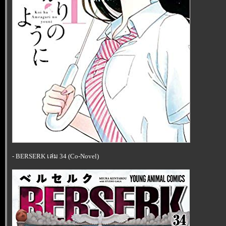
- BERSERK เล่ม 34 (Co-Novel)