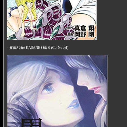
- สวยสยอง KASANE เล่ม 6 (Co-Novel)