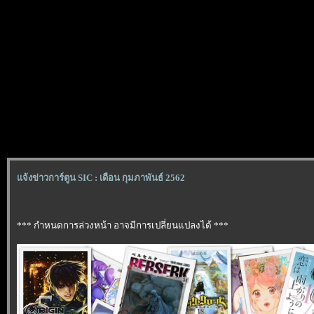
จ้งข่าวการ์ตูน SIC : เดือน กุมภาพันธ์ 2562
*** กำหนดการล่วงหน้า อาจมีการเปลี่ยนแปลงได้ ***