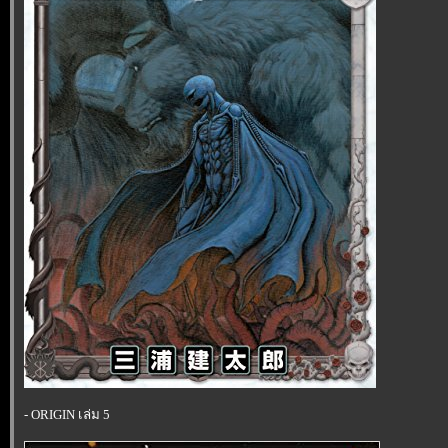
- ORIGIN เล่ม 5