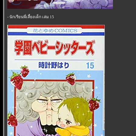
- นักเรียนพี่เลี้ยงเด็ก เล่ม 15