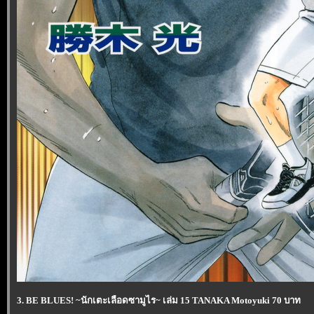
3. BE BLUES! ~นักเตะเลือดซามูไร~ เล่ม 15 TANAKA Motoyuki 70 บาท