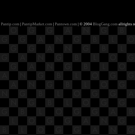
Pantip.com
|
PantipMarket.com
|
Pantown.com
| © 2004
BlogGang.com
allrights 