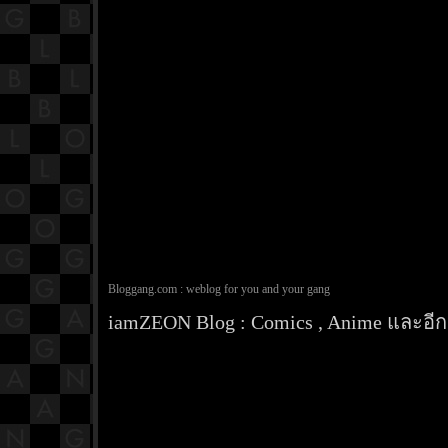
Bloggang.com : weblog for you and your gang
iamZEON Blog : Comics , Anime และอีกส