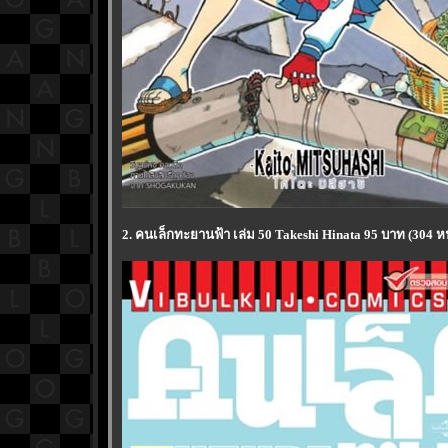
2. คนเล็กทะยานฟ้า เล่ม 50 Takeshi Hinata 95 บาท (304 หน