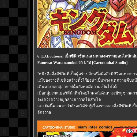
6. EXEcutional เอ็กซีคิวชั่นแนล มหาสงครามออนไลน์ถล่ม
Panuwat Wattananukul 65 บาท [Cartoonthai Studio]
"หนึ่งคือสิ่งมีชีวิตที่เป็นผู้สร้าง อีกหนึ่งคือสิ่งมีชีวิตแห่งก
ม้ช่องว่างที่เซนิธสร้างทิ้งไว้ยังน่าเป็นห่วง แต่ความคืบห
เดินทางออกสู่อวกาศนั้นยังพอมีความเป็นไปได้
เมื่อกลุ่มเพลเยอร์ที่นำทีมโดยไวพจน์เดินทางเข้าสู่ซากด
จะเคว้งคว้างอยู่กลางอากาศได้สำเร็จ
ละบัดนี้พวกเขากำลังจะได้รับรู้เรื่องราวของสิ่งมีชีวิตที่เ
จักรวาล