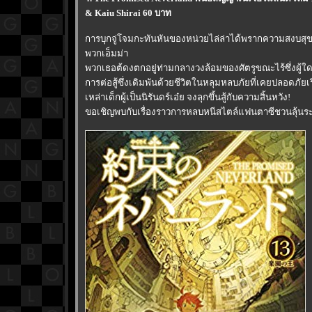
& Kaiu Shirai 60 บาท
การบุกจู่โจมกะทันหันของหน่วยไล่ล่าได้พรากความสงบสุข
พวกเอ็มม่า
พวกเธอต้ดงตกอยู่ท่ามกลางวงล้อมของศัตรูขณะไร้ซึ่งผู้ใ
การต่อสู้ซึ่งเดิมพันด้วยชีวิตในหลุมหลบภัยที่เคยปลอดภัยเริ
เหล่าเด็กผู้เป็นนิรันดร์เอ๋ย จงลุกขึ้นสู้กับความสิ้นหวัง!
ขอเชิญพบกับเรื่องราวการหลบหนีสไตล์แฟนตาซีชวนลุ้นระทึ