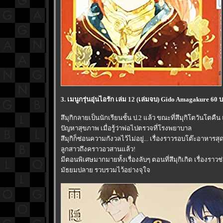
3. เมนูกรุ่นอุ่นไอรัก เล่ม 12 (เล่มจบ) Gido Amagakure 60 
สึมุกิกลายเป็นนักเรียนชั้น ป.2 แล้ว ขณะที่สึมุกิโตวันโตคืน 
ปัญหาสุขภาพ เมื่อรู้ว่าพ่อไปตรวจที่โรงพยาบาล
สึมุกิก็ซ่อนความกังวลไว้ไม่อยู่... เรื่องราวรอบโต๊ะอาหารสุ
ลูกสาวถึงคราวอวสานแล้ว!
มีตอนพิเศษมากมายทั้งเรื่องลับๆ ตอนที่สึมุกิเกิด เรื่องรา
มัธยมปลาย รวบรวมไว้อย่างจุใจ