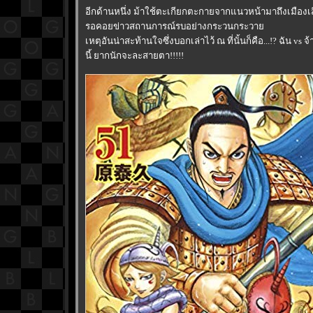
อีกด้านหนึ่ง ม้าใช้ตะเกียกตะกายจากแนวหน้ามาถึงเมืองเส
รอคอยข่าวสถานการณ์รบอย่างกระวนกระวา
เหตุอันน่าสะท้านใจซึ่งบอกเล่าไว้ ณ ที่นั้นก็คือ...!? ฉัน vs จ
นี้ ยากนักจะละสายตา!!!!!