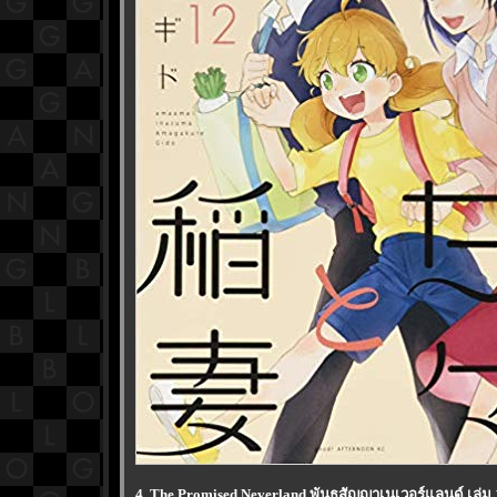
4. The Promised Neverland พันธสัญญาเนเวอร์แลนด์ เล่ม