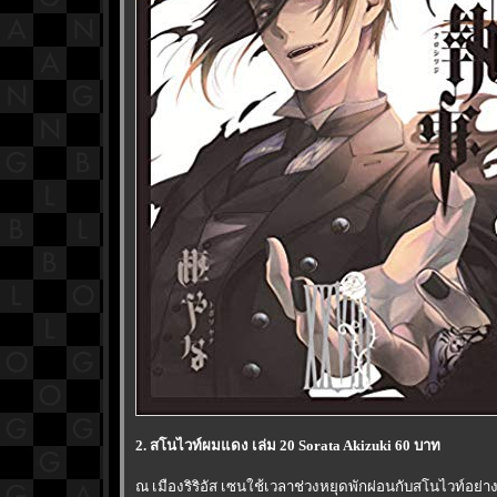
2. สโนไวท์ผมแดง เล่ม 20 Sorata Akizuki 60 บาท
ณ เมืองริริอัส เซนใช้เวลาช่วงหยุดพักผ่อนกับสโนไวท์อย่