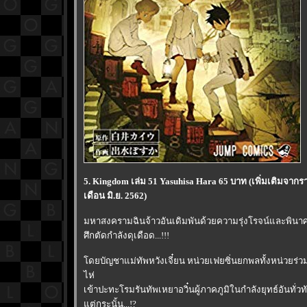
5. Kingdom เล่ม 51 Yasuhisa Hara 65 บาท (เพิ่มเติมจาก
เดือน มิ.ย. 2562)
มหาสงครามฉินจ้าวอันเดิมพันด้วยความรุ่งโรจน์และพินาศแห่
ศึกตัดกำลังดุเดือด...!!!
ดยบัญชาแม่ทัพหวังเจี๋ยน หน่วยเฟยซิ่นยกพลทั้งหน่วยร่วมช
ไห่
เข้าปะทะโรมรันทัพเหยาอวิ๋นผู้ภาคภูมิในกำลังยุทธ์อันทั่ว
ต่กระนั้น...!?