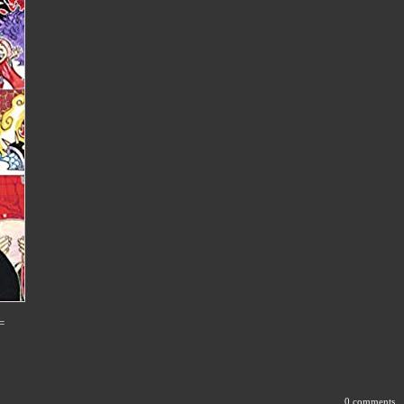
=
0 comments