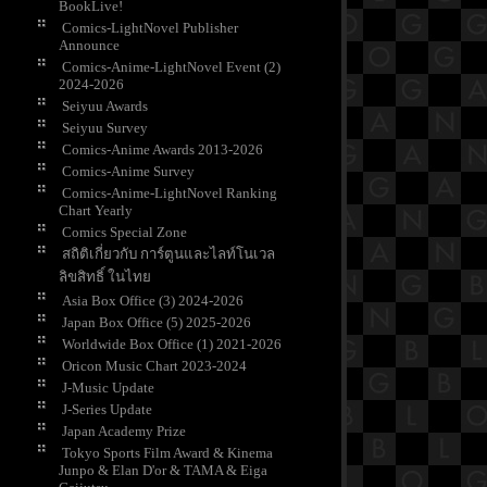
BookLive!
Comics-LightNovel Publisher
Announce
Comics-Anime-LightNovel Event (2)
2024-2026
Seiyuu Awards
Seiyuu Survey
Comics-Anime Awards 2013-2026
Comics-Anime Survey
Comics-Anime-LightNovel Ranking
Chart Yearly
Comics Special Zone
สถิติเกี่ยวกับ การ์ตูนและไลท์โนเวล
ลิขสิทธิ์ ในไท
Asia Box Office (3) 2024-2026
Japan Box Office (5) 2025-2026
Worldwide Box Office (1) 2021-2026
Oricon Music Chart 2023-2024
J-Music Update
J-Series Update
Japan Academy Prize
Tokyo Sports Film Award & Kinema
Junpo & Elan D'or & TAMA & Eiga