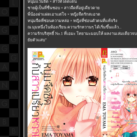
หนุ่มแว่นจืด × สาวที่โดดเด่น
ชายผู้เป็นที่ชื่นชอบ × สาวจืดที่อยู่เดียวดา
พี่น้องฝาแฝดเอาแต่ใจ × หญิงจืดรักสะอาด
หนุ่มจืดที่ซ่อนความหล่อ × หญิงที่ซ่อนตัวตนที่แท้จริง
ณ มุมหนึ่งในห้องเรียน ความรักหวานๆ ได้เริ่มขึ้นแล้ว...
ความรักบริสุทธิ์ No.1 ที่เอมะ โทยามะมอบให้ ผลงานเล่มเดียวจบ
ัยตัวแสบ”