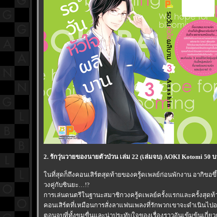
2. รักวุ่นวายของนายตัวป่วน เล่ม 22 (เล่มจบ) AOKI Kotomi 50 
นที่สุดก็ถึงคอนเสิร์ตสุดท้ายของครู้ดเพลย์ก่อนพักงาน อากิขอ
วงคู่กับชินยะ…!?
การเล่นดนตรีในฐานะสมาชิกวงครู้ดเพลย์ครั้งแรกและครั้งสุดท้
คอนเสิร์ตที่เหมือนการสั่งลาแฟนเพลงที่รักพวกเขาจะดำเนินไปอย
ตอนจบที่ทั้งขมขื่นและน่าประทับใจของเรื่องราวอันเข้มข้นเกี่ยวก