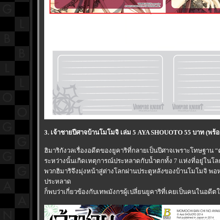
3. เจ้าชายปีศาจบ้านโมโมจิ เล่ม 5 AYA SHOUOTO 55 บาท (พร้อ
ฮิมาริกังวลเรื่องอดีตของยูคาริที่กลายเป็นปีศาจเพราะโทษฐาน “
ระหว่างนั้นเกิดเหตุการณ์ประหลาดกับน้ำตกทั้ง 7 แห่งที่อยู่ใน
พวกฮิมาริจึงมุ่งหน้าสู่ต่างโลกผ่านประตูหลังของบ้านโมโมจิ พ
ประหลาด
ก็พบว่าเกี่ยวข้องกับเทพมังกรผู้เปลี่ยนยูคาริที่เคยเป็นคนในอดีตให