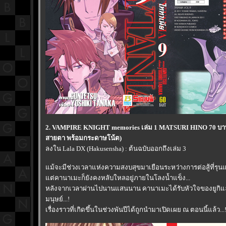
2. VAMPIRE KNIGHT memories เล่ม 1 MATSURI HINO 70 บ
สายตา พร้อมกระดาษโน้ต)
ลงใน Lala DX (Hakusensha) : ต้นฉบับออกถึงเล่ม 3
ม้จะมีช่วงเวลาแห่งความสงบสุขมาเยือนระหว่างการต่อสู้ที่รุ
ต่คานาเมะก็ยังคงหลับใหลอยู่ภายในโลงน้ำแข็ง...
หลังจากเวลาผ่านไปนานแสนนาน คานาเมะได้รับหัวใจของยูกิแล
มนุษย์...!
เรื่องราวที่เกิดขึ้นในช่วงพันปีได้ถูกนำมาเปิดเผย ณ ตอนนี้แล้ว...