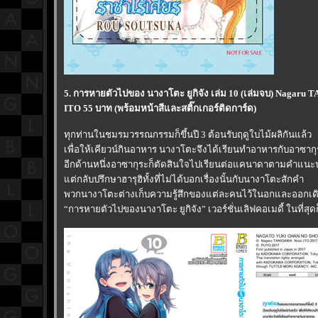
5. การหายตัวไปของ นางาโตะ ยูกิจัง เล่ม 10 (เล่มจบ) Nagaru 
ITO 55 บาท (พร้อมหน้าสีและสติ๊กเกอร์ติดการ์ด)
ทุกท่านในชมรมวรรณกรรมก็ขึ้นปี 3 ต้อนรับฤดูใบไม้ผลิกันแล้ว
เพื่อให้เคียวน์กินอาหาร นางาโตะจึงได้เรียนทำอาหารกับอาซากุ
อีกด้านหนึ่งอาซากุระก็ตัดสินใจไปเรียนต่อแคนาดาตามคำแนะ
ต่กลับปรึกษาฮารุฮิทั้งที่ไม่ได้บอกเรื่องนั้นกับนางาโตะสักคำ
พวกนางาโตะต่างเก็บความรู้สึกของแต่ละคนไว้ในอกและออกเดิน
“การหายตัวไปของนางาโตะ ยูกิจัง” เวอร์ชั่นเลิฟคอเมดี้ ในที่สุ