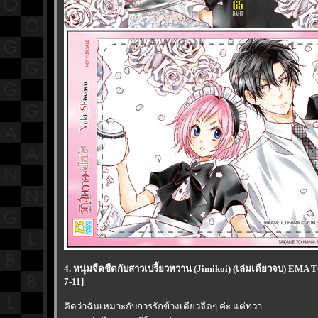
4. หนุ่มจืดชืดกับสาวเปรี้ยวหวาน (Jimikoi) (เล่มเดียวจบ) EMA
7-11]
คิดว่าฉันเหมาะกับการรักข้างเดียวจืดๆ ค่ะ แต่ทว่า....