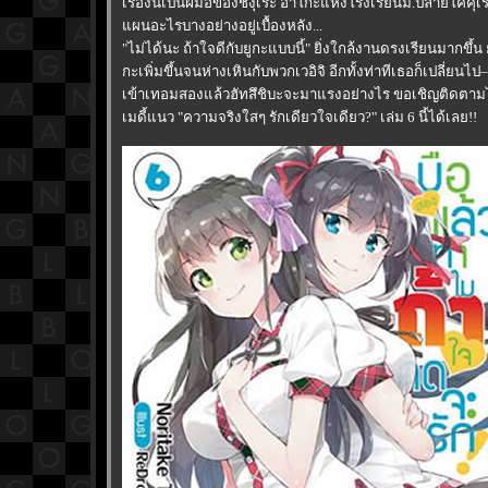
เรื่องนี้เป็นฝีมือของชิงุเระ อาโกะแห่งโรงเรียนม.ปลายโคคุเร
ผนอะไรบางอย่างอยู่เบื้องหลัง...
"ไม่ได้นะ ถ้าใจดีกับยูกะแบบนี้" ยิ่งใกล้งานดรงเรียนมากขึ้น
กะเพิ่มขึ้นจนห่างเหินกับพวกเวอิจิ อีกทั้งท่าทีเธอก็เปลี่ยนไป–
เข้าเทอมสองแล้วฮัทสึชิบะจะมาแรงอย่างไร ขอเชิญติดตามไ
เมดี้แนว "ความจริงใสๆ รักเดียวใจเดียว?" เล่ม 6 นี้ได้เลย!!