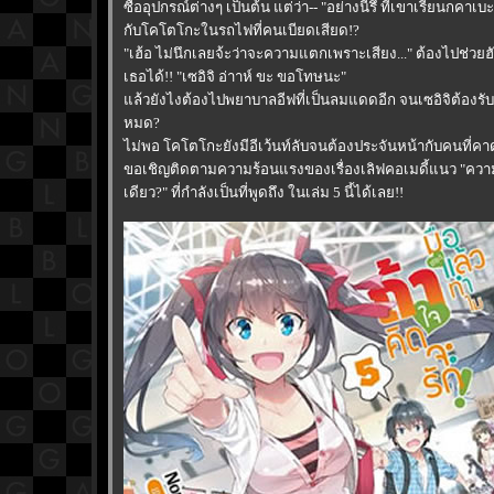
ซื้ออุปกรณ์ต่างๆ เป็นต้น แต่ว่า-- "อย่างนี้รึ ที่เขาเรียนกคาเบ
กับโคโตโกะในรถไฟที่คนเบียดเสียด!?
"เฮ้อ ไม่นึกเลยจ้ะว่าจะความแตกเพราะเสียง..." ต้องไปช่วยฮั
เธอได้!! "เซอิจิ อ่าาห์ ขะ ขอโทษนะ"
ล้วยังไงต้องไปพยาบาลอีฟที่เป็นลมแดดอีก จนเซอิจิต้องรั
หมด?
ไม่พอ โคโตโกะยังมีอีเว้นท์ลับจนต้องประจันหน้ากับคนที่คาด
ขอเชิญติดตามความร้อนแรงของเรื่องเลิฟคอเมดี้แนว "ความ
เดียว?" ที่กำลังเป็นที่พูดถึง ในเล่ม 5 นี้ได้เลย!!