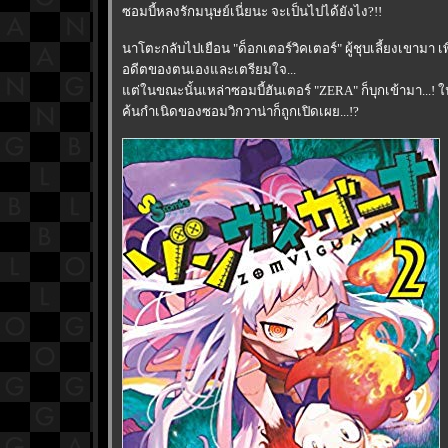
ซอมบี้หลงรักมนุษย์เนี่ยนะ จะเป็นไปได้ยังไง?!!
นาโตะกลับไปเยือน "ด็อกเตอร์วิคเตอร์" ผู้ชุบเลี้ยงเขามา เ
อดีตของตนเองและเตรียมใจ...
ต่ในขณะนั้นเหล่าซอมบี้ฮันเตอร์ "ZERA" ก็บุกเข้ามา...! ใ
ค้นกำเนิดของซอมวิกวาน่าก็ถูกเปิดเผย...!?