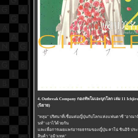
4. Outbreak Company กองทัพโมเอะบุกโลก เล่ม 11 Ichjir
(นิยาย)
"หลุม" ปริศนาที่เชื่อมต่อญี่ปุ่นกับโลกแห่งแฟนตาซี "อาณาจั
นท์" เอาไว้ด้วยกัน
ละเพื่อการเผยแพร่อารยธรรมของญี่ปุ่น คาโน่ ชินอิจิ ป
สินค้า "อมิวเทค"