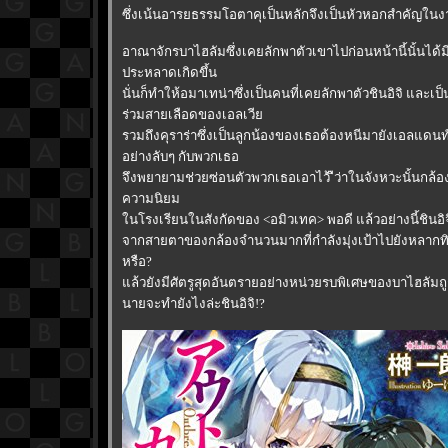
ซึ่งเน้นอารยธรรมโอตาคุเป็นหลักจึงเป็นหัวหอกสำคัญในงา
อาณาจักรบาไฮลัมซึ่งเคยลักพาตัวเขาไปก่อนหน้านี้นั้นได้
ประหลาดเกิดขึ้น
นั่นก็ทำให้อมาเทน่าซึ่งเป็นคนที่เคยลักพาตัวชินอิจิ และเป็
ร่วมสายเลือดของเอลเวี
รวมถึงคุราร่าซึ่งเป็นลูกน้องของเธอต้องหนีมายังเอลแดนท์ 
อย่างลับๆ กับพวกเธอ
จึงพยายามช่วยซ่อนตัวพวกเธอเอาไว้ ืว่าในจังหวะนั้นกล้องถ
ความนิยม
นโรงเรียนในสังกัดของ <อมิวเทค> พอดี แล้วอย่างนี้ชินอ
จากสายตาของกล้องจำนวนมากที่กำลังมุ่งเป้าไปยังหลากทิ
หรือ?
ล้วยังมีศัตรูสุดอันตรายอย่างหน่วยรบพิเศษของบาไฮลัมถูก
นายจะทำยังไงล่ะชินอิจิ!?