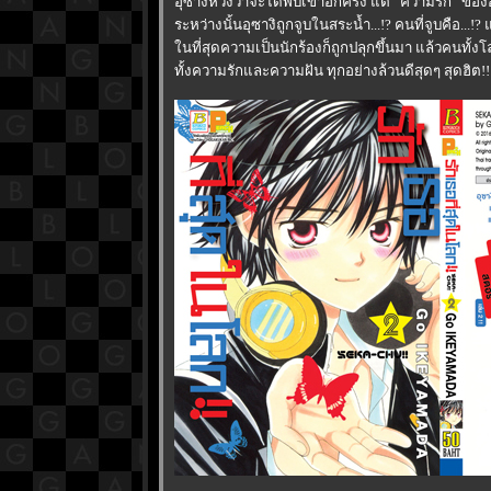
อุซางิหวังว่าจะได้พบเขาอีกครั้ง แต่ “ความรัก” ของ
ระหว่างนั้นอุซางิถูกจูบในสระน้ำ...!? คนที่จูบคือ...
นที่สุดความเป็นนักร้องก็ถูกปลุกขึ้นมา แล้วคนทั้ง
ทั้งความรักและความฝัน ทุกอย่างล้วนดีสุดๆ สุดฮิต!!