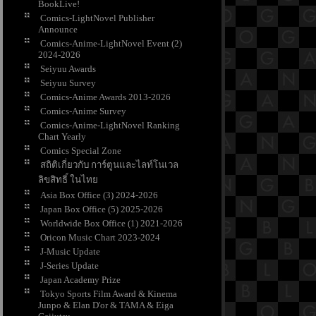
BookLive!
Comics-LightNovel Publisher
Announce
Comics-Anime-LightNovel Event (2)
2024-2026
Seiyuu Awards
Seiyuu Survey
Comics-Anime Awards 2013-2026
Comics-Anime Survey
Comics-Anime-LightNovel Ranking
Chart Yearly
Comics Special Zone
สถิติเกี่ยวกับ การ์ตูนและไลท์โนเวล
ลิขสิทธิ์ ในไท
Asia Box Office (3) 2024-2026
Japan Box Office (5) 2025-2026
Worldwide Box Office (1) 2021-2026
Oricon Music Chart 2023-2024
J-Music Update
J-Series Update
Japan Academy Prize
Tokyo Sports Film Award & Kinema
Junpo & Elan D'or & TAMA & Eiga