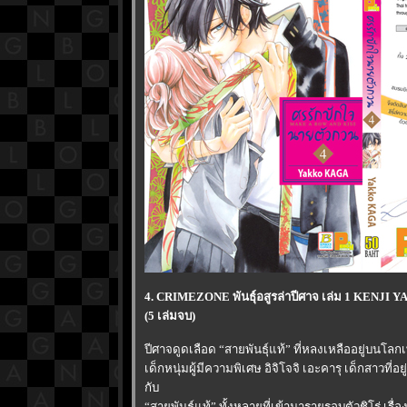
4. CRIMEZONE พันธุ์อสูรล่าปีศาจ เล่ม 1 KENJ
(5 เล่มจบ)
ปีศาจดูดเลือด “สายพันธุ์แท้” ที่หลงเหลืออยู่บนโลกเ
เด็กหนุ่มผู้มีความพิเศษ อิจิโจจิ เอะคารุ เด็กสาวที่
กับ
“สายพันธุ์แท้” ทั้งหลายที่เข้ามารายรอบตัวชิโร่ เรื