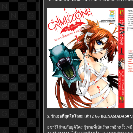
5. รักเธอที่สุดในโลก!! เล่ม 2 Go IKEYAMADA 50 บา
อุซางิได้พบกับยูคิโตะ ผู้ชายที่เป็นรักแรกอีกครั