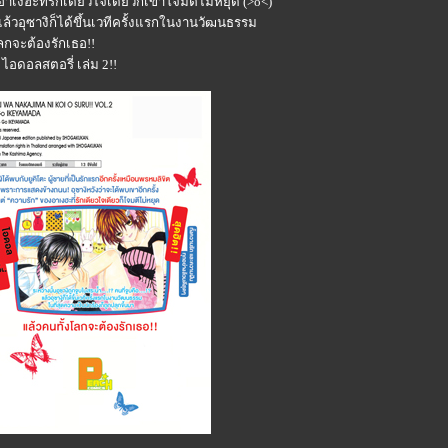
อาเงฮะที่รักเดียวใจเดียวก็เข้าโจมตีไม่หยุด (>o<)
!? แล้วอุซางิก็ได้ขึ้นเวทีครั้งแรกในงานวัฒนธรรม
โลกจะต้องรักเธอ!!
 ไอดอลสตอรี่ เล่ม 2!!