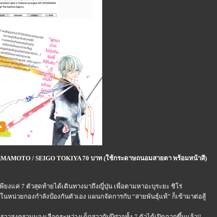
I YAMAMOTO / SEIGO TOKIYA 70 บาท (ใช้กระดาษถนอมสายตา พร้อมหน้าสี)
พียงแค่ 7 ตัวสุดท้ายได้เดินทางมาถึงญี่ปุ่น เพื่อตามหาอะบุระยะ ชิโร่
อยู่ในหน่วยกองกำลังป้องกันตัวเอง แผนกจัดการกับ “สายพันธุ์แท้” ก็เข้ามาต่อสู้
่องราวสงครามนองเลือดระหว่างเด็กสาวกับปีศาจทั้ง 7 ตัวได้เปิดฉากขึ้นแล้ว!!