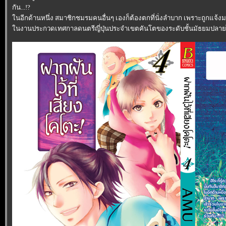
กัน...!?
นอีกด้านหนึ่ง สมาชิกชมรมคนอื่นๆ เองก็ต้องตกที่นั่งลำบาก เพราะถูกแจ้งม
นงานประกวดเทศกาลดนตรีญี่ปุ่นประจำเขตคันโตของระดับชั้นมัธยมปลายได้ 