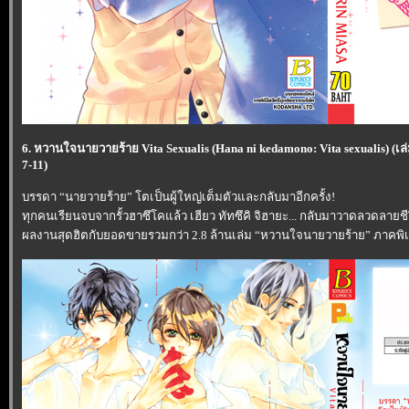
6. หวานใจนายวายร้าย Vita Sexualis (Hana ni kedamono: Vita sexualis) (
7-11)
บรรดา “นายวายร้าย” โตเป็นผู้ใหญ่เต็มตัวและกลับมาอีกครั้ง!
ทุกคนเรียนจบจากรั้วฮาซึโคแล้ว เฮียว ทัทซึคิ จิฮายะ... กลับมาวาดลวดลายชีว
ผลงานสุดฮิตกับยอดขายรวมกว่า 2.8 ล้านเล่ม “หวานใจนายวายร้าย” ภาคพ