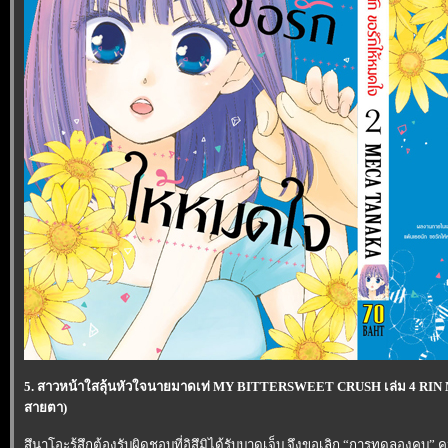
5. สาวหน้าใสลุ้นหัวใจนายมาดเท่ MY BITTERSWEET CRUSH เล่ม 4 RIN M
สายตา)
สึนาโอะรู้สึกต้องรับผิดชอบที่อิสึมิได้รับบาดเจ็บ จึงขอเลิก “การทดลองคบ” ค