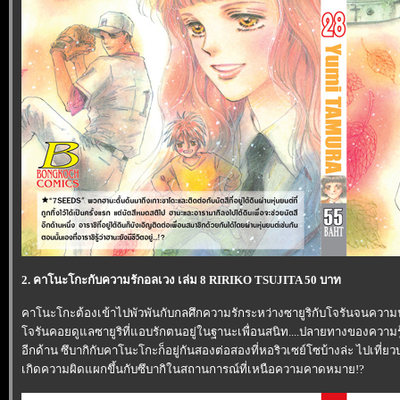
2. คาโนะโกะกับความรักอลเวง เล่ม 8 RIRIKO TSUJITA 50 บาท
คาโนะโกะต้องเข้าไปพัวพันกับกลศึกความรักระหว่างซายูริกับโจรันจนความน
จรันคอยดูแลซายูริที่แอบรักตนอยู่ในฐานะเพื่อนสนิท....ปลายทางของความรู้
อีกด้าน ซึบากิกับคาโนะโกะก็อยู่กันสองต่อสองที่หอริวเซย์โซบ้างล่ะ ไปเที่ยวบ
เกิดความผิดแผกขึ้นกับซึบากิในสถานการณ์ที่เหนือความคาดหมาย!?