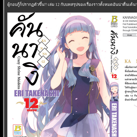
ผู้กอบกู้ก็ปรากฏตัวขึ้น!! เล่ม 12 กับบทสรุปของเรื่องราวทั้งหมดอันน่าตื่นเต้น!