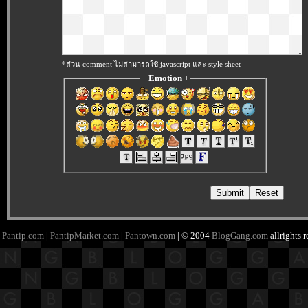
*ส่วน comment ไม่สามารถใช้ javascript และ style sheet
+
Emotion
+
Pantip.com
|
PantipMarket.com
|
Pantown.com
| © 2004
BlogGang.com
allrights 