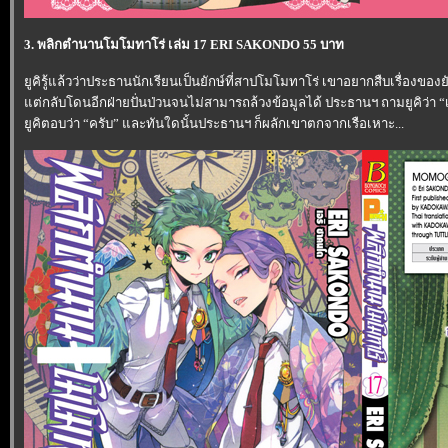
3. พลิกตำนานโมโมทาโร่ เล่ม 17 ERI SAKONDO 55 บาท
ูคิรู้แล้วว่าประธานนักเรียนเป็นยักษ์ที่สาปโมโมทาโร่ เขาอยากสืบเรื่องข
ต่กลับโดนอีกฝ่ายปั่นป่วนจนไม่สามารถล้วงข้อมูลได้ ประธานฯ ถามยูคิว่า
ูคิตอบว่า “ครับ” และทันใดนั้นประธานฯ ก็ผลักเขาตกจากเรือเหาะ...