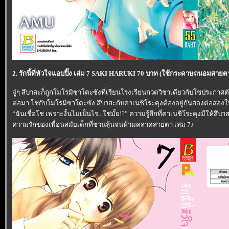
2. รักนี้ที่หัวใจแอบปิ๊ง เล่ม 7 SAKI HARUKI 70 บาท (ใช้กระดาษถนอมสายต
จู่ๆ สึบาสะก็ถูกโมโรมิซาโตะซังที่เรียนโรงเรียนกวดวิชาเดียวกับโชประกาศตัว
ต่อมา โชกับโมโรมิซาโตะซัง สึบาสะกับคาเนชิโระคุงต้องอยู่กันสองต่อสองในคื
“ฉันเชื่อโช เพราะงั้นไม่เป็นไร...ใช่มั้ย!?” ความรู้สึกที่คาเนชิโระคุงมีให้สึบาส
ความรักของเพื่อนสมัยเด็กที่ชวนลุ้นจนห้ามคลาดสายตา เล่ม 7♪