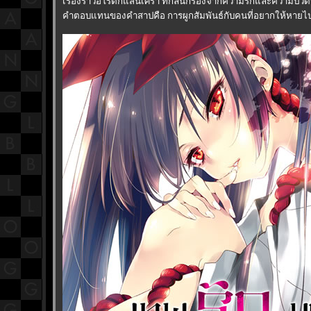
เรื่องราวอีโรติกแสนเศร้า ที่กลั่นกรองจากความรักและความปวดร
คำตอบแทนของคำสาปคือ การผูกสัมพันธ์กับคนที่อยากให้หายไป!