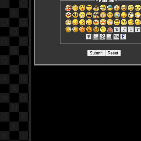
+
Emotion
+