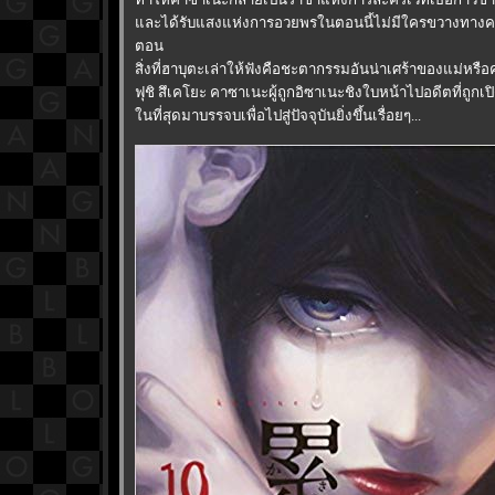
ละได้รับแสงแห่งการอวยพรในตอนนี้ไม่มีใครขวางทางค
ตอน
สิ่งที่ฮาบุตะเล่าให้ฟังคือชะตากรรมอันน่าเศร้าของแม่หร
ฟุชิ สึเคโยะ คาซาเนะผู้ถูกอิซาเนะชิงใบหน้าไปอดีตที่ถูกเ
นที่สุดมาบรรจบเพื่อไปสู่ปัจจุบันยิ่งขึ้นเรื่อยๆ...