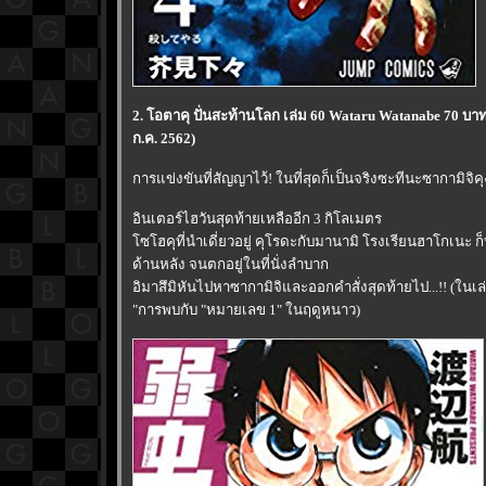
2. โอตาคุ ปั่นสะท้านโลก เล่ม 60 Wataru Watanabe 70 บา
ก.ค. 2562)
การแข่งขันที่สัญญาไว้! ในที่สุดก็เป็นจริงซะทีนะซากามิจิคุ
อินเตอร์ไฮวันสุดท้ายเหลืออีก 3 กิโลเมตร
ซโฮคุที่นำเดี่ยวอยู่ คุโรดะกับมานามิ โรงเรียนฮาโกเนะ ก
ด้านหลัง จนตกอยู่ในที่นั่งลำบาก
อิมาสึมิหันไปหาซากามิจิและออกคำสั่งสุดท้ายไป...!! (ในเล่
"การพบกับ "หมายเลข 1" ในฤดูหนาว)