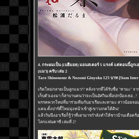
4. กระผมเป็น (เบฮีมอธ) มอนสเตอร์ S แรงค์ แต่ตอนนี้ถูกเ
(แมว) ครับ เล่ม 2
Taro Shinonome & Nozomi Ginyoku 125 บาท [Siam Inter
เกิดใหม่กลายเป็นลูกแมว!? หลังจากที่ได้รับชื่อ "ทามะ" จาก
เก็บตัวเองมา ก็สาบานตนว่าจะเป็นอัศวินเพื่อปกป้องเธอ...!
พรรคพวกใหม่ที่มาร่วมทีมกับอาเรียและทามะ สาวน้อยจอมพล
คน ตั้งปาร์ตี้ใหม่มุ่งหน้าเข้าสู่เขาวงกตใต้ดิน!
ล้ววันนึงอาเรียก็รู้ว่าที่เผ่ามารกำลังทำให้ชาวบ้านเดือดร
ลกแฟนตาซี เล่มที่ 2!