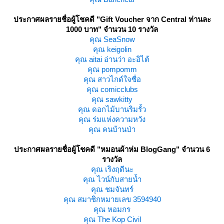
ประกาศผลรายชื่อผู้โชคดี
"Gift Voucher จาก Central ท่านละ
1000 บาท" จำนวน 10 รางวัล
คุณ SeaSnow
คุณ keigolin
คุณ aitai อ่านว่า อะอิไต้
คุณ pompomm
คุณ สาวไกด์ใจซื่อ
คุณ comicclubs
คุณ sawkitty
คุณ ดอกไม้บานริมรั้ว
คุณ ร่มแห่งความหวัง
คุณ คนบ้านป่า
ประกาศผลรายชื่อผู้โชคดี
"หมอนผ้าห่ม BlogGang" จำนวน 6
รางวัล
คุณ เริงฤดีนะ
คุณ ไวน์กับสายน้ำ
คุณ ชมจันทร์
คุณ สมาชิกหมายเลข 3594940
คุณ หอมกร
คุณ The Kop Civil