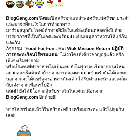
BlogGang.com
จึงขอเปิดครัวชวนเหล่าพ่อครัวแม่ครัวขาประจำ
ละขาจรที่สนใจในการทำอาหาร
มาร่วมสนุกกับโจทย์ท้าทายฝีมือในแต่ล่ะเดือนตลอดทั้งปี ด้ว
บรรยากาศที่เป็นกันเองและพร้อมแบ่งปันเมนูคาวหวานให้แก่กัน
ละกัน
กิจกรรม
"Food For Fun : Hot Wok Mission Return ปฏิบัติ
การกระทะร้อนไร้พรมแดน"
ไม่ว่าใครที่เชี่ยวชาญอยู่แล้ว หรือ
เพิ่งจะเริ่มทำตาม
หรือเป็นคนที่ทำอาหารไม่เป็นเลย ยังไม่รู้ว่าจะเริ่มจากตรงไหน
อยากลองเริ่มต้นทำบ้าง สามารถลองตามมาเข้าครัวกันได้เลยค่ะ
นอกจากจะได้แชร์สูตรอาหารกันแล้ว ได้รับคำแนะนำและเคล็ด
ลับเจ๋งๆจากเพื่อนๆไปอีก
ถม!!
ังได้มีโอกาสลุ้นรับรางวัลในแต่ละเดือนจาก
BlogGang.com
อีกด้วย!!!
หากใคร
พร้อมแล้วก็รีบคว้าตะหลิว เตรียมกระทะ
ล้วไปลุยกัน
เลย!!