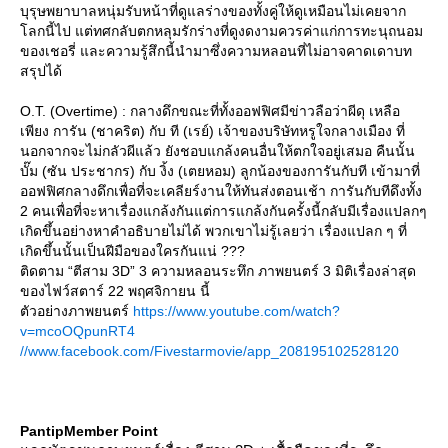
บุรุษพยาบาลหนุ่มรับหน้าที่ดูแลร่างของทั้งคู่ให้ดูเหมือนไม่เคยจาก
ลกนี้ไป แต่ทศกลับตกหลุมรักร่างที่ดูงดงามควรค่าแก่การทะนุถนอม
ของเชอรี่ และความรู้สึกนี้นำมาซึ่งความหลอนที่ไม่อาจคาดเดาบท
สรุปได้
O.T. (Overtime) : กลางดึกขณะที่ทั้งออฟฟิศมีข่าวลือว่าผีดุ เหลือ
เพียง การัน (ชาคริต) กับ ที (เรย์) เจ้าของบริษัทหรูใจกลางเมือง ที่
นอกจากจะไม่กลัวผีแล้ว ยังชอบแกล้งคนอื่นให้ตกใจอยู่เสมอ คืนนั้น
บั๊ม (ซัน ประชากร) กับ งิ้ง (เตยหอม) ลูกน้องของการันกับที เข้ามาที่
ออฟฟิศกลางดึกเพื่อที่จะเคลียร์งานให้ทันส่งตอนเช้า การันกับทีดึงทั้ง
2 คนเพื่อที่จะหาเรื่องแกล้งกันแต่การแกล้งกันครั้งนี้กลับมีเรื่องแปลกๆ
เกิดขึ้นอย่างหาคำอธิบายไม่ได้ พวกเขาไม่รู้เลยว่า เรื่องแปลก ๆ ที่
เกิดขึ้นนั้นเป็นฝีมือของใครกันแน่ ???
ติดตาม “ตีสาม 3D” 3 ความหลอนระทึก ภาพยนตร์ 3 มิติเรื่องล่าสุด
ของไฟว์สตาร์ 22 พฤศจิกายน นี้
ตัวอย่างภาพยนตร์
https://www.youtube.com/watch?
v=mcoOQpunRT4
//www.facebook.com/Fivestarmovie/app_208195102528120
PantipMember Point