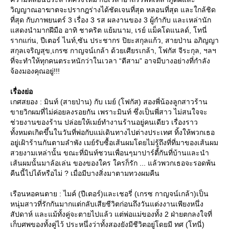
วิญญาณอาฆาตจะปรากฎร่างได้ชัดเจนที่สุด หลอนที่สุด และใกล้ชิด
ที่สุด กับภาพยนตร์ 3 เรื่อง 3 รส ผลงานของ 3 ผู้กำกับ และเหล่านัก
สดงนำมากฝีมือ อาทิ ชาคริต แย้มนาม, เรย์ แม็คโดแนลด์, โทนี่
รากแก่น, ปีเตอร์ ไนท์,ซัน ประชากร ปิยะสกุลแก้ว, สายป่าน อภิญญา
สกุลเจริญสุข,เกรซ กาญจน์เกล้า ด้วยเศียรเกล้า, โฟกัส จีระกุล, ฯลฯ
ที่จะทำให้ทุกคนตระหนักว่าในเวลา “ตีสาม” อาจมีบางอย่างที่กำลัง
จ้องมองคุณอยู่!!!
เรื่องย่อ
เกศสยอง : มินท์ (สายป่าน) กับ เมย์ (โฟกัส) สองพี่น้องลูกสาวร้าน
ขายวิกผมที่ไม่ค่อยลงรอยกัน เพราะมินท์ ซึ่งเป็นพี่สาว ไม่สนใจจะ
ช่วยงานของร้าน ปล่อยให้เมย์ทำงานร้านอยู่คนเดียว เรื่องราว
ทั้งหมดเกิดขึ้นในวันที่พ่อกับแม่เดินทางไปต่างประเทศ ทิ้งให้พวกเธอ
อยู่เฝ้าร้านกันตามลำพัง เมย์รับซื้อเส้นผมโดยไม่รู้ถึงที่ที่มาของเส้นผม
สวยงามเหล่านั้น ขณะที่มินท์ชวนเพื่อนๆมาปาร์ตี้กันที่บ้านและนำ
เส้นผมนั้นมาล้อเล่น ของของใคร ใครก็รัก ... แล้วพวกเธอจะรอดพ้น
คืนนี้ไปได้หรือไม่ ? เมื่อมีบางสิ่งมาตามทวงผมคืน
เรือนหอคนตาย : ไมค์ (ปีเตอร์)และเชอรี่ (เกรซ กาญจน์เกล้า)เป็น
หนุ่มสาวที่รักกันมากแต่กลับเสียชีวิตก่อนถึงวันแต่งงานเพียงหนึ่ง
สัปดาห์ และแม้ทั้งคู่จะตายไปแล้ว แต่พ่อแม่ของทั้ง 2 ฝ่ายตกลงใจที่
เก็บศพของทั้งคู่ไว้ ประหนึ่งว่าทั้งสองยังมีชีวิตอยู่โดยมี ทศ (โทนี่)