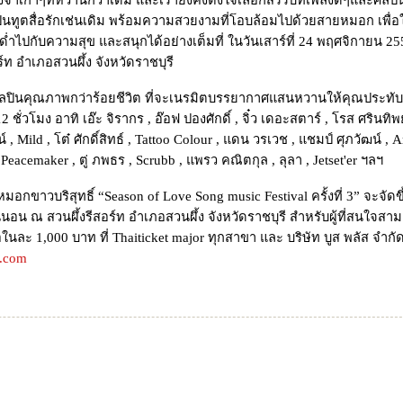
ำเก่าๆที่หวานกว่าเดิม และเรายังคงตั้งใจเลือกสรรบทเพลงดีๆและศิลป
็นทูตสื่อรักเช่นเดิม พร้อมความสวยงามที่โอบล้อมไปด้วยสายหมอก เพื่อ
ด่ำไปกับความสุข และสนุกได้อย่างเต็มที่ ในวันเสาร์ที่ 24 พฤศจิกายน 2
ร์ท อำเภอสวนผึ้ง จังหวัดราชบุรี
บศิลปินคุณภาพกว่าร้อยชีวิต ที่จะเนรมิตบรรยากาศแสนหวานให้คุณประท
ชั่วโมง อาทิ เอ๊ะ จิรากร , อ๊อฟ ปองศักดิ์ , จิ๋ว เดอะสตาร์ , โรส ศรินทิพย
น์ , Mild , โต๋ ศักดิ์สิทธ์ , Tattoo Colour , แดน วรเวช , แชมป์ ศุภวัฒน์ , 
 Peacemaker , ตู่ ภพธร , Scrubb , แพรว คณิตกุล , ลุลา , Jetset'er ฯลฯ
ริสุทธิ์ “Season of Love Song music Festival ครั้งที่ 3” จะจัดขึ
น่นอน ณ สวนผึ้งรีสอร์ท อำเภอสวนผึ้ง จังหวัดราชบุรี สำหรับผู้ที่สนใจส
ในละ 1,000 บาท ที่ Thaiticket major ทุกสาขา และ บริษัท บูส พลัส จำก
g.com