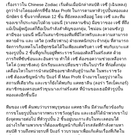
เรื่องราวใน Chinese Zodiac เริ่มต้นเมื่อนักล่าสมบัติ เจซี (เฉินหลง)
ถูกว่าจ้างโดยองค์กรที่ชื่อ Max Profit ในการตามหาหัวรูปปั้นทองแดง
นักษัตร 6 ชิ้นจากทั้งหมด 12 ชิ้น ที่ยังหลงเหลืออยู่ โดย เจซี และทีม
ของเขาก็ประกอบไปด้วย บอนนี่ (จางหลานซิน) มือขวาของ เจซี ที่ถึง
ม้เป็นผู้หญิงแต่ก็ถือเป็นกำลังสำคัญของกลุ่ม, ไซม่อน (ควอนซังวู)
สามีของ บอนนี่ หนึ่งในสมาขิกของทีมที่มีไหวพริบและความสามารถ
หลายด้าน และ เดวิด (เหลียวฟาน) ฝ่ายเทคนิกประจำกลุ่ม ที่สามารถ
จัดการกับเทคโนโลยีทุกชนิดได้ในเพียงแค่พริบตา เจซี พบกับเบาะแส
ของรูปปั้น 2 ชิ้นที่ถูกเก็บอยู่ที่พระราชวังฌองติลลีในฝรั่งเศส ด้ว
ภารกิจที่ซับซ้อนและอันตราย ทำให้ เจซี ต้องขอความช่วยเหลือจาก
คโค่ (เหยาซิงตง) นักเรียนแลกเปลี่ยนชาวจีนในปารีส ที่ก่อตั้งกลุ่ม
เคลื่อนไหวในการนำสมบัติของชาติกลับสู่บ้านเกิด ในพระราชวัง
เจซี ต้องเผชิญหน้ากับ ปิแอร์ ที่ Max Profit จ้างมาขโมยรูปวาดใน
สถานที่เดียวกัน และเขาก็ยังได้พบกับ แคทธาลีน (ลอร่า วีสเบ็คเกอร์)
สมาชิกของครอบครัวขุนนางเก่าฝรั่งเศส ที่บ้านของเธอมีหัวรูปปั้น
ทองแดงอีกชิ้นนึง
ทีมของ เจซี ค้นพบว่าบรรพบุรุษของ แคทธาลีน มีส่วนเกี่ยวข้องกับ
การขโมยรูปปั้นมาจากพระราชวังฤดูร้อน และเธอก็ได้นำพวกเขาไป
ังจุดหมายต่อไป ที่หัวรูปปั้น 2 ชิ้นอยู่บนเกาะลับในทะเลตอนใต้
อย่างไรก็ตามพวกเขาก็ต้องเผชิญหน้ากับทั้งโจรสลัดที่กำลังตามหา
สมบัติ รวมถึงหน่วยรบที่ ปิแอร์ รวบรวมมาเพื่อแก้แค้นเรื่องที่เกิดใน