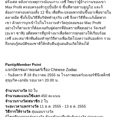
ฝรั่งเศส หลังจากเหตุการณ์บนเกาะ เจซี ก็พบว่าผู้จ้างวานของเขา
Max Profit ครอบครองหัวรูปปั้นอีก 6 ชิ้นที่หายสาบสูญไป และก็
ต้องการครอบครองทั้ง 12 ชิ้น เพื่อที่จะปลอมพวกมันขึ้นมาเพื่อขายใน
ตลาดมืด ซึ่งก็เป็นวิธีที่บริษัททำธุรกิจ เจซี จึงหาวิธีที่จะแก้เผ็ดพวก
เขา ด้วยการบุกเข้าไปในโรงงานทำวัตถุปลอมของ Mac Profit
อย่างไรก็ตามเขาก็ต้องเจอกับคู่ต่อกรที่อันตรายที่สุดอย่าง วัลเชอร์
(อะลา ซาฟิ) อดีตทหารที่ถูกจ้างมาเพื่อจัดการทุกอย่างให้เรียบร้อ
เจซี และสมาชิกทีมต้องทำทุกวิถีทางเพื่อเปิดโปงความลับองค์กร รวม
ถึงกอบกู้สมบัติของชาติให้กลับคืนสู่แผ่นดินเกิดให้จงได้
PantipMember Point
จกบัตรชมภาพยนตร์เรื่อง Chinese Zodiac
- วันอังคาร ที่ 18 ธันวาคม 2555 ณ โรงภาพยนตร์เมเจอร์ซีนีเพล็กซ์
สุขุมวิท-เอกมัย รอบเวลา 20.00 น.
จำนวนรางวัล
50 ใบ
จำนวนคะแนนใช้แลก
450 คะแนน
จำนวนรางวัล/สมาชิก
2 ใบ
ระยะเวลาแลกรางวัล
11 ธ.ค. 2555 - 13 ธ.ค. 2555
วิธีการให้รางวัล
สุ่มมอบรางวัล
ผู้โชคดีจากการสุ่มรางวัล ต้องเข้ามายืนยันรับรางวัล ผ่านระบบ