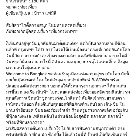
จำนวนหน้า : 180 หน้า
หมวด : ท่องเที่ยว
ผู้เขียน/ผู้แปล : บีวาว แฟมีลี่
สัมผัสวาไรตี้ความสนุก ในมหานครสุดเฟี้ยว!
กับพ็อกเก็ตบุ๊คสุดเปรี้ยว “เที่ยวกรุงเทพฯ”
ก็เห็นกันอยู่ทุกวัน ผูกพันกันมาตั้งแต่เด็กๆ แต่ก็เป็นเวลาหลายปีซ้อน
ล้วที่ กรุงเทพฯ ได้รับการโหวตให้เป็นเมืองน่าท่องเที่ยวติดอันดับโลก
วันนี้วัดวาอารามยังคงเรืองรองงามสง่า แต่สิ่งที่เพิ่มเข้ามาอย่างไม่มี
วันหยุดก็คือ ความวาไรตี้ สีสันความสนุกถูกบรรจุไว้แน่นเอี๊ยด ดึงดูด
ความสนใจผู้คนมหาศาล
Welcome to Bangkok ขอต้อนรับสู่เมืองแห่งความสุขระดับโลก กับพ็
อกเก็ตบุ๊คมาดเท่ โฉมใหม่ล่าสุด จากสำนักพิมพ์ B-WOWs พร้อม
ปล่อยของดีแห่งบางกอก บอกต่อให้ทั้งคนกรุงฯ นอกกรุงฯ ได้ชวนกัน
มาขึ้นรถ ลงเรือ เหินฟ้า ไปตะลุยแหล่งท่องเที่ยวยอดฮิต ชมศิลปกรรม
สุดอลังการเชิดหน้าชูตากรุงรัตนโกสินทร์ สัมผัสเจ้าพระยามนตรา
เวนิสตะวันออก ตื่นเต้นกับสุดยอดพิพิธภัณฑ์ระดับโลก เดิน-ชิม ใน
่านเก่าย้อนยุค ชิมของอร่อยเจ้าเก่า ร้านหรูบรรยากาศเลิศ อร่อยกับ
ซีฟู้กลางทะเล เพลิดเพลินในย่านช้อปปิ้งสุดฮิต ตลาดบก ตลาดน้ำ
พร้อมที่พักหลากราคา
มาสัมผัสความตื่นตา เปรี้ยวใจ ไปกับสารพันความสนุกรอบตัว ครบ
ครันทั้งที่เที่ยว ที่กิน พัก ช้อปปิ้ง ได้แล้ววันนี้ที่ ร้านซีเอ็ดบุ๊คเซ็นเตอร์