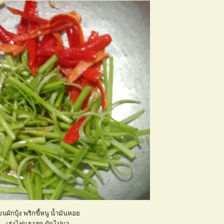
ผักบุ้ง พริกขี้หนู น้ำมันหอ
เร่งไฟแรงสุด ผัดไปมา