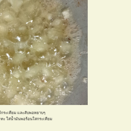
ตีกระเทียม และสับพอหยาบๆ
กะทะ ใส่น้ำมันพอร้อนใสกระเทียม