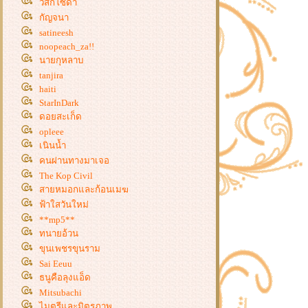
ร่วมกิจกรรม Food For Fun#71:กิน
วิสกี้โซดา
ง่าย-อยู่ง่าย 🤩เมนูที่ 4 ข้าวต้ม+ยำ
กัญจนา
ปลาทู(เต็ม)หอม🤩
satineesh
ร่วมกิจกรรมFood For Fun#71:กิน
noopeach_za!!
นายกุหลาบ
ง่าย-อยู่ง่าย.(เมนูที่ 3 แซนวิชน้ำพริก
เผาหมูหยอง)
tanjira
haiti
ร่วมกิจกรรมFood For Fun#71:กิน
StarInDark
ง่าย-อยู่ง่าย(เมนูที่ 2 กระดูกหมู
ดอยสะเก็ด
ตุ๋น+ไข่ต้ม ..)
opleee
ร่วมกิจกรรมFood For Fun#71:กิน
เนินน้ำ
ง่าย-อยู่ง่าย (เมนูที่ 1 แกงจืดวุ้นเส้น
คนผ่านทางมาเจอ
หมูสับผักกาดขาวเต้าหู้ไข)
The Kop Civil
ร่วมกิจกรรม Food For Fun#70 ปักผล
สายหมอกและก้อนเมฆ
ไม้ในอาหารคาวหวาน เมนูที่ 2 "มัน
ฟ้าใสวันใหม่
ฝรั่งบดแกล้มสะโพกไก่ตุ๋น"
**mp5**
ร่วมกิจกรรม Food For Fun#70 ผักผล
ทนายอ้วน
ไม้ในอาหารหวานคาว เมนูที่ 1 (ต้มยำ
ขุนเพชรขุนราม
หัวปลากระพง)
Sai Eeuu
ร่วมกิจกรรม Food For Fun#69: Eat
ธนูคือลุงแอ็ด
Me More เมนูที่ 3 "หมูตุ๋นยาจีนใส่เห็ด
Mitsubachi
เข็มทอง"
ไมตรีและมิตรภาพ