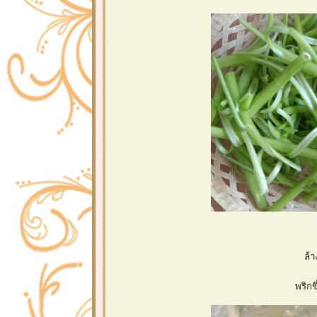
ล้า
พริกข