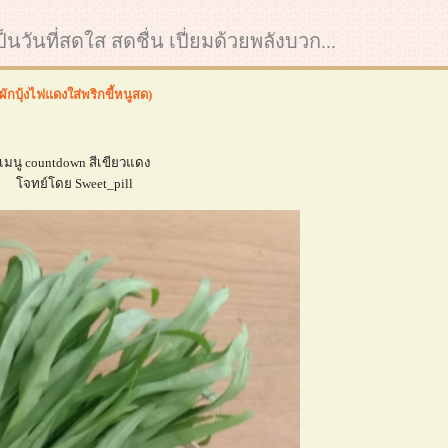
นวันที่สดใส สดชื่น เปี่ยมด้วยพลังบวก...
กบุ้งไฟแดงใส่พริกขี้หนูสด)
เมนู countdown สีเขียวแดง
จทย์โดย Sweet_pill