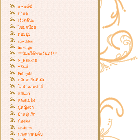
ก็ได้-ทอดก็ดั (เมนูที่ 3 วุ้นเส้นผัดไข่ใส่
ซนด์ซี
พริก)
ป้ามด
ร่วมกิจกรรมFood For Fun#74:ผัด
เริงฤดีนะ
ก็ได้-ทอดก็ดี (ผัดคะน้าพริกขี้หนู)
ไข่มุกน้อ
ร่วมกิจกรรมFood For Fun#74 :ทอด
ก็ได้ผัดก็ดี (หมูทอดแอบแซบ)
ดอยปุ
ร่วมกิจกรรม Food For Fun#73: คาว-
auwddee
im virgo
หวาน.จานสะดวก ( ก๋วยเตี๋ยวลูกชิ้น
**หิมะใต้พระจันทร์**
หมูยอไม่ผัก)
N_BEE810
ร่วมกิจกรรม Food For Fun#73 :คาว-
ชรันจ์
หว่น จานสะดวก (เมนูที่ 2 ต้มยำหมู
Fullgold
เด้งเห็ดเข็มทอง)
กลับมายืนที่เดิม
ร่วมกิจกรร่วมกิจกรรม "Food For Fun
อน่าจอมซ่าส์
: #73 : คาว - หวาน จานสะดวก" เมนูที่
สปันงา
1 ข้าวหมกไก่"
ล่องแม่ปิง
ร่วมกิจกรรมFood For Fun#72:เมนู
นู๋หญิงจ๋า
ข้างเคียง-เครื่องแนม (เมนูที่ 1 ลูกชิ้น
ทอด แนม ยำไข่ดาว)
บ้านอุ่นรัก
ร่วมกิจกรรมFood For Fun#71:กิน
น้องผิง
ง่าย-อยู่ง่าย (เมนูที่ 5 กระหล่ำผัด
sawkitty
น้ำปลา)
นางสาวดุ่บดั่บ