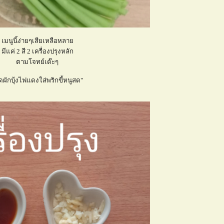
เมนูนี้ง่ายๆเสียเหลือหลา
มีแค่ 2 สี 2 เครื่องปรุงหลัก
ตามโจทย์เด๊ะๆ
ัดผักบุ้งไฟแดงใส่พริกขี้หนูสด"