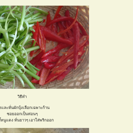
วิธึทำ
งและหั่นผักบุ้งเลือกเฉพาะก้าน
ซอยออกเป็นท่อนๆ
ึ้หนูแดง หั่นยาวๆ เอาใส่พริกออก