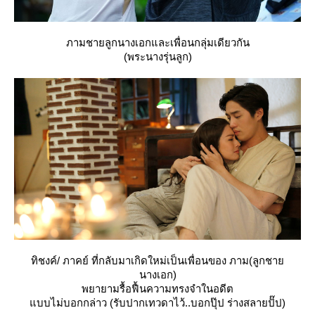
ภามชายลูกนางเอกและเพื่อนกลุ่มเดียวกัน
(พระนางรุ่นลูก)
ทิชงค์/ ภาคย์ ที่กลับมาเกิดใหม่เป็นเพื่อนของ ภาม(ลูกชา
นางเอก)
พยายามรื้อฟื้นความทรงจำในอดีต
บบไม่บอกกล่าว (รับปากเทวดาไว้..บอกปุ๊ป ร่างสลายปั๊ป)