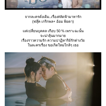
จากละครดั่งเดิม..เรื่อง#ลัดฟ้ามาหารัก
(ฟลุ๊ค เกริกพล+ อ้อม พิยดา)
ต่เปลี่ยนบุคคล เกือบ 50 % เพราะฉะนั้น
จะน่าลุ้นมากมา
เรื่องราวความรัก ความปาฏิหาริย์รักต่างวั
นละครเรื่อง ขอเกิดใหม่ใกล้ๆ เธอ