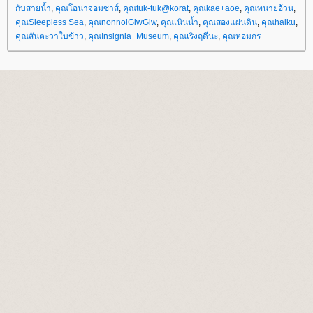
กับสายน้ำ
,
คุณโอน่าจอมซ่าส์
,
คุณtuk-tuk@korat
,
คุณkae+aoe
,
คุณทนายอ้วน
,
คุณSleepless Sea
,
คุณnonnoiGiwGiw
,
คุณเนินน้ำ
,
คุณสองแผ่นดิน
,
คุณhaiku
,
คุณสันตะวาใบข้าว
,
คุณInsignia_Museum
,
คุณเริงฤดีนะ
,
คุณหอมกร