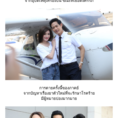
จากอุบัติเหตุเครื่องบิน ขณะที่เธอตั้งครรภ์
การตายครั้งนี้ของภาคย์
จากปํญหาเรื่องยาตัวใหม่ที่จะรักษาโรคร้า
มีผู้หมายปองมากมา