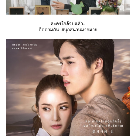
ละครใกล้จบแล้ว..
ติดตามกัน..สนุกสนานมากมา