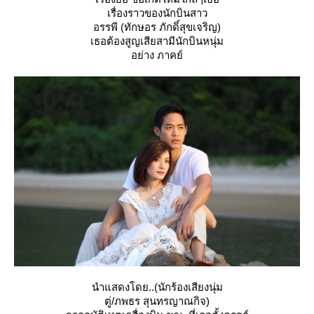
เรื่องราวของนักบินสาว
อรรพี (ทักษอร ภักดิ์สุขเจริญ)
เธอต้องสูญเสียสามีนักบินหนุ่ม
อย่าง ภาคย์
นำแสดงโดย..(นักร้องเสียงนุ่ม
ตู่/ภพธร สุนทรญาณกิจ)