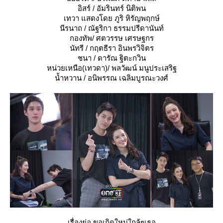
อิสร์ / อัมรินทร์ นิติพน
เทวา แสดงโดย ภูริ หิรัญพฤกษ์
นีรนาถ / ณัฐริกา ธรรมปรีดานันท์
กองทัพ/ ศตวรรษ เศรษฐกร
นัทรี / กฤตธีรา อินพรวิจิตร
ชนา / ดารัณ ฐิตะกวิน
หน่วยเหนือ(เทวดา)/ พลวัฒน์ มนูประเสริฐ
น้ำหวาน / อนิพรรณ เฉลิมบูรณะวงศ์
เรื่องย่อ ขอเกิดใหม่ใกล้ๆเธอ