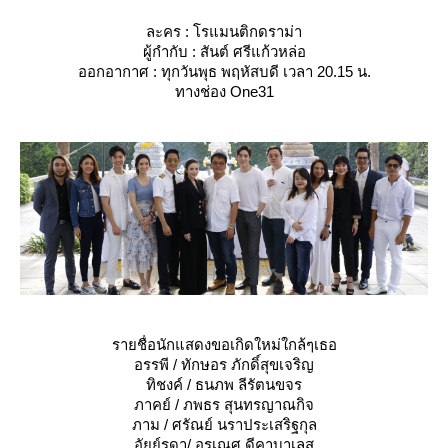
ละคร : โรแมนติกดราม่า
ผู้กำกับ : สันต์ ศรีแก้วหล่อ
ออกอากาศ : ทุกวันพุธ พฤหัสบดี เวลา 20.15 น.
ทางช่อง One31
รายชื่อนักแสดงขอเกิดใหม่ใกล้ๆเธอ
อรรพี / ทักษอร ภักดิ์สุขเจริญ
ทิชงค์ / ธนภพ ลีรัตนขจร
ภาคย์ / ภพธร สุนทรญาณกิจ
ภาม / ศรัณย์ นราประเสริฐกุล
อัยย์รดา/ อรเณศ ดีคาบาเลส