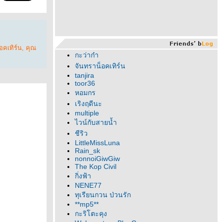
อคเทิร์น
,
คุณ
กะว่าก๋า
จันทราน็อคเทิร์น
tanjira
toor36
หอมกร
เริงฤดีนะ
multiple
ไวน์กับสายน้ำ
ชีริว
LittleMissLuna
Rain_sk
nonnoiGiwGiw
The Kop Civil
กิ่งฟ้า
NENE77
ทุเรียนกวน ป่วนรัก
**mp5**
กะริโตะคุง