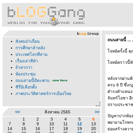
ถนนสายนี้ ...
สังคมป่าเถื่อน
การศึกษาล้าหลัง
จทย์ครั้งนี้ 
ประเทศโลกที่สาม
เรื่องเล่าสีดำ
จทย์คราวนี้หั
ถ้าหากว่า
ห้องประชุม
หลังจากผ่านพ้
ถนนสายนี้มีตะพาบ
ครบ 8 ปี ซึ่งก
ซีรี่ย์เลือกตั้ง
ดำรงตำแหน่งนา
ภาพประวัติศาสตร์การเมืองไท
จันทร์โอชา อี
ปราบประชาชน อ
<<
สิงหาคม 2565
>>
ปัญหาปากท้อง
1
2
3
4
5
6
พยายามโกหกตัว
7
8
9
10
11
12
13
14
15
16
17
18
19
20
่อมสร้างความ