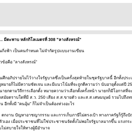
 ... มีตะพาบ หลักกิโลเมตรที่ 308 "ลางสังหรณ์"
คุณกิ่งฟ้า เป็นคนกำหนด ไม่จำกัดรูปแบบงานเขียน
วข้อคือ "ลางสังหรณ์"
นศึกอภิปรายไม่ไว้วางใจรัฐบาลซึ่งเป็นครั้งสุดท้ายในชุดรัฐบาลนี้ อีกทั้งประ
ฏหมายก็ไม่มีความชัดเจน และมีแนวโน้มที่จะถูกตีความว่า นับอายุตั้งแต่ปี 2562
ยกตามวิถีการเลือกตั้ง หมายความว่าเลือกตั้งครั้งหน้า นายกก็มีโอกาสที่จะช
กสมัยตราบใดที่มี ส.ว. 250 เสียง ส.ส.ขายตัว และส.ส.เศษมนุษย์ รวมไปถึงท
ีกทั้งมี "คนอุ้ม" ก็ไม่จำเป็นต้องห่วงอะไร
 ตกงาน ปัญหาอาชญากรรม และการเก็บภาษีไม่ตรงเป้า ทางภาครัฐก็รู้ถึงปั
เอง เมื่อประชาชนที่ไม่ใช่ประชาชนจัดตั้งไม่พอใจรัฐบาลมากขึ้น แรงกระเพื่
ไม่สบายใจให้ทางผู้มีอำนาจ