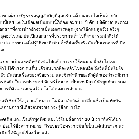
ของผู้ร่างรัฐธรรมนูญสำคัญที่สุดครับ แม้ว่าผมจะไม่เห็นด้วยกับ
บนี้เลย แต่ในเมื่อผลเป็นแบบนี้ก็ต้องยอมรับ 8 ปี คือ 8 ปีต้องจบลงตาม
มเอกสารที่ตามข่าวอ้างว่าเป็นเอกสารหลุด (จากไอ้ถนนลูกรัง) จริงๆ
ลุดอะไรเลย มันเป็นเอกสารที่ประชาชนทั่วไปก็สามารถเข้าถึงได้
มาประชาชนแค่ไม่รู้วิธีเขาถึงมัน ทั้งที่ข้อเท็จจริงมันเป็นเอกสารที่เปิด
ณะ
่งกลายเป็นแอคทีฟซิติเซ่นไปแล้ว การจะให้คนพวกนี้กลับไปเฉ
ำไม่ได้หรอก คนตื่นแล้วมันยากที่จะหลับไปหลับอีก ถึงวันนี้มันไม่ใช่
ล้ว มันเป็นเรื่องของจริยธรรม และจิตสำนึกของตัวผู้นำเองว่าจะมีมาก
รตัดสินใจของประยุทธ์ จันทร์โอชาจะเป็นการพิสูจน์คำพูดตัวเขาเอง
ากการที่ตัวเองเคยพูดไว้ว่าไม่ได้ต้องการอำนาจ
ี่เชียร์ให้อยู่ต่อแล้วบอกว่าไม่ผิด กลับกันถ้าเปลี่ยนชื่อเป็น ทักษิน
 ในสถานการณืเดียวกันพวกเขาจะรู้สึกอย่างไร
ูดเดิม และเป็นคำพูดที่ผมแปะไว้ในบล็อกกว่า 10 ปี ว่า "สิ่งที่ได้มา
ผิด ย่อมไร้ซึ่งความหมาย" วีรบุรุษหรือทรราชมันก็เป็นแค่เส้นบางๆ นะ
เนีย ได้พิสูจน์เรื่องนี้มาแล้ว