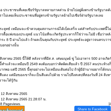
คือ ประชาชนที่เคยเชียร์รัฐบาลหลายภาคส่วน ย้ายไปอยู่ฝั่งตรงข้ามรัฐบาลดั
เราไม่เคยเห็นประชาชนที่อยู่ตรงข้ามรัฐบาลย้ายไปเชียร์ฝ่ายรัฐบาลเล
ะยุทธ์ เหมือนจะเข้าควบคุมสถานการณ์ได้เบ็ดเสร็จ แต่สำหรับประเทศนี้ไม
ื้อแพ่งของประยุทธ์ แนวโน้มที่จะเกิดรัฐประหารก็ใช่ว่าจะไม่มี เชื่อว่าหลัง
าระ 8 ปี ผ่านไปแล้ว ถ้าผลเป็นคุณกับประยุทธ์ ประยุทธ์จะอยู่ยาวจนครบว
บอกอย่างนั้น
 สิงหาคม 2565 นี้ให้ดี หลังจากที่มีส.ส. เศษมนุษย์ ขู่ ไม่เอาหาร 500 อาจเกิ
นี้ทำแล้วจะเหมือนปี 2549 คงต้องบอกว่าคิดผิดเสียแล้ว ปี 2557 คนประท้วงก็ใ
่มากพอ แต่ปี 2565 นี้ทุกอย่างจะไม่เหมือนเดิมต่อไป ถ้าผู้มีอำนาจอยากได้ถ
แดง แต่มือของเขาก็จะเป็นสีแดงไปด้วย รวมไปถึงสเตปที่สองวันที่ 24 สิงห
ราจะได้รู้กัน
: 12 สิงหาคม 2565
: 12 สิงหาคม 2565 21:28:07 น.
58 Pageviews.
1
Share to Facebook