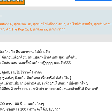
..
ุณtoor36
,
คุณRain_sk
,
คุณมาช้ายังดีกว่าไม่มา
,
คุณไวน์กับสายน้ำ
,
คุณจันทราน็
งฟ้า
,
คุณThe Kop Civil
,
คุณtanjira
,
คุณกะว่าก๋า
ม่เกี่ยวกับ คืนหมาหอน ใช่มั้ยครับ
 คืนก่อนเลือกตั้งนี่ คนแปลกหน้าเดินกันชุลมุนทั้งคืน
หลับอันนอน หอนทั้งคืนเล้ย บรู๊ๆๆๆๆ นะครับ555
อบดูอภิปรายไม่ไว้วางใจมากๆ
 พูดเก่งๆ ฟังแล้ว มันส์หยด เรื่องจริงไม่จริงก็ไม่รู้
ดแล้วมันส์มาก ยิ่งถ้ามีคนประท้วงกันไปกันมานี่ยิ่งสนุกใหญ่
้ตีกันด้วยซ้ำ ถอดรองเท้าปา แบบของเมืองนอกด้วยก็ได้ มีรสชาติ
00 หาร 100 นี่ อ่านแล้วก็งงๆ
คใหญ่ ชอบหาร 100 เพราะจะได้เปรียบกว่า