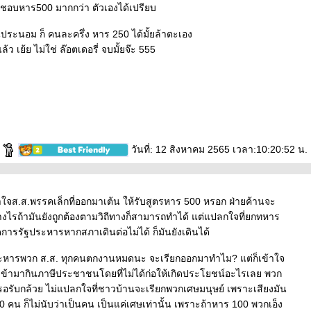
 ชอบหาร500 มากกว่า ตัวเองได้เปรียบ
ประนอม ก็ คนละครึ่ง หาร 250 ได้มั้ยล้าตะเอง
้ว เย้ย ไม่ใช่ ล๊อตเดอรี่ จบมั้ยจ๊ะ 555
e
วันที่: 12 สิงหาคม 2565 เวลา:10:20:52 น.
้าใจส.ส.พรรคเล็กที่ออกมาเต้น ให้รับสูตรหาร 500 หรอก ฝ่ายค้านจะ
งไรถ้ามันยังถูกต้องตามวิถีทางก็สามารถทำได้ แต่แปลกใจที่ยกทหาร
ิดการรัฐประหารหากสภาเดินต่อไม่ได้ ก็มันยังเดินได้
ะหารพวก ส.ส. ทุกคนตกงานหมดนะ จะเรียกออกมาทำไม? แต่ก็เข้าใจ
้ามากินภาษีประชาชนโดยที่ไม่ได้ก่อให้เกิดประโยชน์อะไรเลย พวก
รอรับกล้วย ไม่แปลกใจที่ชาวบ้านจะเรียกพวกเศษมนุษย์ เพราะเสียงมัน
00 คน ก็ไม่นับว่าเป็นคน เป็นแค่เศษเท่านั้น เพราะถ้าหาร 100 พวกเอ็ง