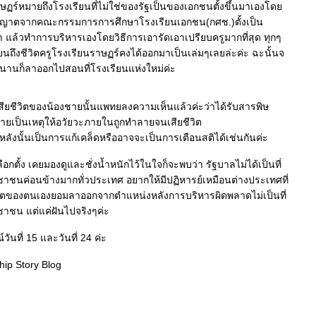
ฏร์หมายถึงโรงเรียนที่ไม่ใช่ของรัฐเป็นของเอกชนตั้งขึ้นมาเองโด
ุญาตจากคณะกรรมการการศึกษาโรงเรียนเอกชน(กศช.)ตั้งเป็น
 แล้วทำการบริหารเองโดยวิธีการเอารัดเอาเปรียบครูมากที่สุด ทุกๆ
ขียนถึงชีวิตครูโรงเรียนราษฏร์คงได้ออกมาเป็นเล่มๆเลยล่ะค่ะ ฉะนั้นจ
ไม่นานก็ลาออกไปสอนที่โรงเรียนแห่งใหม่ค่ะ
เสียชีวิตของน้องชายนั้นแพทยลงความเห็นแล้วค่ะว่าได้รับสารพิษ
ายเป็นเหตุให้อวัยวะภายในถูกทำลายจนเสียชีวิต
หลังนั้นเป็นการแก้เคล็ดหรืออาจจะเป็นการเตือนสติได้เช่นกันค่ะ
ือกตั้ง เคยมองดูและชั่งน้ำหนักไว้ในใจก็จะพบว่า รัฐบาลไม่ได้เป็นที่
ชนค่อนข้างมากทั่วประเทศ อยากให้มีปฏิหารย์เหมือนต่างประเทศที่
ริตของตนเองยอมลาออกจากตำแหน่งหลังการบริหารผิดพลาดไม่เป็นที่
ชน แต่แค่ฝันไปจริงๆค่ะ
วันที่ 15 และวันที่ 24 ค่ะ
ip Story Blog