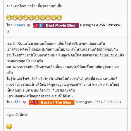
อย่าแบกโลกมากจ้า เดี๋ยวความดันขึ้น
ดย:
หอมกร
6 กรกฎาคม 2567 20:58:41
น.
เออ ถ้าเขียนนโยบายแบบนี้ตอนหาเสียงได้ทำจริงครบทุกข้อแน่ครับ
เอาจริงๆ หลังๆ ไม่ค่อยแข่งกันด้านนโยบายเท่าไหร่แล้ว เน้นที่รักมักที่ชอบกัน
รวมไทยสร้างชาติโฆษณาตัวหลังๆ ที่ปลุกระดมให้คนกลัวการเปลี่ยนแปลง ดูแล้ว
น่าสมเพชสุดๆไปเลยครับ
พท. พอรวมร่างกับแก๊งทหารแล้วเพิ่มความอนุรักษ์นิยมขึ้นแบบผิดหูผิดตาเล
ครับ
ไม่รู้โดนอะไรเข้าสิง? หรือใครโดนจับเป็นตัวประกัน? หรือที่ผ่านมาแค่แอ๊บ?
ผมเข้าประชุมบอร์ดบริษัทยาที่ดูแลอยู่ (บ.ลูกของที่ทำงาน) กรรมการส่วนใหญ่
เป็นคุณหมอ บ่นระบบเลือก สว. กันขรมเลยครับ
ต่หมออย่างเหรียญทองอาจจะชอบก็ได้มั้งนะ
ดย:
ชีริว
6 กรกฎาคม 2567 23:06:22 น.
อรุณสวัสดิ์ครับ