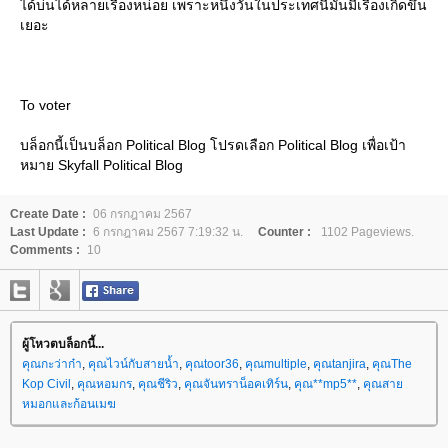
ได้บ่นได้หลายเรื่องหน่อย เพราะหนึ่งวันในประเทศนี้มันมีเรื่องเกิดขึ้น
เยอะ
To voter
บล็อกนี้เป็นบล็อก Political Blog โปรดเลือก Political Blog เพื่อเป้า
หมาย Skyfall Political Blog
Create Date :
06 กรกฎาคม 2567
Last Update :
6 กรกฎาคม 2567 7:19:32 น.
Counter :
1102 Pageviews.
Comments :
10
ผู้โหวตบล็อกนี้...
คุณกะว่าก๋า
,
คุณไวน์กับสายน้ำ
,
คุณtoor36
,
คุณmultiple
,
คุณtanjira
,
คุณThe
Kop Civil
,
คุณหอมกร
,
คุณชีริว
,
คุณจันทราน็อคเทิร์น
,
คุณ**mp5**
,
คุณสา
หมอกและก้อนเมฆ