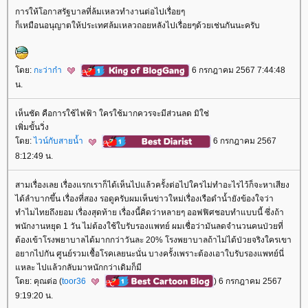
การให้โอกาสรัฐบาลที่ล้มเหลวทำงานต่อไปเรื่อยๆ
ก็เหมือนอนุญาตให้ประเทศล้มเหลวถอยหลังไปเรื่อยๆด้วยเช่นกันนะครับ
ดย:
กะว่าก๋า
6 กรกฎาคม 2567 7:44:48
น.
เห็นชัด คือการใช้ไฟฟ้า ใครใช้มากควรจะมีส่วนลด มิใช่
เพิ่มขั้นวิ่ง
ดย:
ไวน์กับสายน้ำ
6 กรกฎาคม 2567
8:12:49 น.
สามเรื่องเลย เรื่องแรกเราก็ได้เห็นไปแล้วครั้งต่อไปใครไม่ทำอะไรไว้ก็จะหาเสียง
ได้ลำบากขึ้น เรื่องที่สอง รอดูครับผมเห็นข่าวใหม่เรื่องเรือดำน้ำยังข้องใจว่า
ทำไมไทยถึงยอม เรื่องสุดท้าย เรื่องนี้คิดว่าหลายๆ ออฟฟิศชอบทำแบบนี้ ซึ่งถ้า
พนักงานหยุด 1 วัน ไม่ต้องใช้ใบรับรองแพทย์ ผมเชื่อว่ามันลดจำนวนคนป่วยที่
ต้องเข้าโรงพยาบาลได้มากกว่าวันละ 20% โรงพยาบาลถ้าไม่ได้ป่วยจริงใครเขา
อยากไปกัน ศูนย์รวมเชื้อโรคเลยนะนั่น บางครั้งเพราะต้องเอาใบรับรองแพทย์นี่
หละ ไปแล้วกลับมาหนักกว่าเดิมก็มี
ดย: คุณต่อ (
toor36
) 6 กรกฎาคม 2567
9:19:20 น.