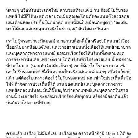
หลายๆ บริษัทในประเทศไทย ลาป่วยแท้จะแค่ 1 วัน ต้องมีใบรับรอง
พทย์ ไม่มีก็ได้นะแต่เวลาประเมินคุณจะโดนตัดคะแนนซึ่งส่งผลต่อ
เงินเดือนที่จะปรับขึ้นในอนาคต แบบนี้มันก็เหมือนกับพูดว่า "จะเดิน
มาก็ได้นะ แต่กระสุนอาจฝังในร่างคุณ" มันไม่ต่างกันเล
เราไม่รู้หรอกว่าจะมีหมอเข้ามาอ่านบล็อกนี้มั้ย หรือจะมีคนแชร์เรื่อง
นี้ออกไปมากน้อยแค่ไหน แต่เราอยากเป็นหนึ่งเสียงให้แพทย์ พยาบาล
ละบุคคากรทางการแพทย์ ออกมาเรียกร้องให้บริษัททั้งหลายหยุด
การกระทำนั้นเสีย เพราะตราบใดที่บริษัททั่วไปรีเควสแบบนี้ พนักงาน
ที่ป่วยไม่มาก (นอนพักวันเดียวก็หาย) เขาก็ต้องไปโรงพยาบาล เพื่อ
เอาใบรับรองแพทย์ ซึ่งในความเป็นจริงแค่นอนพักเฉยๆ ครึ่งวันก็หา
ล้ว แต่ต้องไปเพราะต้องใช้ใบรับรองแพทย์ คุณเข้าใจประเด็นนี้หรือ
ไม่? ถ้าจัดการประเด็นนี้ได้ งานของแพทย์ และบุคลากรทางการ
พทย์ลดลงแน่นอน มันก็ขึ้นอยู่กับว่าพวกแพทย์และบุคคากรในสา
งานนี้ จะเอายังไง จะออกมาเรียกร้องเพื่อทุกคน หรืองอมืองอตีนแล้ว
บ่นกันต่อไปอย่างที่ทำอยู่
ครบแล้ว 3 เรื่อง ไม่มันส์เลย 3 เรื่องเอง คราวหน้าถ้ามี 10 in 1 ก็ดี จะ