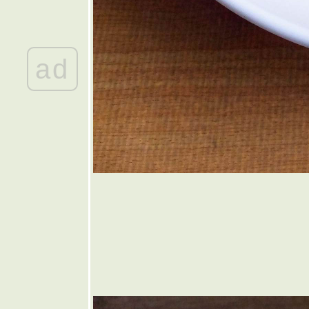
ทอด
🤎 แหนม
เอ็นข้อไก่
ฮมเมด
ad
💜 เห็ดหอม
ผัดพริกสด
💙 ต้ม
จับฉ่า
💚 มันฝรั่ง
ผ่นทอด
กรอบโฮม
เมด
💛 ส้มตำ
ชมพู่
พลาสติก
🧡 ขนมจีน
น้ำใส
ขนมจีนน้ำ
หมู
🩷 ไก่อบวุ้น