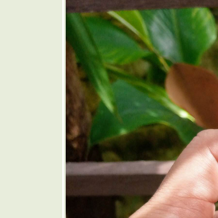
เส้น
❤️ ขนมจีน
น้ำยาป่า
🩶 เกี๊ยวน้ำ
ต้มยำ
🤎 แกงคั่ว
หอยแมลงภู่
บชะพลู
💜 ขาหมู
ต้มยำใบ
ชะมวง
💙 น้ำตกไก่
อบน้ำผึ้ง
💚 บะหมี่
ห้งไก่อบ
น้ำผึ้ง
💛 ส้มตำ
หัวปลี
🧡 ราดหน้า
หมูหมัก