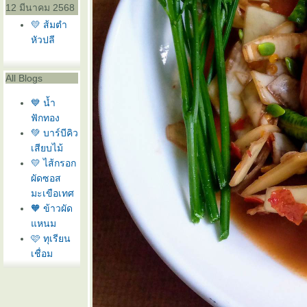
12 มีนาคม 2568
💛 ส้มตำ
หัวปลี
All Blogs
💙 น้ำ
ฟักทอง
💚 บาร์บีคิว
เสียบไม้
💛 ไส้กรอก
ผัดซอส
มะเขือเทศ
🧡 ข้าวผัด
หนม
🩷 ทุเรียน
เชื่อม
❤️ แครอท
ทอด
🩶 สลัดกุ้ง