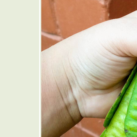
🧡 แกงป่า
เนื้อใส่หน่อ
กระวาน
🩷 สุกี้แห้ง
กุ้งสด
❤️
ซนด์วิช
คิวบา