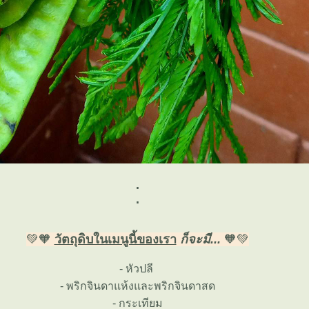
.
.
💚🧡
วัตถุดิบในเมนูนี้ของเรา
ก็จะมี...
🧡💚
- หัวปลี
- พริกจินดาแห้งและพริกจินดาสด
- กระเทียม