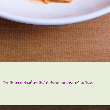
.
.
วัตถุดิบบางอย่างก็หาเดินโต๋เต๋หาเอาแถวรอบบ้านกันค่ะ
.
.