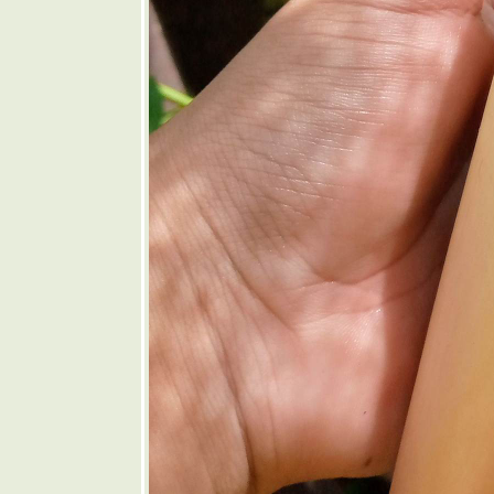
🩷 ยำ
มะม่วง
❤️ ต้มเลือด
หมู
🩶 แกงส้ม
มะละกอใส่
ดอกแค
🤎 ขนมจีน
น้ำยาหยวก
กล้ว
💜 ข้าวยำ
ไก่แซ่บ
💙 เชพ
เพิร์ดพา
💚 ไก่ทอด
ซอสมะขาม
💛 แกงกะทิ
หมูย่างใส่
ฝักเพกา
🧡 สลัดแอ
ปเปิ้ล