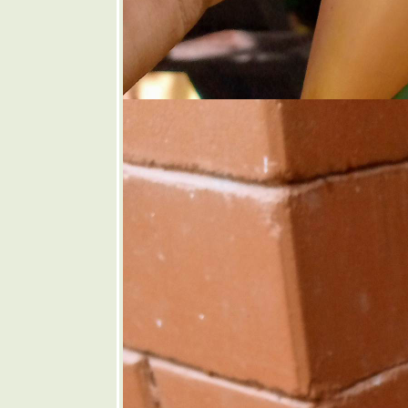
🩷 ขนมปัง
พิซซ่า
❤️ แกงเห็ด
เจ็ดอย่าง
🩶 หมู
ทอดน้ำปลา
🤎 ต้มแซ่บก
ระดูกอ่อน
บพา
💜 พริกยัด
ไส้
💙 ไส้กรอก
อีสานโฮม
เมด
💚 หมูผัด
กระเทียม
พริกไท
💛 น้ำพริก
ปลาทูใส่
เห็ดฟาง