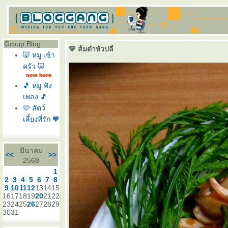
Group Blog
💛 ส้มตำหัวปลี
🐷 หมู เข้า
ครัว 🐷
🎵 หมู ฟัง
เพลง 🎵
🩷 สัตว์
เลี้ยงที่รัก 🧡
มีนาคม
<<
>>
2568
1
2
3
4
5
6
7
8
9
10
11
12
13
14
15
16
17
18
19
20
21
22
23
24
25
26
27
28
29
30
31