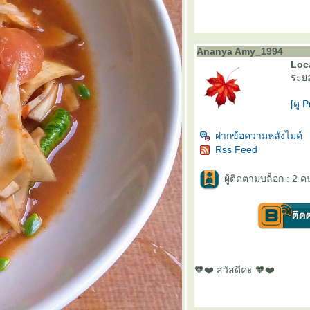
Ananya Amy_1994
Loca
ระยอ
[ดู P
ฝากข้อความหลังไมค์
Rss Feed
ผู้ติดตามบล็อก : 2 ค
🧡❤️ สวัสดีค่ะ 🧡❤️