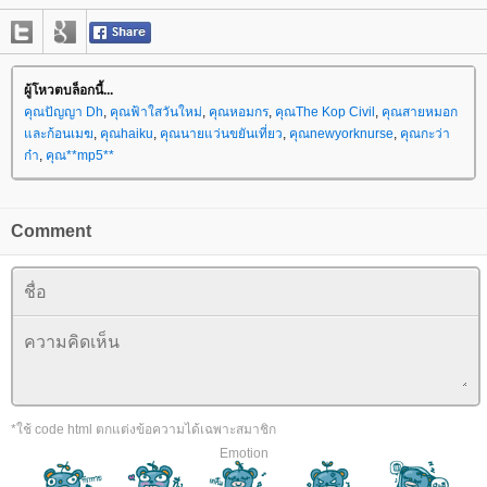
ผู้โหวตบล็อกนี้...
คุณปัญญา Dh
,
คุณฟ้าใสวันใหม่
,
คุณหอมกร
,
คุณThe Kop Civil
,
คุณสายหมอก
และก้อนเมฆ
,
คุณhaiku
,
คุณนายแว่นขยันเที่ยว
,
คุณnewyorknurse
,
คุณกะว่า
ก๋า
,
คุณ**mp5**
Comment
*ใช้ code html ตกแต่งข้อความได้เฉพาะสมาชิก
Emotion