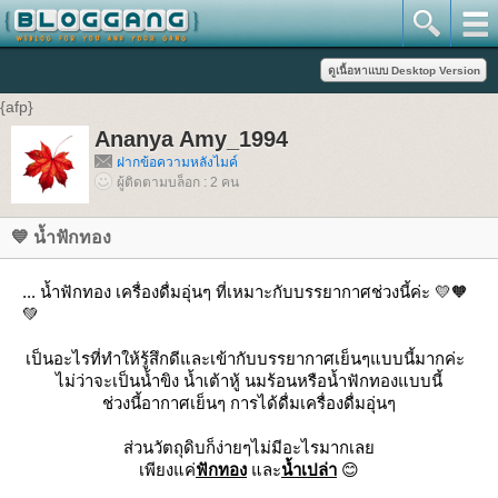
{afp}
Ananya Amy_1994
ฝากข้อความหลังไมค์
ผู้ติดตามบล็อก : 2 คน
💙 น้ำฟักทอง
... น้ำฟักทอง เครื่องดื่มอุ่นๆ ที่เหมาะกับบรรยากาศช่วงนี้ค่ะ 💛🧡
💚
เป็นอะไรที่ทำให้รู้สึกดีและเข้ากับบรรยากาศเย็นๆแบบนี้มากค่ะ
ไม่ว่าจะเป็นน้ำขิง น้ำเต้าหู้ นมร้อนหรือน้ำฟักทองแบบนี้
ช่วงนี้อากาศเย็นๆ การได้ดื่มเครื่องดื่มอุ่นๆ
ส่วนวัตถุดิบก็ง่ายๆไม่มีอะไรมากเลย
เพียงแค่
ฟักทอง
และ
น้ำเปล่า
😊