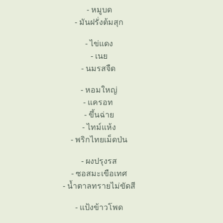
- หมูบด
- มันฝรั่งต้มสุก
- ไข่แดง
- เน
- นมรสจืด
- หอมใหญ่
- แครอท
- ขึ้นฉ่า
- ไทม์แห้ง
- พริกไทยเม็ดป่น
- ผงปรุงรส
- ซอสมะเขือเทศ
- น้ำตาลทรายไม่ขัดสี
- แป้งข้าวโพด