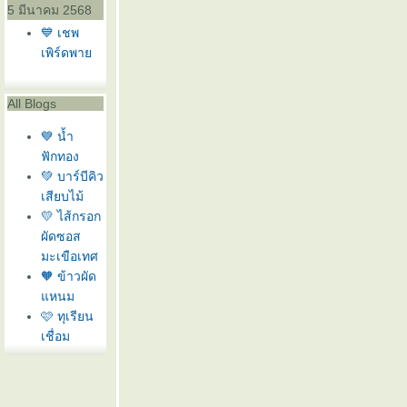
5 มีนาคม 2568
💙 เชพ
เพิร์ดพา
All Blogs
💙 น้ำ
ฟักทอง
💚 บาร์บีคิว
เสียบไม้
💛 ไส้กรอก
ผัดซอส
มะเขือเทศ
🧡 ข้าวผัด
หนม
🩷 ทุเรียน
เชื่อม
❤️ แครอท
ทอด
🩶 สลัดกุ้ง