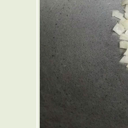
🧡 แกงป่า
เนื้อใส่หน่อ
กระวาน
🩷 สุกี้แห้ง
กุ้งสด
❤️
ซนด์วิช
คิวบา