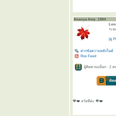
Ananya Amy_1994
Loca
ระยอ
[ดู P
ฝากข้อความหลังไมค์
Rss Feed
ผู้ติดตามบล็อก : 2 ค
🧡❤️ สวัสดีค่ะ 🧡❤️