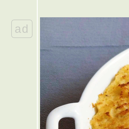
ทอด
🤎 แหนม
เอ็นข้อไก่
ฮมเมด
ad
💜 เห็ดหอม
ผัดพริกสด
💙 ต้ม
จับฉ่า
💚 มันฝรั่ง
ผ่นทอด
กรอบโฮม
เมด
💛 ส้มตำ
ชมพู่
พลาสติก
🧡 ขนมจีน
น้ำใส
ขนมจีนน้ำ
หมู
🩷 ไก่อบวุ้น