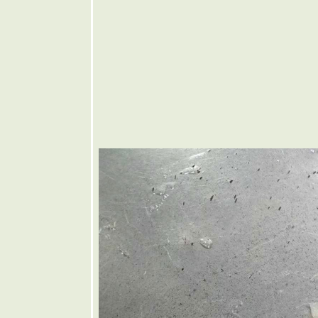
🩷 ขนมปัง
พิซซ่า
❤️ แกงเห็ด
เจ็ดอย่าง
🩶 หมู
ทอดน้ำปลา
🤎 ต้มแซ่บก
ระดูกอ่อน
บพา
💜 พริกยัด
ไส้
💙 ไส้กรอก
อีสานโฮม
เมด
💚 หมูผัด
กระเทียม
พริกไท
💛 น้ำพริก
ปลาทูใส่
เห็ดฟาง