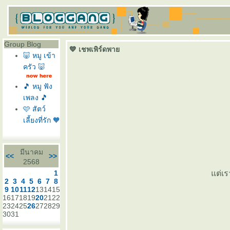
Group Blog
💙 เชพเพิร์ดพา
🐷 หมู เข้า
ครัว 🐷
🎵 หมู ฟัง
เพลง 🎵
🩷 สัตว์
เลี้ยงที่รัก 🧡
มีนาคม
<<
>>
2568
1
ต่เร
2
3
4
5
6
7
8
9
10
11
12
13
14
15
16
17
18
19
20
21
22
23
24
25
26
27
28
29
30
31