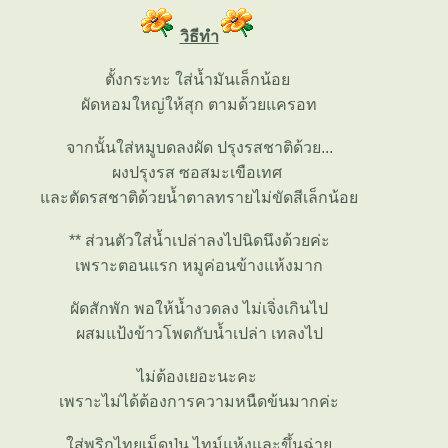
วิธีทำ
ตั้งกระทะ ใส่น้ำมันเล็กน้อ
ผัดหอมใหญ่ให้สุก ตามด้วยแครอท
จากนั้นใส่หมูบดลงผัด ปรุงรสชาติด้วย...
ผงปรุงรส ซอสมะเขือเทศ
ละตัดรสชาติด้วยน้ำตาลทรายไม่ขัดสีเล็กน้อ
** ส่วนตัวใส่น้ำเปล่าลงไปนิดนึงด้วยค่ะ
เพราะตอนแรก หมูค่อนข้างแห้งมาก
ผัดสักพัก พอให้น้ำงวดลง ไม่เจิ่งเกินไป
ผสมแป้งข้าวโพดกับน้ำเปล่า เทลงไป
ไม่ต้องเยอะนะคะ
เพราะไม่ได้ต้องการความหนืดข้นมากค่ะ
ส่พริกไทยเม็ดป่น ไทม์แห้งและขึ้นฉ่า