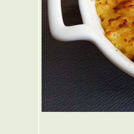
เส้น
❤️ ขนมจีน
น้ำยาป่า
🩶 เกี๊ยวน้ำ
ต้มยำ
🤎 แกงคั่ว
หอยแมลงภู่
บชะพลู
💜 ขาหมู
ต้มยำใบ
ชะมวง
💙 น้ำตกไก่
อบน้ำผึ้ง
💚 บะหมี่
ห้งไก่อบ
น้ำผึ้ง
💛 ส้มตำ
หัวปลี
🧡 ราดหน้า
หมูหมัก