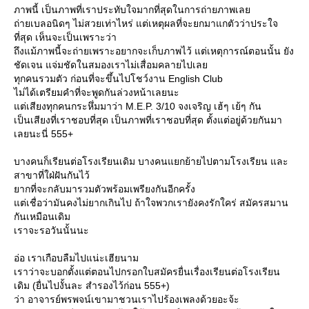
ภาพนี้ เป็นภาพที่เราประทับใจมากที่สุดในการถ่ายภาพเล
ถ่ายเบลอนิดๆ ไม่สวยเท่าไหร่ แต่เหตุผลที่จะยกมาแกตัวว่าประใจ
ที่สุด เห็นจะเป็นเพราะว่า
ถึงแม้ภาพนี้จะถ่ายเพราะอยากจะเก็บภาพไว้ แต่เหตุการณ์ตอนนั้น ยัง
ชัดเจน แจ่มชัดในสมองเราไม่เสื่อมคลายไปเล
ทุกคนรวมตัว ก่อนที่จะขึ้นไปโชว์งาน English Club
ไม่ได้เตรียมคำที่จะพูดกันล่วงหน้าเลยนะ
ต่เสียงทุกคนกระหึ่มมาว่า M.E.P. 3/10 จงเจริญ เฮ้ๆ เย้ๆ กัน
เป็นเสียงที่เราชอบที่สุด เป็นภาพที่เราชอบที่สุด ตั้งแต่อยู่ด้วยกันมา
เลยนะนี่ 555+
บางคนก็เรียนต่อโรงเรียนเดิม บางคนแยกย้ายไปตามโรงเรียน และ
สาขาที่ใฝ่ฝันกันไว้
ากที่จะกลับมารวมตัวพร้อมเพรียงกันอีกครั้ง
ต่เชื่อว่ามันคงไม่ยากเกินไป ถ้าใจพวกเรายังคงรักใคร่ สมัครสมาน
กันเหมือนเดิม
เราจะรอวันนั้นนะ
อ่อ เราเกือบลืมไปแน่ะเฮียนาม
เราว่าจะบอกตั้งแต่ตอนไปกรอกใบสมัครยื่นเรื่องเรียนต่อโรงเรียน
เดิม (ยื่นไปงั้นละ สำรองไว้ก่อน 555+)
ว่า อาจารย์พรพจน์เขามาชวนเราไปร้องเพลงด้วยอะจ้ะ