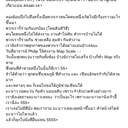
เกี่ยวแน่น ตลอดเวลา
ลองย้อนนึกไปถึงครั้งเมื่อพวกเราคนใดคนหนึ่งเกิดไปมีเรื่องราวอะไร
ขึ้นมา
พวกเราก็ร่วมกันปกป้อง (โดยสันติวิธี)
คนใดคนหนึ่งไม่ได้ส่งงาน งานทำไม่ทัน ทำการบ้านไม่ได้
พวกเราก็ร่วมกัน ช่วยเหลือ สุมหัว กันทำงาน
เรายังจำภาพทุกภาพของพวกเราได้อย่างแม่นยำเลยนะ
วันที่อาจารย์ Philip ให้ส่งงาน Map Scale - -
วันนั้นทุกคนวุ่นวายกันทั้งห้อง บ้างยังวาดไม่เสร็จ บ้างก็ทำ Map จริง
หา
ซึ่งคนที่ทำหายหนึ่งในนั้นก็มีเรา 55+
จำได้ด้วยว่า ทุกคนชื่นชมภูมิ ที่ทำงาน และ เขียนอักษรกำกับได้สว
มาก
ละหลายๆ คน ก็เลยไปขอให้ภูมิช่วยเขียนให้
มะนาว ถอดแว่น ก้มหัว นอนหลับ เพราะกำลังปวดหัวอย่างมาก
เรายังเอ่ยถามมะนาวเลยนะ ว่าเป็นอะไร เพราะมะนาวมานั่งเก้าอี้
เรานี่ละ 555+
เราเลยไม่มีที่นั่ง พอเราถาม มะนาวเลยเงยหน้าขึ้นมา ทำหน้าสไตล์
มะนาวไม่ไหวแล้ว
ล้วก็ลุกไปนั่งที่อื่นแทน 5555+