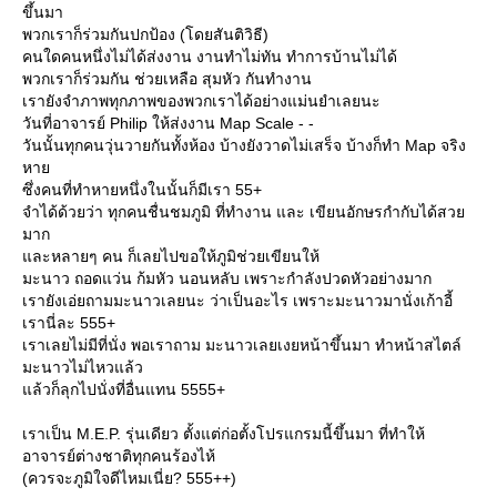
ขึ้นมา
พวกเราก็ร่วมกันปกป้อง (โดยสันติวิธี)
คนใดคนหนึ่งไม่ได้ส่งงาน งานทำไม่ทัน ทำการบ้านไม่ได้
พวกเราก็ร่วมกัน ช่วยเหลือ สุมหัว กันทำงาน
เรายังจำภาพทุกภาพของพวกเราได้อย่างแม่นยำเลยนะ
วันที่อาจารย์ Philip ให้ส่งงาน Map Scale - -
วันนั้นทุกคนวุ่นวายกันทั้งห้อง บ้างยังวาดไม่เสร็จ บ้างก็ทำ Map จริง
หา
ซึ่งคนที่ทำหายหนึ่งในนั้นก็มีเรา 55+
จำได้ด้วยว่า ทุกคนชื่นชมภูมิ ที่ทำงาน และ เขียนอักษรกำกับได้สว
มาก
ละหลายๆ คน ก็เลยไปขอให้ภูมิช่วยเขียนให้
มะนาว ถอดแว่น ก้มหัว นอนหลับ เพราะกำลังปวดหัวอย่างมาก
เรายังเอ่ยถามมะนาวเลยนะ ว่าเป็นอะไร เพราะมะนาวมานั่งเก้าอี้
เรานี่ละ 555+
เราเลยไม่มีที่นั่ง พอเราถาม มะนาวเลยเงยหน้าขึ้นมา ทำหน้าสไตล์
มะนาวไม่ไหวแล้ว
ล้วก็ลุกไปนั่งที่อื่นแทน 5555+
เราเป็น M.E.P. รุ่นเดียว ตั้งแต่ก่อตั้งโปรแกรมนี้ขึ้นมา ที่ทำให้
อาจารย์ต่างชาติทุกคนร้องไห้
(ควรจะภูมิใจดีไหมเนี่ย? 555++)