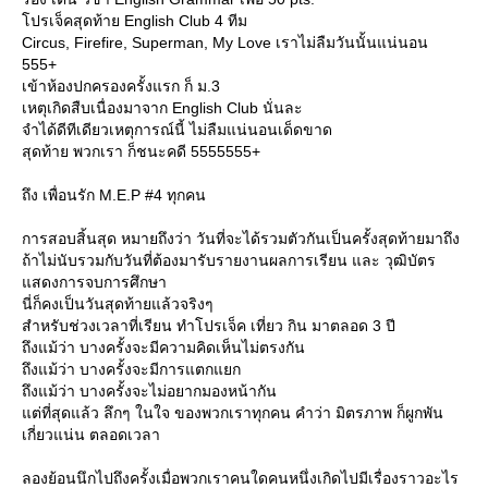
ปรเจ็คสุดท้าย English Club 4 ทีม
Circus, Firefire, Superman, My Love เราไม่ลืมวันนั้นแน่นอน
555+
เข้าห้องปกครองครั้งแรก ก็ ม.3
เหตุเกิดสืบเนื่องมาจาก English Club นั่นละ
จำได้ดีทีเดียวเหตุการณ์นี้ ไม่ลืมแน่นอนเด็ดขาด
สุดท้าย พวกเรา ก็ชนะคดี 5555555+
ถึง เพื่อนรัก M.E.P #4 ทุกคน
การสอบสิ้นสุด หมายถึงว่า วันที่จะได้รวมตัวกันเป็นครั้งสุดท้ายมาถึง
ถ้าไม่นับรวมกับวันที่ต้องมารับรายงานผลการเรียน และ วุฒิบัตร
สดงการจบการศึกษา
นี่ก็คงเป็นวันสุดท้ายแล้วจริงๆ
สำหรับช่วงเวลาที่เรียน ทำโปรเจ็ค เที่ยว กิน มาตลอด 3 ปี
ถึงแม้ว่า บางครั้งจะมีความคิดเห็นไม่ตรงกัน
ถึงแม้ว่า บางครั้งจะมีการแตกแยก
ถึงแม้ว่า บางครั้งจะไม่อยากมองหน้ากัน
ต่ที่สุดแล้ว ลึกๆ ในใจ ของพวกเราทุกคน คำว่า มิตรภาพ ก็ผูกพัน
เกี่ยวแน่น ตลอดเวลา
ลองย้อนนึกไปถึงครั้งเมื่อพวกเราคนใดคนหนึ่งเกิดไปมีเรื่องราวอะไร