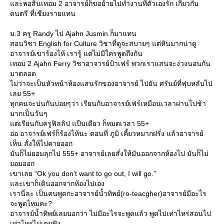
ละพอสิ้นเทอม 2 อาจารย์ก็ขอย้ายไปทำงานที่ตัวเองรัก เกี่ยวกับ
ดนตรี ที่เชียงรายแทน
ม.3 ครู Randy ไป Ajahn Jusmin ก็มาแทน
สอนวิชา English for Culture วิชาที่ดูจะสบายๆ แต่หินมากน่าดู
อาจารย์เขาร้องไห้ เรารู้ แต่ไม่มีใครพูดถึงกัน
เทอม 2 Ajahn Ferry วิชาอาจารย์ป้าเฟร์ พวกเราแสนจะง่วงนอนกัน
มาตลอด
ไม่ว่าจะเป็นหัวหน้าห้องแสนรักของอาจารย์ ไปยัน ศรันย์ที่ฟุบหลับไป
เลย 55+
ทุกคนจะบ่นกันบ่อยๆว่า เรียนกับอาจารย์เฟร์เหมือนเวลาผ่านไปช้า
มากเป็นวันๆ
ต่เรียนกับครูฟิลลิป แป๊บเดียว ก็หมดเวลา 55+
อ่อ อาจารย์เฟร์ก็ร้องไห้นะ ตอนที่ ภูมิ เคี้ยวหมากฝรั่ง แล้วอาจารย์
เห็น สั่งให้ไปคายออก
มันก็ไม่ยอมลุกไป 555+ อาจารย์เลยสั่งให้มันออกจากห้องไป มันก็ไม่
อมออก
เขาเลย “Ok you don’t want to go out, I will go.”
ละเขาก็เดินออกจากห้องไปเอง
เรานี่ละ เป็นคนพูดกะอาจารย์น้ำทิพย์(ro-teacgher)อาจารย์มีอะไร
จะพูดไหมคะ?
อาจารย์น้ำทิพย์เลยบอกว่า ไม่มีอะไรจะพูดแล้ว พูดไปเท่าไหร่สอนไป
เท่าไหร่ไม่เคยฟัง