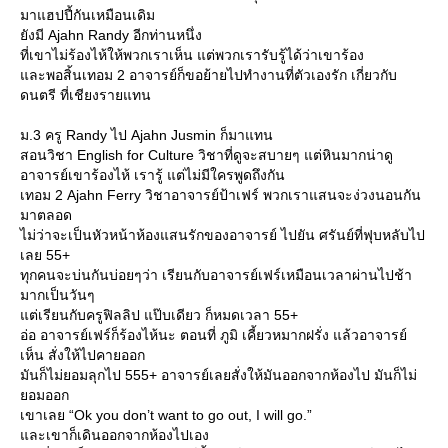
มาแฮปปี้กันเหมือนเดิม
ังมี Ajahn Randy อีกท่านหนึ่ง
ที่เขาไม่ร้องไห้ให้พวกเราเห็น แต่พวกเรารับรู้ได้ว่าเขาร้อง
ละพอสิ้นเทอม 2 อาจารย์ก็ขอย้ายไปทำงานที่ตัวเองรัก เกี่ยวกับ
ดนตรี ที่เชียงรายแทน
ม.3 ครู Randy ไป Ajahn Jusmin ก็มาแทน
สอนวิชา English for Culture วิชาที่ดูจะสบายๆ แต่หินมากน่าดู
อาจารย์เขาร้องไห้ เรารู้ แต่ไม่มีใครพูดถึงกัน
เทอม 2 Ajahn Ferry วิชาอาจารย์ป้าเฟร์ พวกเราแสนจะง่วงนอนกัน
มาตลอด
ไม่ว่าจะเป็นหัวหน้าห้องแสนรักของอาจารย์ ไปยัน ศรันย์ที่ฟุบหลับไป
เลย 55+
ทุกคนจะบ่นกันบ่อยๆว่า เรียนกับอาจารย์เฟร์เหมือนเวลาผ่านไปช้า
มากเป็นวันๆ
ต่เรียนกับครูฟิลลิป แป๊บเดียว ก็หมดเวลา 55+
อ่อ อาจารย์เฟร์ก็ร้องไห้นะ ตอนที่ ภูมิ เคี้ยวหมากฝรั่ง แล้วอาจารย์
เห็น สั่งให้ไปคายออก
มันก็ไม่ยอมลุกไป 555+ อาจารย์เลยสั่งให้มันออกจากห้องไป มันก็ไม่
อมออก
เขาเลย “Ok you don’t want to go out, I will go.”
ละเขาก็เดินออกจากห้องไปเอง