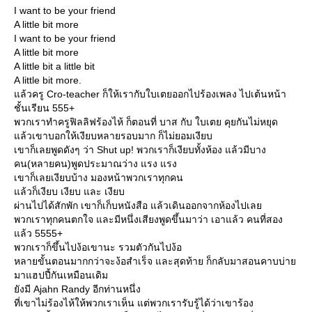
I want to be your friend
A little bit more
I want to be your friend
A little bit more
A little bit a little bit
A little bit more.
ล้วครู Cro-teacher ก็ให้เรากับใบเตยออกไปร้องเพลง ไปเต้นหน้า
ชั้นเรียน 555+
พวกเราทำครูฟิลลิฟร้องไห้ ก็ตอนที่ บาส กับ ใบเตย คุยกันไม่หยุด
ล้วเขาบอกให้เงียบหลายรอบมาก ก็ไม่ยอมเงียบ
เขาก็เลยพูดดังๆ ว่า Shut up! พวกเราก็เงียบทั้งห้อง แล้วมีบาง
คน(หลายคน)พูดประมาณว่าง แรง แรง
เขาก็เลยเงียบบ้าง มองหน้าพวกเราทุกคน
ล้วก็เงียบ เงียบ และ เงียบ
ผ่านไปได้สักพัก เขาก็เก็บหนังสือ แล้วเดินออกจากห้องไปเล
พวกเราทุกคนตกใจ และมีหนึ่งเสียงพูดขึ้นมาว่า เอาแล้ว คนที่สอง
ล้ว 5555+
พวกเราก็ขึ้นไปง้อเขานะ รวมตัวกันไปง้อ
หลายขั้นตอนมากกว่าจะง้อสำเร็จ และสุดท้าย ก็กลับมาสอนคาบบ่า
มาแฮปปี้กันเหมือนเดิม
ังมี Ajahn Randy อีกท่านหนึ่ง
ที่เขาไม่ร้องไห้ให้พวกเราเห็น แต่พวกเรารับรู้ได้ว่าเขาร้อง