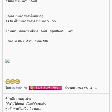
สวัสดียามเช้าครับน้องป๊อป
น้องดอยบอกว่าพี่ก๋าใจดีมากๆ
ดีครับ ที่ไม่บอกว่าพี่ก๋าอวบมากๆ 55555
พี่ก๋าพยายามมองหาพี่ชายน้องป๊อปอยู่เหมือนกันนะครับ
มาแต่ไม่เปิดเผยตัวรึเปล่าน้อ อิอิอิ
ดย:
กะว่าก๋า
8 มีนาคม 2553 7:59:41 น.
พี่ก๋าเสียดายอยู่อย่าง
ก็คือไมไ่ด้ทักทายใครดีดีเลยครับ
พูดทักทายกันแป๊บเดียวเอง...