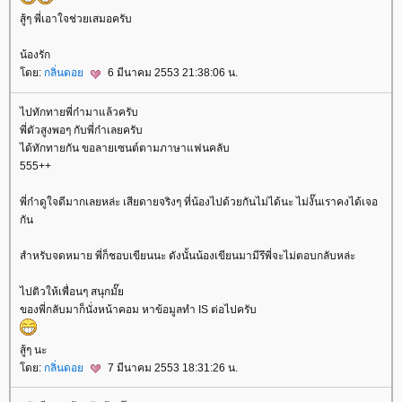
สู้ๆ พี่เอาใจช่วยเสมอครับ
น้องรัก
ดย:
กลิ่นดอ
6 มีนาคม 2553 21:38:06 น.
ไปทักทายพี่ก๋ามาแล้วครับ
พี่ตัวสูงพอๆ กับพี่ก๋าเลยครับ
ได้ทักทายกัน ขอลายเซนต์ตามภาษาแฟนคลับ
555++
พี่ก๋าดูใจดีมากเลยหล่ะ เสียดายจริงๆ ที่น้องไปด้วยกันไม่ได้นะ ไม่งั๊นเราคงได้เจอ
กัน
สำหรับจดหมาย พี่ก็ชอบเขียนนะ ดังนั้นน้องเขียนมามีรึพี่จะไม่ตอบกลับหล่ะ
ไปติวให้เพื่อนๆ สนุกมั๊
ของพี่กลับมาก็นั่งหน้าคอม หาข้อมูลทำ IS ต่อไปครับ
สู้ๆ นะ
ดย:
กลิ่นดอ
7 มีนาคม 2553 18:31:26 น.