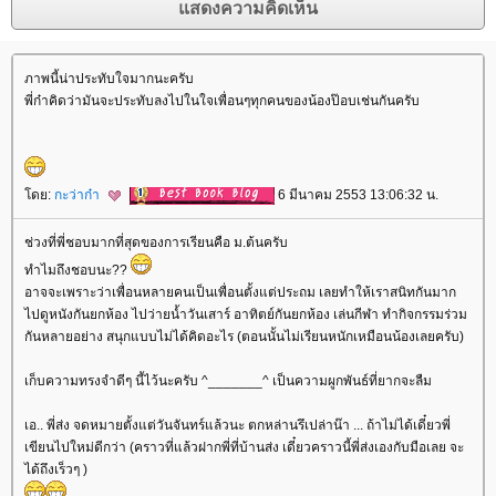
ภาพนี้น่าประทับใจมากนะครับ
พี่ก๋าคิดว่ามันจะประทับลงไปในใจเพื่อนๆทุกคนของน้องป๊อบเช่นกันครับ
ดย:
กะว่าก๋า
6 มีนาคม 2553 13:06:32 น.
ช่วงที่พี่ชอบมากที่สุดของการเรียนคือ ม.ต้นครับ
ทำไมถึงชอบนะ??
อาจจะเพราะว่าเพื่อนหลายคนเป็นเพื่อนตั้งแต่ประถม เลยทำให้เราสนิทกันมาก
ไปดูหนังกันยกห้อง ไปว่ายน้ำวันเสาร์ อาทิตย์กันยกห้อง เล่นกีฬา ทำกิจกรรมร่วม
กันหลายอย่าง สนุกแบบไม่ได้คิดอะไร (ตอนนั้นไม่เรียนหนักเหมือนน้องเลยครับ)
เก็บความทรงจำดีๆ นี้ไว้นะครับ ^_______^ เป็นความผูกพันธ์ที่ยากจะลืม
เอ.. พี่ส่ง จดหมายตั้งแต่วันจันทร์แล้วนะ ตกหล่านรึเปล่าน๊า ... ถ้าไม่ได้เดี๋ยวพี่
เขียนไปใหม่ดีกว่า (คราวที่แล้วฝากพี่ที่บ้านส่ง เดี๋ยวคราวนี้พี่ส่งเองกับมือเลย จะ
ได้ถึงเร็วๆ )