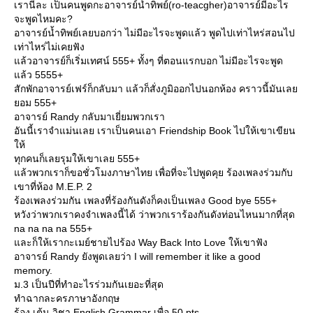
เรานี่ละ เป็นคนพูดกะอาจารย์น้ำทิพย์(ro-teacgher)อาจารย์มีอะไร
จะพูดไหมคะ?
อาจารย์น้ำทิพย์เลยบอกว่า ไม่มีอะไรจะพูดแล้ว พูดไปเท่าไหร่สอนไป
เท่าไหร่ไม่เคยฟัง
ล้วอาจารย์ก็เริ่มเทศน์ 555+ ทั้งๆ ที่ตอนแรกบอก ไม่มีอะไรจะพูด
ล้ว 5555+
สักพักอาจารย์เฟร์ก็กลับมา แล้วก็สั่งภูมิออกไปนอกห้อง คราวนี้มันเล
อม 555+
อาจารย์ Randy กลับมาเยี่ยมพวกเรา
อันนี้เราจำแม่นเลย เราเป็นคนเอา Friendship Book ไปให้เขาเขียน
ห้
ทุกคนก็เลยรุมให้เขาเลย 555+
ล้วพวกเราก็ขอชั่วโมงภาษาไทย เพื่อที่จะไปพูดคุย ร้องเพลงร่วมกับ
เขาที่ห้อง M.E.P. 2
ร้องเพลงร่วมกัน เพลงที่ร้องกันดังก็คงเป็นเพลง Good bye 555+
หวังว่าพวกเราคงจำเพลงนี้ได้ ว่าพวกเราร้องกันดังท่อนไหนมากที่สุด
na na na na 555+
ละก็ให้เรากะเมย์ชายไปร้อง Way Back Into Love ให้เขาฟัง
อาจารย์ Randy ยังพูดเลยว่า I will remember it like a good
memory.
ม.3 เป็นปีที่ทำอะไรร่วมกันเยอะที่สุด
ทำฉากละครภาษาอังกฤษ
ร้อง เต้น วิชา English Grammar เพื่อ 50 pts.