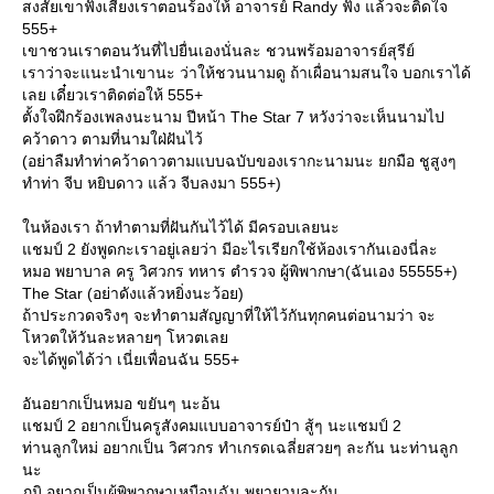
สงสัยเขาฟังเสียงเราตอนร้องให้ อาจารย์ Randy ฟัง แล้วจะติดใจ
555+
เขาชวนเราตอนวันที่ไปยื่นเองนั่นละ ชวนพร้อมอาจารย์สุรีย์
เราว่าจะแนะนำเขานะ ว่าให้ชวนนามดู ถ้าเผื่อนามสนใจ บอกเราได้
เลย เดี๋ยวเราติดต่อให้ 555+
ตั้งใจฝึกร้องเพลงนะนาม ปีหน้า The Star 7 หวังว่าจะเห็นนามไป
คว้าดาว ตามที่นามใฝ่ฝันไว้
(อย่าลืมทำท่าคว้าดาวตามแบบฉบับของเรากะนามนะ ยกมือ ชูสูงๆ
ทำท่า จีบ หยิบดาว แล้ว จีบลงมา 555+)
นห้องเรา ถ้าทำตามที่ฝันกันไว้ได้ มีครอบเลยนะ
ชมป์ 2 ยังพูดกะเราอยู่เลยว่า มีอะไรเรียกใช้ห้องเรากันเองนี่ละ
หมอ พยาบาล ครู วิศวกร ทหาร ตำรวจ ผู้พิพากษา(ฉันเอง 55555+)
The Star (อย่าดังแล้วหยิ่งนะว้อย)
ถ้าประกวดจริงๆ จะทำตามสัญญาที่ให้ไว้กันทุกคนต่อนามว่า จะ
หวตให้วันละหลายๆ โหวตเล
จะได้พูดได้ว่า เนี่ยเพื่อนฉัน 555+
อันอยากเป็นหมอ ขยันๆ นะอ้น
ชมป์ 2 อยากเป็นครูสังคมแบบอาจารย์ป๋า สู้ๆ นะแชมป์ 2
ท่านลูกใหม่ อยากเป็น วิศวกร ทำเกรดเฉลี่ยสวยๆ ละกัน นะท่านลูก
นะ
ภูมิ อยากเป็นผู้พิพากษาเหมือนฉัน พยายามละกัน