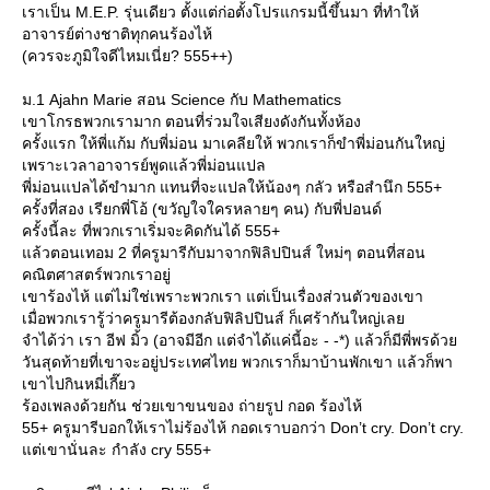
เราเป็น M.E.P. รุ่นเดียว ตั้งแต่ก่อตั้งโปรแกรมนี้ขึ้นมา ที่ทำให้
อาจารย์ต่างชาติทุกคนร้องไห้
(ควรจะภูมิใจดีไหมเนี่ย? 555++)
ม.1 Ajahn Marie สอน Science กับ Mathematics
เขาโกรธพวกเรามาก ตอนที่ร่วมใจเสียงดังกันทั้งห้อง
ครั้งแรก ให้พี่แก้ม กับพี่ม่อน มาเคลียให้ พวกเราก็ขำพี่ม่อนกันใหญ่
เพราะเวลาอาจารย์พูดแล้วพี่ม่อนแปล
พี่ม่อนแปลได้ขำมาก แทนที่จะแปลให้น้องๆ กลัว หรือสำนึก 555+
ครั้งที่สอง เรียกพี่โอ้ (ขวัญใจใครหลายๆ คน) กับพี่ปอนด์
ครั้งนี้ละ ที่พวกเราเริ่มจะคิดกันได้ 555+
ล้วตอนเทอม 2 ที่ครูมารีกับมาจากฟิลิปปินส์ ใหม่ๆ ตอนที่สอน
คณิตศาสตร์พวกเราอยู่
เขาร้องไห้ แต่ไม่ใช่เพราะพวกเรา แต่เป็นเรื่องส่วนตัวของเขา
เมื่อพวกเรารู้ว่าครูมารีต้องกลับฟิลิปปินส์ ก็เศร้ากันใหญ่เล
จำได้ว่า เรา อีฟ มิ้ว (อาจมีอีก แต่จำได้แค่นี้อะ - -*) แล้วก็มีพี่พรด้ว
วันสุดท้ายที่เขาจะอยู่ประเทศไทย พวกเราก็มาบ้านพักเขา แล้วก็พา
เขาไปกินหมี่เกี๊ยว
ร้องเพลงด้วยกัน ช่วยเขาขนของ ถ่ายรูป กอด ร้องไห้
55+ ครูมารีบอกให้เราไม่ร้องไห้ กอดเราบอกว่า Don’t cry. Don’t cry.
ต่เขานั่นละ กำลัง cry 555+