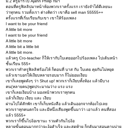
ม.2 ครูมารีไป Ajahn Philip ก็มา
ตอนที่ครูฟิลลิปมาหน้าห้องพวกเราครั้งแรก เรายังจำได้ดีเลยนะ
ว่าทุกคน รวมทั้งเรา ต่างคิดว่า เขาคือ sell man 55555++
ครั้งแรกที่เริ่มเรียนกับเขา เขาให้ร้องเพลง
I want to be your friend
A little bit more
I want to be your friend
A little bit more
A little bit a little bit
A little bit more.
ล้วครู Cro-teacher ก็ให้เรากับใบเตยออกไปร้องเพลง ไปเต้นหน้า
ชั้นเรียน 555+
พวกเราทำครูฟิลลิฟร้องไห้ ก็ตอนที่ บาส กับ ใบเตย คุยกันไม่หยุด
ล้วเขาบอกให้เงียบหลายรอบมาก ก็ไม่ยอมเงียบ
เขาก็เลยพูดดังๆ ว่า Shut up! พวกเราก็เงียบทั้งห้อง แล้วมีบาง
คน(หลายคน)พูดประมาณว่าง แรง แรง
เขาก็เลยเงียบบ้าง มองหน้าพวกเราทุกคน
ล้วก็เงียบ เงียบ และ เงียบ
ผ่านไปได้สักพัก เขาก็เก็บหนังสือ แล้วเดินออกจากห้องไปเล
พวกเราทุกคนตกใจ และมีหนึ่งเสียงพูดขึ้นมาว่า เอาแล้ว คนที่สอง
ล้ว 5555+
พวกเราก็ขึ้นไปง้อเขานะ รวมตัวกันไปง้อ
หลายขั้นตอนมากกว่าจะง้อสำเร็จ และสุดท้าย ก็กลับมาสอนคาบบ่า