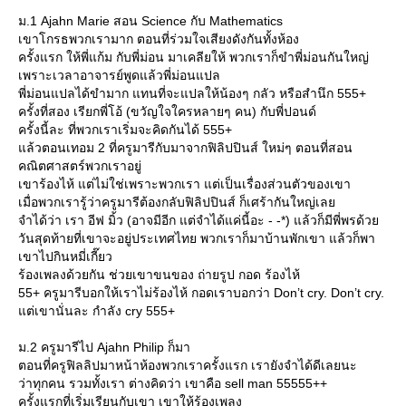
ม.1 Ajahn Marie สอน Science กับ Mathematics
เขาโกรธพวกเรามาก ตอนที่ร่วมใจเสียงดังกันทั้งห้อง
ครั้งแรก ให้พี่แก้ม กับพี่ม่อน มาเคลียให้ พวกเราก็ขำพี่ม่อนกันใหญ่
เพราะเวลาอาจารย์พูดแล้วพี่ม่อนแปล
พี่ม่อนแปลได้ขำมาก แทนที่จะแปลให้น้องๆ กลัว หรือสำนึก 555+
ครั้งที่สอง เรียกพี่โอ้ (ขวัญใจใครหลายๆ คน) กับพี่ปอนด์
ครั้งนี้ละ ที่พวกเราเริ่มจะคิดกันได้ 555+
ล้วตอนเทอม 2 ที่ครูมารีกับมาจากฟิลิปปินส์ ใหม่ๆ ตอนที่สอน
คณิตศาสตร์พวกเราอยู่
เขาร้องไห้ แต่ไม่ใช่เพราะพวกเรา แต่เป็นเรื่องส่วนตัวของเขา
เมื่อพวกเรารู้ว่าครูมารีต้องกลับฟิลิปปินส์ ก็เศร้ากันใหญ่เล
จำได้ว่า เรา อีฟ มิ้ว (อาจมีอีก แต่จำได้แค่นี้อะ - -*) แล้วก็มีพี่พรด้ว
วันสุดท้ายที่เขาจะอยู่ประเทศไทย พวกเราก็มาบ้านพักเขา แล้วก็พา
เขาไปกินหมี่เกี๊ยว
ร้องเพลงด้วยกัน ช่วยเขาขนของ ถ่ายรูป กอด ร้องไห้
55+ ครูมารีบอกให้เราไม่ร้องไห้ กอดเราบอกว่า Don’t cry. Don’t cry.
ต่เขานั่นละ กำลัง cry 555+
ม.2 ครูมารีไป Ajahn Philip ก็มา
ตอนที่ครูฟิลลิปมาหน้าห้องพวกเราครั้งแรก เรายังจำได้ดีเลยนะ
ว่าทุกคน รวมทั้งเรา ต่างคิดว่า เขาคือ sell man 55555++
ครั้งแรกที่เริ่มเรียนกับเขา เขาให้ร้องเพลง