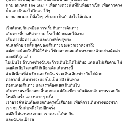
นาม อนาคต The Star 7 เพื่อดางดวงนั้นที่ฝันที่อยากเป็น เพื่อดาวดวง
นั้นและฝันคงไม่ไกล~ โว้ๆ
มากมายเนอะ ก็ตั้งใจๆ เข้าละ เป็นกำลังใจให้เสมอ
เริ่มต้นพบกันเหมือนการเริ่มต้นการเดินทาง
เส้นทางที่บางทีสวยงาม โรยไปด้วยดอกไม้งาม
เส้นทางที่มีทางแยก และบางทีก็ขรุขระ
จนสุดท้าย จุดสิ้นสุดของเส้นทางของพวกเราคงมาถึง
ต่อย่างน้อยฉันก็ได้ใช้มัน ใช้เวลาตลอดเส้นทางของฉันอย่างคุ้มค่า
ละดีที่สุดแล้ว
ไม่เป็นไร ถ้าบางช่วงฉันจะก้าวเดินไม่ได้ไม่ดีพอ แต่ฉันไม่เสียดาย ไม่
เคยคิดเสียใจเลยที่ได้เลือกเดินเส้นทางนี้
ฉันมีเพื่อนที่ฉันรัก และรักฉัน ร่วมเดินเคียงข้างกันไปด้ว
ต่อจากนี้ เส้นทางจะแยกไปเป็น 33 เส้นทาง
ต่อคนต่อเส้นทาง และเราต้องแยกเดินกันไป
เส้นทางตรงนี้อาจจะสิ้นสุดลง แต่ฉันเชื่อว่ามันต้องกลับมาบรรจบกัน
หม่อีกครั้ง และหลายๆ ครั้ง
เราอาจจำเป็นต้องแยกกันตรงนี้เสียก่อน เพื่อที่การเดินทางของพวก
เรา จะเริ่มนับหนึ่งใหม่อีกครั้ง
ต่อีกไม่นานหรอกนะ เราคงจะได้พบกัน...
ละฉันจะเฝ้ารอ