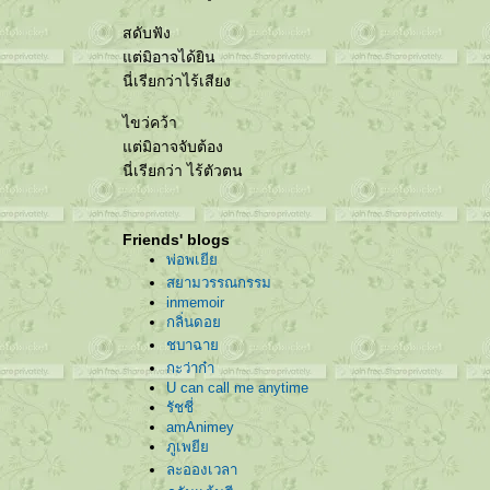
สดับฟัง
ต่มิอาจได้ยิน
นี่เรียกว่าไร้เสียง
ไขว่คว้า
ต่มิอาจจับต้อง
นี่เรียกว่า ไร้ตัวตน
Friends' blogs
พ่อพเยี
สยามวรรณกรรม
inmemoir
กลิ่นดอ
ชบาฉา
กะว่าก๋า
U can call me anytime
รัชชี่
amAnimey
ภูเพยี
ละอองเวลา