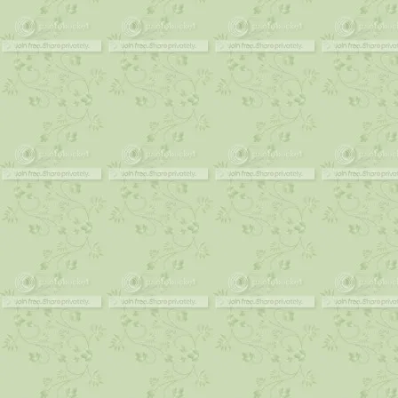
เราต้องไม่ใช่แค่คิด แต่เราต้องลงมือทำ . . คนจุด
คม VS ท่านกรรมการ ป.ป.ช.
“ผู้ใหญ่ทุกคนเคยเป็นเด็กมาแล้วทั้งนั้น แต่น้อยคน
นักที่จะหวนระลึกได้”
We are the world . . We are the one เพื่อที่การ
เดินทาง จะเริ่มนับหนึ่งใหม่อีกครั้ง
To Sir With Love . . ดอกไม้ บานใหม่ อีกแล้ว
ไม่รู้วันข้างหน้าจะเป็นอย่างไร . . แต่ขอให้โลก
หมุนไปพร้อมกับวันที่สวยงาม ทุกวัน
Joy to the world, right? . . ที่ฉันเห็น และเป็นอยู่
“Your happiness makes me happy - อยากเห็นเธอ
มีความสุข”
“จงเข้มแข็งเสมอ ยิ้มรับกับทุกสิ่ง เป็นกำลังใจให้
เสมอ” - - - เพราะฉันยังมีเธอ - - -
"เพราะเรายังมองพระจันทร์ดวงเดียวกัน"
เนื่องในโอกาสพิเศษ... ที่เรามีอยู่ด้วยกัน ทุกวัน
ความสุข-วันสุข \\อัตตา- อนัตตา ตัวเรา ของ
คร?//
เกิดขึ้น มีอยู่ เพื่อดับไป : )