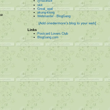
ภูกันแต้มสี
skit
Great_opal
akung-klong
หมด
Webmaster - BlogGang
[Add onedermore's blog to your web]
Links
Postcard Lovers Club
BlogGang.com