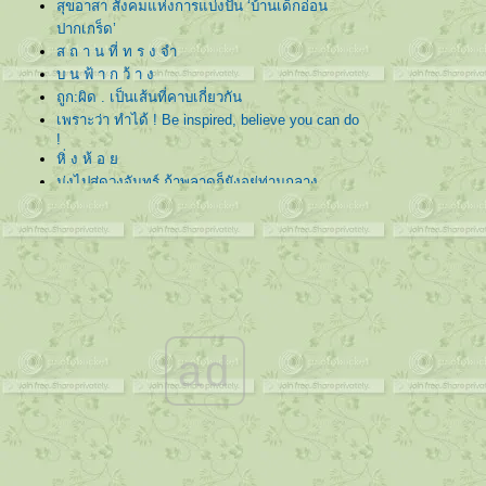
สุขอาสา สังคมแห่งการแบ่งปัน ‘บ้านเด็กอ่อน
ปากเกร็ด’
ส ถ า น ที่ ท ร ง จำ
บ น ฟ้ า ก ว้ า ง
ถูก:ผิด . เป็นเส้นที่คาบเกี่ยวกัน
เพราะว่า ทำได้ ! Be inspired, believe you can do
!
หิ่ ง ห้ อ
มุ่งไปสู่ดวงจันทร์ ถ้าพลาดก็ยังอยู่ท่ามกลาง
ดวงดาว
บ้ า น
ตกหลุมรักเธอไปทุกวัน . . น้องตัวน้อยๆ
ต่งตัว แล้วแต่งไปให้ถึงใจ . . You're the only
one who can make the differance !
“ดอกไม้หอมในกองขยะเหม็น . . โลกนี้ไม่ได้เป็น
อย่างที่เธอเห็น แต่อยู่ที่เธอเลือกมอง”
ad
Special Talk : สิ่งมหัศจรรย์ที่เรียกว่า “ครอบครัว”
บรรจงปลูก รดน้ำ เอาใจใส่ ให้ เมล็ดพันธุ์แห่ง
“มิตรภาพ” ของเรา เติบโต
พิเศษ ธรมดา :: เธอไม่ต้องเปลี่ยน ขอเพียง แค่เธอ
"ปรับ"
ฟ้าหลังฝน :: มืดม่น หรือ งดงาม ?