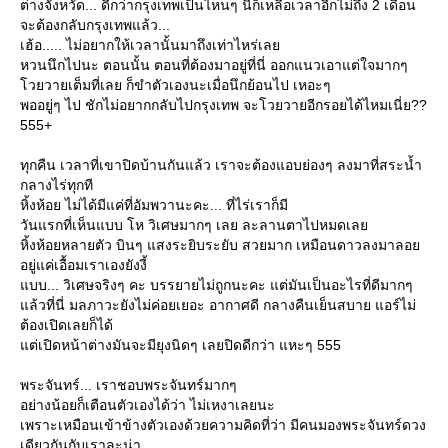
ต่างจังหวัด... ดีกว่ากรุงเทพเป็นไหนๆ นี่ก็เหลือเวลาอีกไม่ถึง 2 เดือน
จะต้องกลับกรุงเทพแล้ว...
เฮ้อ..... ไม่อยากให้เวลานั้นมาถึงเท่าไหร่เล
หวนนึกไปนะ ตอนนั้น ตอนที่ต้องมาอยู่ที่นี่ ออกแนวเอาแต่ใจมากๆ
วยวายเต็มที่เลย ก็ขำตัวเองนะเมื่อนึกย้อนไป เหอะๆ
พออยู่ๆ ไป ชักไม่อยากกลับไปกรุงเทพ จะโวยวายอีกรอยได้ไหมเนี่ย??
555+
ทุกคืน เวลาที่เขาปิดบ้านกันแล้ว เราจะต้องแอบย่องๆ ลงมาที่สระน้ำ
กลางไร่ทุกที
หิ้งห้อย ไม่ได้มีแค่ที่อัมพวานะคะ... ที่ไร่เราก็มี
วันแรกที่เห็นแบบ โห วิเศษมากๆ เลย ละลานตาไปหมดเล
หิ้งห้อยหลายตัว บินๆ แสงระยิบระยับ สวยมาก เหมือนดาวลงมาลอ
อยู่แค่เอื้อมเราเองยังงี้
บบ... วิเศษจริงๆ คะ บรรยายไม่ถูกนะคะ แต่มันเป็นอะไรที่ดีมากๆ
ล้วที่นี่ มลภาวะยังไม่ค่อยเยอะ อากาศดี กลางคืนเย็นสบาย แอร์ไม่
ต้องเปิดเลยก็ได้
ต่เปิดหน้าต่างมันจะมียุงนิดๆ เลยปิดดีกว่า แหะๆ 555
พระจันทร์... เราชอบพระจันทร์มากๆ
อย่างน้อยก็เตือนตัวเองได้ว่า ไม่เหงาเลยนะ
เพราะเหมือนเข้าข้างตัวเองด้วยความคิดที่ว่า มีคนมองพระจันทร์ดวง
เดียวกันกับเราละน่า