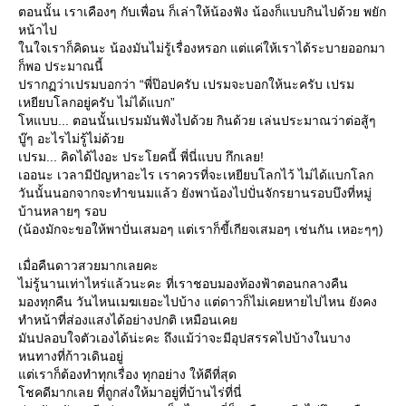
ตอนนั้น เราเคืองๆ กับเพื่อน ก็เล่าให้น้องฟัง น้องก็แบบกินไปด้วย พยัก
หน้าไป
นใจเราก็คิดนะ น้องมันไม่รู้เรื่องหรอก แต่แค่ให้เราได้ระบายออกมา
ก็พอ ประมาณนี้
ปรากฏว่าเปรมบอกว่า “พี่ป๊อปครับ เปรมจะบอกให้นะครับ เปรม
เหยียบโลกอยู่ครับ ไม่ได้แบก”
หแบบ... ตอนนั้นเปรมมันฟังไปด้วย กินด้วย เล่นประมาณว่าต่อสู้ๆ
บู๊ๆ อะไรไม่รู้ไม่ด้ว
เปรม... คิดได้ไงอะ ประโยคนี้ พี่นี่แบบ กึกเลย!
เออนะ เวลามีปัญหาอะไร เราควรที่จะเหยียบโลกไว้ ไม่ได้แบกโลก
วันนั้นนอกจากจะทำขนมแล้ว ยังพาน้องไปปั่นจักรยานรอบบึงที่หมู่
บ้านหลายๆ รอบ
(น้องมักจะขอให้พาปั่นเสมอๆ แต่เราก็ขี้เกียจเสมอๆ เช่นกัน เหอะๆๆ)
เมื่อคืนดาวสวยมากเลยคะ
ไม่รู้นานเท่าไหร่แล้วนะคะ ที่เราชอบมองท้องฟ้าตอนกลางคืน
มองทุกคืน วันไหนเมฆเยอะไปบ้าง แต่ดาวก็ไม่เคยหายไปไหน ยังคง
ทำหน้าที่ส่องแสงได้อย่างปกติ เหมือนเค
มันปลอบใจตัวเองได้น่ะคะ ถึงแม้ว่าจะมีอุปสรรคไปบ้างในบาง
หนทางที่ก้าวเดินอยู่
ต่เราก็ต้องทำทุกเรื่อง ทุกอย่าง ให้ดีที่สุด
ชคดีมากเลย ที่ถูกส่งให้มาอยู่ที่บ้านไร่ที่นี่