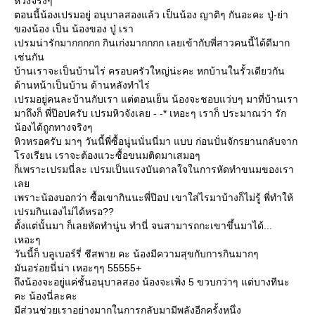
หวังจริงๆ
ตอนนี้น้องเปรมอยู่ อนุบาลสองแล้ว เป็นน้อง ญาติๆ กันอะคะ ปู่-ย่า
ของน้อง เป็น น้องของ ปู่ เรา
เปรมน่ารักมากกกกก กินเก่งมากกกก เลยเข้ากับพี่สาวคนนี้ได้ดีมาก
เช่นกัน
บ้านเราจะเป็นบ้านไร่ ครอบครัวใหญ่น่ะคะ หกบ้านในรั้วเดียวกัน
ด้านหน้าเป็นบ้าน ด้านหลังทำไร่
เปรมอยู่คนละบ้านกับเรา แต่ตอนเย็น น้องจะชอบแว่บๆ มาที่บ้านเรา
มาถึงก็ พี่ป๊อปครับ เปรมหิวจังเลย - -* เหอะๆ เราก็ ประมาณว่า รัก
น้องได้ถูกทางจริงๆ
หิวหรอครับ มาๆ วันนี้พี่ซื้อนู่นนั่นนี่มา แบบ ก่อนปั่นจักรยานกลับจาก
รงเรียน เราจะต้องแวะซื้อขนมติดมาเสมอๆ
ก็เพราะเปรมนี่ละ เปรมเป็นแรงบันดาลใจในการหัดทำขนมของเรา
เล
เพราะน้องบอกว่า ซื้อเขากินนะพี่ป๊อป เขาใส่ไรมาบ้างก็ไม่รู้ พี่ทำให้
เปรมกินเองไม่ได้หรอ??
ตั้งแต่นั้นมา ก็เลยหัดทำนู่น ทำนี่ จนสามารถกะเขาขึ้นมาได้...
เหอะๆ
วันนี้ก็ บลูเบอร์รี่ ชีสพาย คะ น้องมีความสุขกับการกินมากๆ
มันอร่อยนี่น่า เหอะๆๆ 55555+
ถึงน้องจะอยู่แค่ชั้นอนุบาลสอง น้องจะเพิ่ง 5 ขวบกว่าๆ แต่บางทีนะ
คะ น้องนี่ละคะ
มีส่วนช่วยเราอย่างมากในการกลับมามีพลังอีกครั้งหนึ่ง