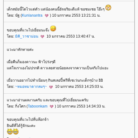
เด็กสมัยนี้โตไวแต่ตัว แต่น้องคนนี้อัจฉริยะดีแท้ ขอชมเชย โฮ๊ะๆ
ดย: นัฐ (
Kunlanantra
) 10 มกราคม 2553 13:21:31 น.
ขอบคุณที่แวะไปเยี่ยมนะจ๊ะ
ดย:
มิคิ_วาซาม่อน
10 มกราคม 2553 13:40:47 น.
วะมาทักทายค่ะ
เมื่อคืนก็มองดาวนะ ฟ้าโปร่งๆดี
ต่ใจเราเองไม่ปรกติ ดาวเลยสวยน้อยลงจากความเป็นจริงไปแยะ
เมื่อวานอยากไปทำเนียนๆ กินสเลอปี้ฟรีที่เซเว่นกะเด็กๆบ้าง อิอิ
ดย:
~หมอหมาตากลมๆ~
10 มกราคม 2553 14:25:03 น.
วะมาอ่านผลงานครับ และขอบคุณที่ไปเยี่ยมนะครับ
ดย: กิ่งโศก (
Taboonkam
) 10 มกราคม 2553 14:34:33 น.
ขอบคุณที่แวะไปที่บล๊อกจ้า
ินดีที่ได้รู้จักนะคะ