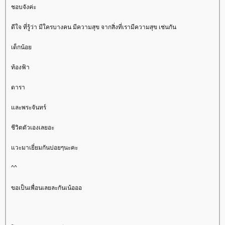
ชอบจังค่ะ
ดีใจ ที่รู้ว่า มีใครบางคน มีความสุข จากสิ่งที่เรามีความสุข เช่นกัน
เด็กน้อ
ท้องฟ้า
ดารา
ละพระจันทร์
ชีวิตตัวเองเลยอะ
วะมาเยี่ยมกันบ่อยๆนะคะ
^^
ขอเป็นเพื่อนเลยละกันเน้อออ