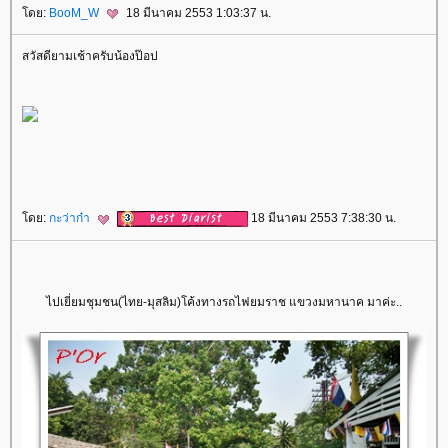
ดย:
BooM_W
18 มีนาคม 2553 1:03:37 น.
สวัสดียามเช้าครับน้องป๊อป
ดย:
กะว่าก๋า
18 มีนาคม 2553 7:38:30 น.
ไปเยี่ยมชุมชน(ไทย-มุสลิม)โค้งทางรถไฟยมราช แขวงมหานาค มาค่ะ..