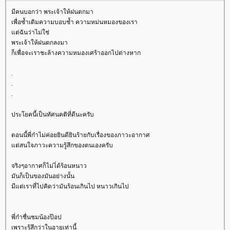
มีคนบอกว่า พระเจ้าให้ฝนตกมา
เพื่อซ้ำเติมความบอบช้ำ ความหม่นหมองของเรา
ต่ฉันว่าไม่ใช่
พระเจ้าให้ฝนตกลงมา
ก็เพื่อจะเราชะล้างความหมองเศร้าออกไปต่างหาก
.
.
.
ประโยคนี้เป็นทัศนคติที่ดีนะครับ
ตอนนี้พี่ก๋าไม่ค่อยยินดียินร้ายกับเรื่องของภาวะอากาศ
ต่สนใจภาวะความรู้สึกของตนเองครับ
จริงๆอากาศก็ไม่ไ่ด้ร้อนหนาว
มันก็เป็นของมันอย่างนั้น
มีแต่เราที่ไปคิดว่ามันร้อนเกินไป หนาวเกินไป
พี่ก๋าชื่นชมน้องป๊อป
เพราะรู้สึกว่าในอายุเท่านี้