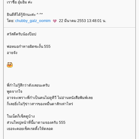
เราชื่อ อุ๋มอิ๋ม ค่ะ
ินดีทีได้รู้จักนะค่ะ ^ ^*
ดย:
chubby_galz_oomim
22 มีนาคม 2553 13:48:01 น.
สวัสดีครับน้องป๊อป
พ่อหมอก๋าทายผิดซะงั้น 555
อายจัง
พี่ก๋าไม่รู้สึกว่าดังเลยนะครับ
พูดจากใจ
อาจจะเพราะพี่ก๋าเป็นคนไม่ดูทีวี ไม่อ่านหนังสือพิมพ์เล
ก็เลยยิ่งไม่รุ้ข่าวสารของหมื่นตาสักเท่าไหร่
นเน็ตก็เช็คดูบ้าง
ส่วนใหญ่หน้าที่นี้มาดามจองครับ 555
เธอจะคอยเช็คเรตติ้งให้ตลอด