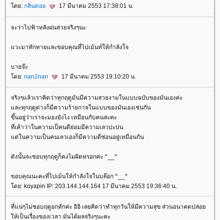
ดย:
กลิ่นดอ
17 มีนาคม 2553 17:38:01 น.
จะว่าไปฟ้าหลังฝนสวยจริงๆนะ
วะมาทักทายและขอบคุณที่ไปเม้นท์ให้กำลังใจ
บายจ๊ะ
ดย:
nan2nan
17 มีนาคม 2553 19:10:20 น.
จริงๆแล้วเราคิดว่าทุกฤดูมันมีความสวยงามในแบบฉบับของมันเองค่ะ
ละทุกฤดูต่างก็มีความร้ายกาจในแบบของมันเองเช่นกัน
ขึ้นอยู่ว่าเราจะมองยังไง เหมือนกับคนล่ะคะ
ที่เค้าว่าในความเป็คนดีย่อมมีความเลวปะปน
ต่ในความเป็นคนเลวเองก็มีความดีซ่อนอยู่เหมือนกัน
ดังนั้นจะชอบทุกฤดูก็คงไมผิดหรอกค่ะ ^__^
ขอบคุณนะคะที่ไปเม้นให้กำลังใจในบล๊อก ^__^
ดย: koyapin IP: 203.144.144.164 17 มีนาคม 2553 19:36:40 น.
ที่แน่ๆไม่ชอบฤดูอกหักค่ะ อิอิ เลยคิดว่าทำทุกวันให้มีความสุข ส่วนอนาคตปล่อ
ห้เป็นเรื่องของเวลา มันได้ผลจริงๆนะคะ