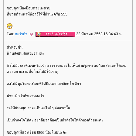
ขอบคุณน้องป๊อปด้วยนะครับ
ที่ช่วยทำหน้าที่พีอาร์ให้พี่ก๋าน่ะครับ 555
ดย:
กะว่าก๋า
22 มีนาคม 2553 16:34:43 น.
สำหรับชั้น
ฟ้าหลังฝนมักสวยงามค่ะ
ถ้าไม่มีเวลาที่เมฆครึมเข้ามา เราจะมองไม่เห็นสายรุ้งกระทบกับแสงแดดได้เล
ความสวยงามนั้นก็คงไม่มีให้เราดู
คงไม่มีมุมใดของโลกที่ไม่มีฝนตกเลยสักครั้งเดียว
น่าจะดีกว่าถ้าเรามองว่า
รอให้ฝนหยุดเราจะเห็นอะไรดีๆ ต่อจากนั้น
เป็นกำลังใจให้ค่ะ อย่าลืมว่าต้องเป็นกำลังใจให้ตัวเองด้วยนะคะ
ขอบคุณที่แวะเยี่ยม blog น้องใหม่นะคะ