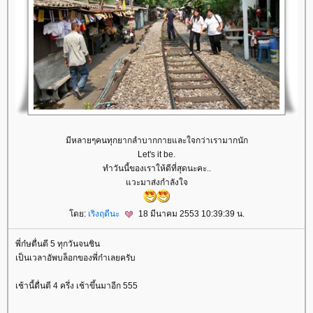
มีหลายๆคนทุกยากลำบากกายและใจกว่าเรามากนัก
Let's it be.
ทำวันนี้ของเราให้ดีที่สุดนะคะ..
วะมาส่งกำลังใจ
ดย:
เริงฤดีนะ
18 มีนาคม 2553 10:39:39 น.
พี่ก๋ษตื่นตี 5 ทุกวันจนชิน
เป็นเวลาอัพบล็อกของพี่ก๋าเลยครับ
เช้านี้ตื่นตี 4 ครึ่ง เช้าขึ้นมาอีก 555