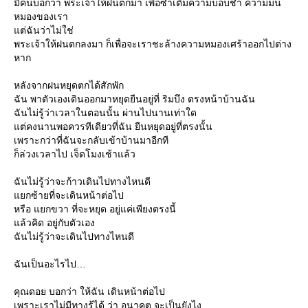
มีคนบอกว่า พระเจ้าให้ฝนตกมา เพื่อซ้ำเติมความบอบช้ำ ความม่น
หมองของเรา
ต่ฉันว่าไม่ใช่
พระเจ้าให้ฝนตกลงมา ก็เพื่อจะเราชะล้างความหมองเศร้าออกไปต่าง
หาก
หลังจากฝนหยุดตกได้สักพัก
ฉัน พาตัวเองเดินออกมาหยุดยืนอยู่ที่ ริมบึง ตรงหน้าบ้านฉัน
ฉันไม่รู้ว่าเวลาในตอนนั้น ผ่านไปนานเท่าใด
ต่คงนานพอควรทีเดียวที่ฉัน ยืนหยุดอยู่ที่ตรงนั้น
เพราะกว่าที่ฉันจะกลับเข้าบ้านมาอีกที
ก็ล่วงเวลาไป เจ็ดโมงเช้าแล้ว
ฉันไม่รู้ว่าจะก้าวเดินไปทางไหนดี
กซ้ายที่จะเดินหน้าต่อไป
หรือ แยกขวา ที่จะหยุด อยู่แค่เพียงตรงนี้
ล้วคิด อยู่กับตัวเอง
ฉันไม่รู้ว่าจะเดินไปทางไหนดี
ฉันเป็นอะไรไป
คุณดอย บอกว่า ให้ฉัน เดินหน้าต่อไป
เพราะเราไม่มีทางรู้ได้ ว่า อนาคต จะเป็นยังไง