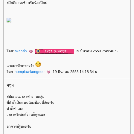
สวัสดียามเช้าครับน้องป๊อป
ดย:
กะว่าก๋า
19 มีนาคม 2553 7:49:40 น.
วะมาทักทายจร้า
ดย:
nompiaw.kongnoo
19 มีนาคม 2553 14:18:34 น.
หุหุุหุ
สมัยก่อนเวลาทำงานกลุ่ม
พี่ก๋าก็เป็นแบบน้องป๊อปนี่ล่ะครับ
ทำก็ทำเอง
เวลาพรีเซนต์งานก็พูดเอง
อาจารย์รู้นะครับ