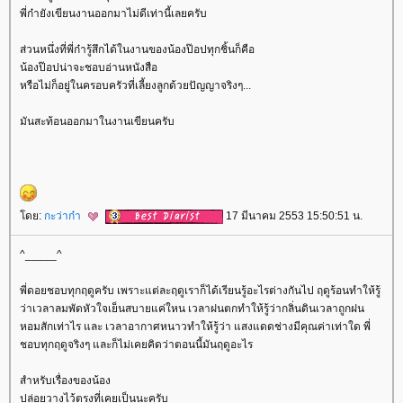
พี่ก๋ายังเขียนงานออกมาไม่ดีเท่านี้เลยครับ
ส่วนหนึ่งที่พี่ก๋ารู้สึกได้ในงานของน้องป๊อปทุกชิ้นก็คือ
น้องป๊อปน่าจะชอบอ่านหนังสือ
หรือไม่ก็อยู่ในครอบครัวที่เลี้ยงลูกด้วยปัญญาจริงๆ...
มันสะท้อนออกมาในงานเขียนครับ
ดย:
กะว่าก๋า
17 มีนาคม 2553 15:50:51 น.
^_____^
พี่ดอยชอบทุกฤดูครับ เพราะแต่ละฤดูเราก็ได้เรียนรู้อะไรต่างกันไป ฤดูร้อนทำให้รู้
ว่าเวลาลมพัดหัวใจเย็นสบายแค่ใหน เวลาฝนตกทำให้รู้ว่ากลิ่นดินเวลาถูกฝน
หอมสักเท่าไร และ เวลาอากาศหนาวทำให้รู้ว่า แสงแดดช่างมีคุณค่าเท่าใด พี่
ชอบทุกฤดูจริงๆ และก็ไม่เคยคิดว่าตอนนี้มันฤดูอะไร
สำหรับเรื่องของน้อง
ปล่อยวางไว้ตรงที่เคยเป็นนะครับ