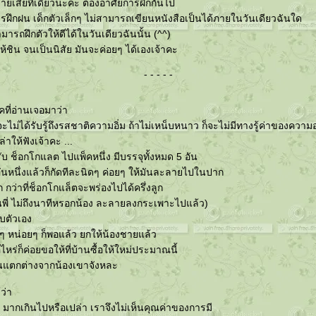
ง่ายเสียทีเดียวนะคะ ต้องอาศัยการฝึกกันไป
ารฝึกฝน เด็กตัวเล็กๆ ไม่สามารถเขียนหนังสือเป็นได้ภายในวันเดียวฉันใด
มารถฝึกตัวให้ดีได้ในวันเดียวฉันนั้น (^^)
้ชิน จนเป็นนิสัย มันจะค่อยๆ ได้เองเจ้าคะ
- - - - -
ยคที่อ่านเจอมาว่า
จะไม่ได้รับรู้ถึงรสชาติความอิ่ม ถ้าไม่เหน็บหนาว ก็จะไม่มีทางรู้ค่าของความอบ
ล่าให้ฟังเจ้าคะ ...
รับ ช็อกโกแลต ไปแพ็คหนึ่ง มีบรรจุทั้งหมด 5 อัน
นหนึ่งแล้วก็กัดทีละนิดๆ ค่อยๆ ให้มันละลายไปในปาก
ว่าที่ช็อกโกแล็ตจะพร่องไปได้ครึ่งลูก
็นพี่ ไม่ถึงนาทีหรอกน้อง ละลายลงกระเพาะไปแล้ว)
บตัวเอง
ดๆ หน่อยๆ ก็พอแล้ว ยกให้น้องชายแล้ว
ไหร่ก็ค่อยขอให้ที่บ้านซื้อให้ใหม่ประมาณนี้
ันแตกต่างจากน้องเขาจังหละ
ว่า
ี มากเกินไปหรือเปล่า เราจึงไม่เห็นคุณค่าของการมี