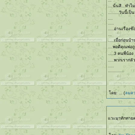
...
....นั่นสิ...ทำไ
.........วันนี้เ
....
.....
.....อ่านเรื่อง
...
.....เมื่อก่อนบ้
....พอดีคุณพ่อถู
.....3 คนพี่น้อง
.....พวกเรากลั
.....
.............
ดย: ... (
ลมล
วะมาทักทายค่ะ