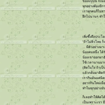
ของแบบนี้ ก็ไม่
ทุกอย่างต้องมีก
เราทุกคนก็ไม่สา
ฝึกไปนานๆ ทำให
เพิ่งซึ้งถึงประโ
“ถ้าไม่หิวโหย ก็
... มีตัวอย่างมาเ
น้องคนหนึ่ง ได้
น้องเขาออกมาอั
ช้เวลานานมาก ก
(คิดในใจ ถ้าเป
ล้วกลับมาคิดกั
เรากินมันแค่นิ
อยากกินใหม่เมื่อ
ทำไมทุกอย่างม
ก็เลยทำให้คิดได้
เป็นเพราะเรา ม