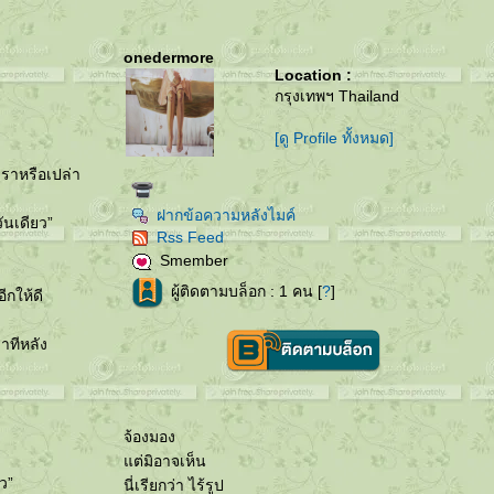
onedermore
Location :
กรุงเทพฯ Thailand
[ดู Profile ทั้งหมด]
เราหรือเปล่า
ฝากข้อความหลังไมค์
ันเดียว”
Rss Feed
Smember
ผู้ติดตามบล็อก : 1 คน [
?
]
ีกให้ดี
าทีหลัง
จ้องมอง
ต่มิอาจเห็น
ยว”
นี่เรียกว่า ไร้รูป