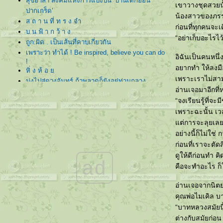
สุขอาสา สังคมแห่งการแบ่งปัน ‘บ้านเด็กอ่อน
เขาวางชุดสวยนั้
ปากเกร็ด’
น้องสาวของภรรย
ส ถ า น ที่ ท ร ง จำ
ก่อนที่ทุกคนจะเ
บ น ฟ้ า ก ว้ า ง
“อย่าเก็บอะไรไว
ถูก:ผิด . เป็นเส้นที่คาบเกี่ยวกัน
เพราะว่า ทำได้ ! Be inspired, believe you can do
อิฉันเป็นคนหนึ่ง
!
อยากทำ ให้ลง
หิ่ ง ห้ อ
เพราะเราไม่สามา
มุ่งไปสู่ดวงจันทร์ ถ้าพลาดก็ยังอยู่ท่ามกลาง
อ่านเจอมาอีกที่
ดวงดาว
“จงเรียนรู้ที่จ
บ้ า น
เพราะฉะนั้น เว
ตกหลุมรักเธอไปทุกวัน . . น้องตัวน้อยๆ
ต่การจะลุยเลยน
ต่งตัว แล้วแต่งไปให้ถึงใจ . . You're the only one
who can make the differance !
อย่างนี้ก็ไม่ใช
“ดอกไม้หอมในกองขยะเหม็น . . โลกนี้ไม่ได้เป็น
ก่อนที่เราจะตัด
อย่างที่เธอเห็น แต่อยู่ที่เธอเลือกมอง”
ดูให้ดีก่อนทำ ค
ad
Special Talk : สิ่งมหัศจรรย์ที่เรียกว่า “ครอบครัว”
คือจะทำอะไร ก็ใ
บรรจงปลูก รดน้ำ เอาใจใส่ ให้ เมล็ดพันธุ์แห่ง
“มิตรภาพ” ของเรา เติบโต
อ่านเจอจากนิต
พิเศษ ธรมดา :: เธอไม่ต้องเปลี่ยน ขอเพียง แค่เธอ
คุณพ่อไมเคิล บ
"ปรับ"
“บาทหลวงสมัยนี
ฟ้าหลังฝน :: มืดม่น หรือ งดงาม ?
ต่างกับสมัยก่อน 