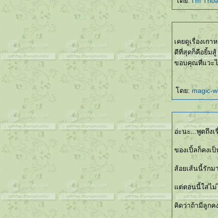
ดย:
I'm Tho
เคยดูเรื่องเกาหลีเรื่องนี้เหมือนกัน เ
ดีที่สุดก็คือยิ้มสู้
ขอบคุณที่แวะ
ดย:
magic-
อ่ะนะ...พูดถึงเ
ของเปิ้ลก็คงเป
ต่ตอนนี้ใส่ไม่ไ
คิดว่าถ้ามีลูกคง