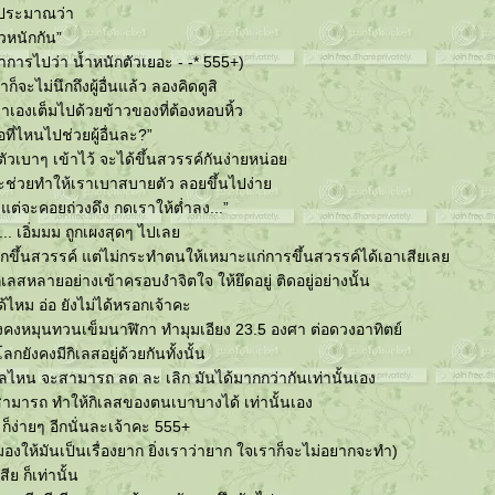
ปประมาณว่า
ัวหนักกัน”
ารไปว่า น้ำหนักตัวเยอะ - -* 555+)
ก็จะไม่นึกถึงผู้อื่นแล้ว ลองคิดดูสิ
เองเต็มไปด้วยข้าวของที่ต้องหอบหิ้ว
ี่ไหนไปช่วยผู้อื่นละ?”
วเบาๆ เข้าไว้ จะได้ขึ้นสวรรค์กันง่ายหน่อ
ะช่วยทำให้เราเบาสบายตัว ลอยขึ้นไปง่า
แต่จะคอยถ่วงดึง กดเราให้ต่ำลง...”
... เอิ่มมม ถูกเผงสุดๆ ไปเล
กขึ้นสวรรค์ แต่ไม่กระทำตนให้เหมาะแก่การขึ้นสวรรค์ได้เอาเสียเล
ิเลสหลายอย่างเข้าครอบงำจิตใจ ให้ยึดอยู่ ติดอยู่อย่างนั้น
้ไหม อ่อ ยังไม่ได้หรอกเจ้าคะ
งคงหมุนทวนเข็มนาฬิกา ทำมุมเอียง 23.5 องศา ต่อดวงอาทิตย์
ยังคงมีกิเลสอยู่ด้วยกันทั้งนั้น
คคลไหน จะสามารถ ลด ละ เลิก มันได้มากกว่ากันเท่านั้นเอง
ารถ ทำให้กิเลสของตนเบาบางได้ เท่านั้นเอง
 ก็ง่ายๆ อีกนั่นละเจ้าคะ 555+
องให้มันเป็นเรื่องยาก ยิ่งเราว่ายาก ใจเราก็จะไม่อยากจะทำ)
ย ก็เท่านั้น