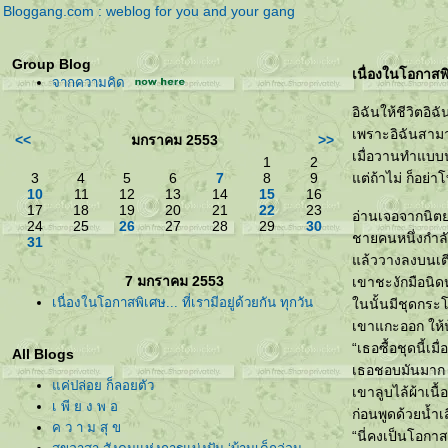
Bloggang.com : weblog for you and your gang
Group Blog
เนื่องในโอกาสพิเ
จากความคิด
อิฉันให้ชีวิตอิฉ
เพราะอิฉันสามา
<<
มกราคม 2553
>>
เมื่อวานทำแบบนั
1
2
3
4
5
6
7
8
9
ต่ถ้าไม่ ก็อย่
10
11
12
13
14
15
16
17
18
19
20
21
22
23
อ่านเจอจากนิตย
24
25
26
27
28
29
30
ชายคนหนึ่งกำลั
31
ล้ววางลงบนเตีย
7 มกราคม 2553
เขาชะงักมือนิด
เนื่องในโอกาสพิเศษ... ที่เรามีอยู่ด้วยกัน ทุกวัน
นนั้นมีชุดกระโป
เขาแกะออก ให้น้
“เธอซื้อชุดนี้เม
All Blogs
เธอชอบมันมาก แต
ค่ปล่อย ก็ลอยตัว
เขาลูบไล้ผ้าเน
เ พี ย ง พ อ
ก่อนพูดด้วยน้ำเ
ค ว า ม สุ ข
“นี่คงเป็นโอกาส