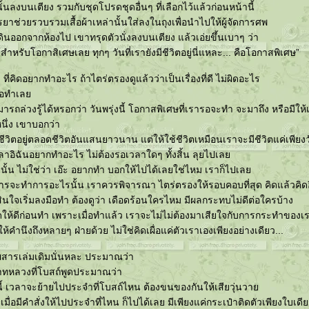
นลงบนเตียง รวมกับชุดโปรดชุดอื่นๆ ที่เลือกไว้แล้วก่อนหน้านี้
าช่วยรวบรวมเสื้อผ้าเหล่านั้นใส่ลงในถุงเพื่อนำไปให้ผู้จัดการศพ
ดินออกจากห้องไป เขาทรุดตัวนั่งลงบนเตียง แล้วเอ่ยขึ้นเบาๆ ว่า
้สำหรับโอกาสิเศษเลย ทุกๆ วันที่เรายังมีชีวิตอยู่นี่แหละ... คือโอกาสพิเศษ”
 ที่คิดอยากทำอะไร ถ้าไตร่ตรองดูแล้วว่าเป็นเรื่องที่ดี ไม่ผิดอะไร
มือทำเล
รถล่วงรู้ได้หรอกว่า วันพรุ่งนี้ โอกาสพิเศษที่เรารอจะทำ จะมาถึง หรือมีให้
หนึ่ง เขาบอกว่า
ะมีชีวิตอยู่ตลอดชีวิตอันแสนยาวนาน แต่ให้ใช้ชีวิตเหมือนเราจะมีชีวิตแค่เพียงว
ลาอิฉันอยากทำอะไร ไม่ต้องรอเวลาใดๆ ทั้งสิ้น ลุยไปเล
ั้น ไม่ใช่ว่า เอ๊ะ อยากทำ บอกให้ไปได้เลยใช่ไหม เราก็ไปเล
่ การจะทำการอะไรนั้น เราควรพิจารณา ไตร่ตรองให้รอบคอบที่สุด คิดแล้วคิดอ
สินใจเริ่มลงมือทำ ต้องดูว่า เดือดร้อนใครไหม มีผลกระทบไม่ดีต่อใครบ้าง
ิดให้ดีก่อนทำ เพราะเมื่อทำแล้ว เราจะไม่ไม่ต้องมาเสียใจกับการกระทำของเร
ห้คำนึงถึงหลายๆ ฝ่ายด้วย ไม่ใช่คิดเผื่อแค่ตัวเราเองเพียงอย่างเดียว...
ยสารเล่มเดิมนั่นหละ ประมาณว่า
าทหลวงที่โบสถ์พูดประมาณว่า
้ เวลาจะย้ายไปประจำที่โบสถ์ไหน ต้องขนของกันให้เสียวุ่นวา
เมื่อมีคำสั่งให้ไปประจำที่ไหน ก็ไปได้เลย มีเพียงแค่กระเป๋าติดตัวเพียงใบเดี