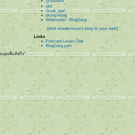
ภูกันแต้มสี
skit
Great_opal
akung-klong
Webmaster - BlogGang
[Add onedermore's blog to your web]
Links
Postcard Lovers Club
BlogGang.com
อุ่นที่แท้จริง”