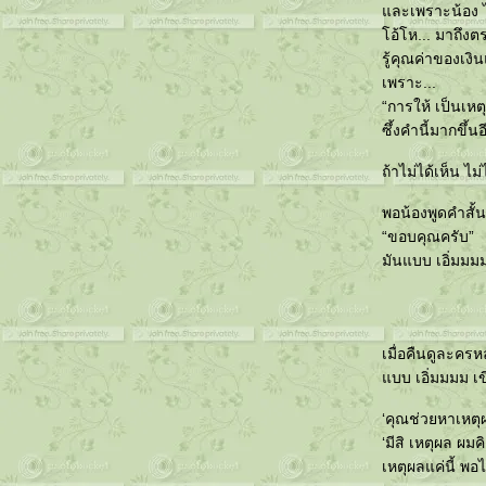
ละเพราะน้อง ไม
อ้โห... มาถึงตรง
รู้คุณค่าของเง
เพราะ...
“การให้ เป็นเหตุ
ซึ้งคำนี้มากขึ้น
ถ้าไม่ได้เห็น ไ
พอน้องพูดคำสั้นๆ
“ขอบคุณครับ”
มันแบบ เอิ่มมมม
เมื่อคืนดูละครห
บบ เอิ่มมมม เ
‘คุณช่วยหาเหตุผ
‘มีสิ เหตุผล ผ
เหตุผลแค่นี้ พอ