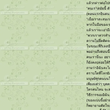
เราต้องไม่ใช่แค่คิด แต่เราต้องลงมือทำ . . คนจุด
ล้วกล่าวต่อไ
คม VS ท่านกรรมการ ป.ป.ช.
“คนเราสมัยนี้ ต
“ผู้ใหญ่ทุกคนเคยเป็นเด็กมาแล้วทั้งนั้น แต่น้อยคน
(ตอนแรกจินตนาก
นักที่จะหวนระลึกได้”
“เมื่อเราสะสมเรา
We are the world . . We are the one เพื่อที่การเดิน
หากในมือของเรา
ทาง จะเริ่มนับหนึ่งใหม่อีกครั้ง
ล้วเราจะเอามือท
To Sir With Love . . ดอกไม้ บานใหม่ อีกแล้ว
“พวกเราควรทำตั
ไม่รู้วันข้างหน้าจะเป็นอย่างไร . . แต่ขอให้โลก
ความไม่ยึดติดจ
หมุนไปพร้อมกับวันที่สวยงาม ทุกวัน
นขณะที่กิเลสมี
Joy to the world, right? . . ที่ฉันเห็น และเป็นอยู่
พออ่านถึงตอนนี้
“Your happiness makes me happy - อยากเห็นเธอ
คนเรานี่นะ อยา
มีความสุข”
ก็ยังคงปล่อยให้ก
“จงเข้มแข็งเสมอ ยิ้มรับกับทุกสิ่ง เป็นกำลังใจให้
ถามว่าอิฉันละได
เสมอ” - - - เพราะฉันยังมีเธอ - - -
"เพราะเรายังมองพระจันทร์ดวงเดียวกัน"
ตราบใดที่โลกยั
เนื่องในโอกาสพิเศษ... ที่เรามีอยู่ด้วยกัน ทุกวัน
มนุษย์ทุกคนบนโลก
ความสุข-วันสุข \\อัตตา- อนัตตา ตัวเรา ของ
เพียงแต่ว่า บุ
คร?//
ครคนไหน จะสาม
เกิดขึ้น มีอยู่ เพื่อดับไป : )
วิธีการของอิฉัน
(ของแบบนี้อย่าม
ก็พยายามตัดใจเสี