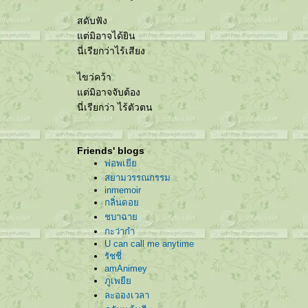
สดับฟัง
ต่มิอาจได้ยิน
นี่เรียกว่าไร้เสียง
ไขว่คว้า
ต่มิอาจจับต้อง
นี่เรียกว่า ไร้ตัวตน
Friends' blogs
พ่อพเยี
สยามวรรณกรรม
inmemoir
กลิ่นดอ
ชบาฉา
กะว่าก๋า
U can call me anytime
รัชชี่
amAnimey
ภูเพยี
ละอองเวลา