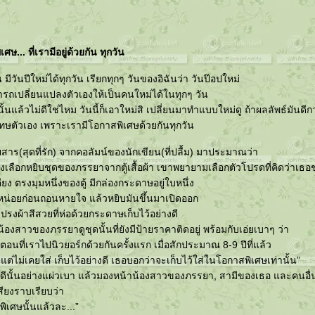
ศษ... ที่เรามีอยู่ด้วยกัน ทุกวัน
ัน มีวันปีใหม่ได้ทุกวัน เรียกทุกๆ วันของอิฉันว่า วันป๊อปใหม่
รถเปลี่ยนแปลงตัวเองให้เป็นคนใหม่ได้ในทุกๆ วัน
้นแล้วไม่ดีใช่ไหม วันนี้ก็เอาใหม่สิ เปลี่ยนมาทำแบบใหม่ดู ถ้าผลลัพธ์มันดีกว
าโทษตัวเอง เพราะเรามีโอกาสพิเศษด้วยกันทุกวัน
สาร(สุดที่รัก) จากคอลัมน์ของนักเขียน(ที่ปลื้ม) มาประมาณว่า
งเลือกหยิบชุดของภรรยาจากตู้เสื้อผ้า เขาพยายามเลือกตัวโปรดที่คิดว่าเธอช
ง ตรงมุมหนึ่งของตู้ มีกล่องกระดาษอยู่ใบหนึ่ง
หน่อยก่อนถอนหายใจ แล้วหยิบมันขึ้นมาเปิดออก
รงผ้าสีสวยที่ห่อด้วยกระดาษเก็บไว้อย่างดี
องสาวของภรรยาดูชุดนั้นที่ยังมีป้ายราคาติดอยู่ พร้อมกับเอ่ยเบาๆ ว่า
ื่อตอนที่เราไปนิวยอร์กด้วยกันครั้งแรก เมื่อสักประมาณ 8-9 ปีที่แล้ว
่ไม่เคยใส่ เก็บไว้อย่างดี เธอบอกว่าจะเก็บไว้ใส่ในโอกาสพิเศษเท่านั้น”
ื้อดีนั้นอย่างแผ่วเบา แล้วมองหน้าน้องสาวของภรรยา, สามีของเธอ และคนอื่
สียงราบเรียบว่า
พิเศษนั้นแล้วละ...”