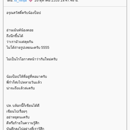
ดย:
is_ninja
26 ตุลาคม 2553 19:47:48 น.
อรุณสวัสดิ์ครับน้องป็อป
อ่านเม้นท์น้องดอ
ถึงนึกขึ้นได้
ว่าเรามัวแต่คุยกัน
ไมไ่ด้ถ่ายรูปเลยนะครับ 5555
ไม่เป็นไรโอกาสหน้าว่ากันใหม่ครับ
น้องป็อปให้ที่อยู่ที่หอมาครับ
พี่ก๋าก็ส่งไปหลายวันแล้ว
น่าจะถึงแล้วล่ะครับ
ปล. บล้อกนี้ก็เขียนได้ดี
เขียนไปเรื่อยๆ
อย่าหยุดนะครับ
ดีหรือร้ายในความรู้สึก
บันทึกลงไปอย่างที่เรารู้สึก