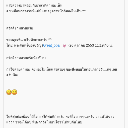
สงสว่างมาพร้อมกับเวลาที่ตามองเห็น
คงเหมือนกลางวันที่แม้มีแสงอยู่ตรงหน้าก็มองไม่เห็น ^^
สวัสดียามสายครับ
ขอบคุณที่แวะไปทักทายครับ ^^
ดย: พระจันทร์ของขวัญ (
Great_opal
) 26 ตุลาคม 2553 11:19:40 น.
สวัสดียามสายครับน้องป๊อบ
ถ้าใช้สายตามอง คงมองไม่เห็นแสงสวยๆ ของหิ่งห้อยในตอนกลางวันแน่ๆ เล
ครับน้อง
นที่สุดน้องป๊อบก็มีโอกาสได้พบพี่ก๋าแล้ว คงดีใจมากๆ นะครับ ว่าแต่ได้ข่าว
ว่วๆ ว่าจะได้พบ พี่ปะการัง ไม่แน่ใจว่าได้พบกันไหม