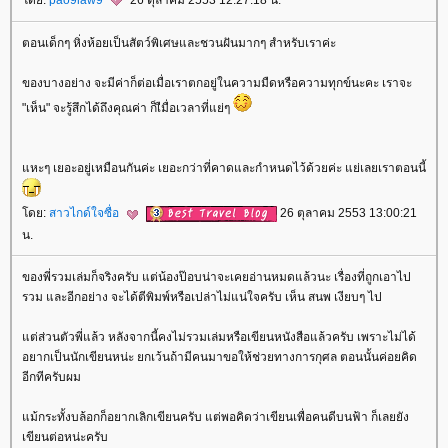
ดย:
pao9law9
26 ตุลาคม 2553 12:27:18 น.
ตอนเด็กๆ หิ่งห้อยเป็นสัตว์พิเศษและชวนฝันมากๆ สำหรับเราค่ะ
ของบางอย่าง จะมีค่าก็ต่อเมื่อเราตกอยู่ในความมืดหรือความทุกข์นะคะ เราจะ
"เห็น" จะรู้สึกได้ถึงคุณค่า ก็เืมื่อเวลาที่แย่ๆ
หะๆ เยอะอยู่เหมือนกันค่ะ เยอะกว่าที่คาดและกำหนดไว้ด้วยค่ะ แย่เลยเราตอนนี้
ดย:
สาวไกด์ใจซื่อ
26 ตุลาคม 2553 13:00:21
น.
ของพี่รวมเล่มก็จริงครับ แต่น้องป๊อบน่าจะเคยอ่านหมดแล้วนะ เรื่องที่ถูกเอาไป
รวม และอีกอย่าง จะได้ตีพิมพ์หรือเปล่าไม่แน่ใจครับ เห็น สนพ เงียบๆ ไป
ต่ส่วนตัวพี่แล้ว หลังจากนี้คงไม่รวมเล่มหรือเขียนหนังสือแล้วครับ เพราะไม่ได้
อยากเป็นนักเขียนหน่ะ ยกเว้นถ้ามีคนมาขอให้ช่วยทางการกุศล ตอนนั้นค่อยคิด
อีกทีครับผม
ม้กระทั้งบล้อกก็อยากเลิกเขียนครับ แต่พอคิดว่าเขียนเพื่อคนดีบนฟ้า ก็เลยยัง
เขียนต่อหน่ะครับ