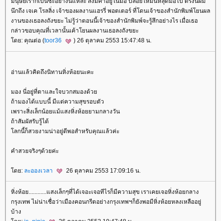
มนุษย์เราก็เป็นซะอย่างนี้แหละ สิ่งมีค่าอยู่ในมือ ปล่อยให้มันหลุดมือไป ตรงนี้ผม
นึกถึง เจเค โรลลิ่ง เจ้าของผลงานแฮรรี่ พอตเตอร์ ที่โดนเจ้าของสำนักพิมพ์โยนผล
งานของเธอลงถังขยะ ไม่รู้ว่าตอนนี้เจ้าของสำนักพิมพ์จะรู้สึกอย่างไร เมื่อเธอ
กล่าวขอบคุณที่เวลานั้นเค้าโยนผลงานเธอลงถังขยะ
ดย: คุณต่อ (
toor36
) 26 ตุลาคม 2553 15:47:48 น.
อ่านแล้วคิดถึงนิทานหิ่งห้อยนะคะ
มอง นี่อยู่ที่ตาและใจบวกสมองด้ว
ถ้ามองได้แบบนี้ มีแต่ความสุขรอบตัว
เพราะสิ่งเล็กน้อยแม้แสงหิ่งห้อยยามกลางวัน
ถ้าสัมผัสรับรู้ได้
ลกนี้ก็สวยงามน่าอยู่ดีพอสำหรับคุณแล้วค่ะ
คำสวยจริงๆด้วยค่ะ
ดย:
ละอองเวลา
26 ตุลาคม 2553 17:09:16 น.
หิ่งห้อย............แสงเล็กๆที่ได้เจอะเจอทีไรก็มีความสุข เราเคยเจอหิ่งห้อยกลาง
กรุงเทพ ไม่น่าเชื่อว่าเมืองคอนกรีตอย่างกรุงเทพฯก็ยังพอมีหิ่งห้อยหลงเหลืออยู่
บ้าง