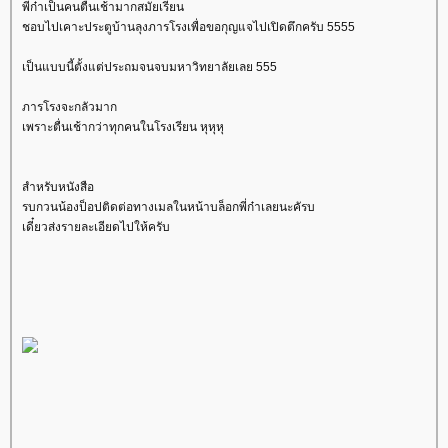
พี่ก๋าเป็นคนตื่นเช้ามากสมัยเรียน
ชอบไปเคาะประตูบ้านลุงภารโรงเพื่อขอกุญแจไปเปิดตึกครับ 5555
เป็นแบบนี้ตั้งแต่ประถมจนจบมหาวิทยาลัยเลย 555
ภารโรงจะกลัวมาก
เพราะตื่นเช้ากว่าทุกคนในโรงเรียน หุหุหุ
สำหรับหนังสือ
รบกวนน้องป็อปติดต่อทางเมลในหน้าบล็อกพี่ก๋าเลยนะคัรบ
เดี๋ยวส่งรายละเอียดไปให้ครับ