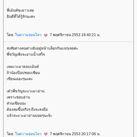
พี่เม้นท์ซะยาวเล
ินดีที่ได้รู้จักนะคะ
ดย:
นความอ่อนไหว
7 พฤศจิกายน 2553 19:40:21 น.
สงสัยต่างคนต่างยังอยู่หน้าบล็อกกันแน่ๆเลยค่ะ
พี่ขวัญเพิ่งจะอาบน้ำเสร็จ
เลยแวะมาตอบเม้นท์
ถ้าน้องป๊อปชอบเชียน
เขียนเยอะๆนะคะ
เด๋วพี่ขวัญจะแวะมาอ่าน
เพราะชอบอ่าน
ส่วนเขียนน่ะ
ต้องลมขึ้นจริงๆ ถึงจะลงมือ
ล้วจะแวะมาอ่านบ่อยๆนะจ้ะ
ดย:
นความอ่อนไหว
7 พฤศจิกายน 2553 20:17:06 น.