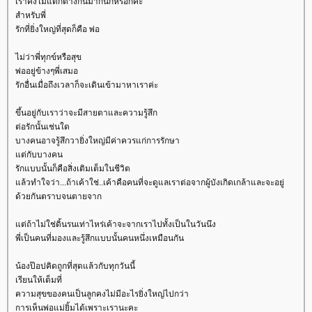
เราคงไม่แตกต่างกันมากนักหรอกค่ะ
สำหรับพี่
รักที่ยิ่งใหญ่ที่สุดก็คือ พ่อ
ไม่ว่าพี่ทุกข์หรือสุข
พ่ออยู่ข้างๆพี่เสมอ
รักอื่นเมื่อถึงเวลาก็จะเดินเข้ามาหาเราค่ะ
ขึ้นอยู่กับเราว่าจะมีสายตาและความรู้สึก
ต่อรักนั้นเช่นใด
บางคนอาจรู้สึกวายิ่งใหญ่มีค่าควรแก่การรักษา
ต่กับบางคน
รักแบบนั้นก็คือสิ่งเติมเต็มในชีวิต
ล้วทำใจว่า...ถ้าเค้าใช่..เค้าคือคนที่จะดูแลเราต่อจากผู้บังเกิดเกล้าและจะอยู่
ด้วยกันตราบจนตายจาก
ต่ถ้าไม่ใช่ดิ้นรนเท่าไหร่เค้าจะจากเราไปทั้งเป็นในวันนึง
พี่เป็นคนที่มองและรู้สึกแบบนั้นคนหนึ่งเหมือนกัน
น้องป๊อปคิดถูกที่สุดแล้วกับทุกวันนี้
เรียนให้เต็มที่
ความสุขของคนเป็นลูกคงไม่มีอะไรยิ่งใหญ่ไปกว่า
การเห็นพ่อแม่ยิ้มได้เพราะเรานะคะ