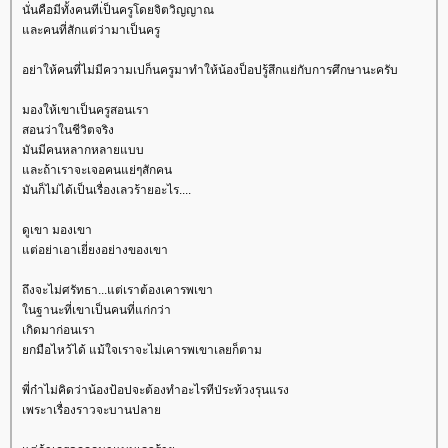
นั่นคือมีทั้งคนทีเ่ป็นครูโดยจิตวิญญาณ
ละคนที่สักแต่ว่ามาเป็นครู
อย่าให้คนที่ไม่มีความเปก็นครูมาทำให้น้องป็อปรู้สึกแย่กับการศึกษานะครับ
มองให้เขาเป็นครูสอนเรา
สอนว่าในชีวิตจริง
มันมีคนหลากหลายแบบ
ละถ้าเราจะเจอคนแย่ๆสักคน
มันก็ไม่ได้เป็นเรื่องเลวร้ายอะไร....
ดูเขา มองเขา
ต่อย่าเอาเยี่ยงอย่างของเขา
ถึงจะไม่ศรัทธา...แต่เราต้องเคารพเขา
นฐานะที่เขาเป็นคนที่แก่กว่า
เกิดมาก่อนเรา
กมือไหว้ได้ แม้ใจเราจะไม่เคารพเขาเลยก็ตาม
พี่ก๋าไม่คิดว่าน้องป้อปจะต้องทำอะไรทีป่ระท้วงรุนแรง
เพระาเรื่องราวจะบานปลา