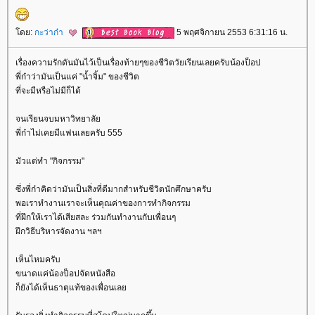
ดย:
กะว่าก๋า
5 พฤศจิกายน 2553 6:31:16 น.
เรื่องความรักดันมันไว้เป็นเรื่องท้ายๆของชีวิตวัยเรียนเลยครับน้องป็อป
พี่ก๋าว่ามันเป็นแค่ "น้ำจิ้ม" ของชีวิต
ที่จะมีหรือไม่มีก็ได้
จนเรียนจบมหาวิทยาลั
พี่ก๋าไม่เคยมีแฟนเลยครับ 555
มัวแต่ทำ "กิจกรรม"
ซึ่งพี่ก๋าคิดว่ามันเป็นสิ่งที่ดีมากสำหรับชีวิตนักศึกษาครับ
พอเราทำงานเราจะเห็นคุณค่าของการทำกิจกรรม
ที่ฝึกให้เราได้เสียสละ ร่วมกันทำงานกับเพื่อนๆ
ฝึกวิธีบริหารจัดงาน ฯลฯ
เห็นไหมครับ
ขนาดแค่น้องป็อปจัดหนังสือ
ก็ยังได้เห็นธาตุแท้ของเพื่อนเล