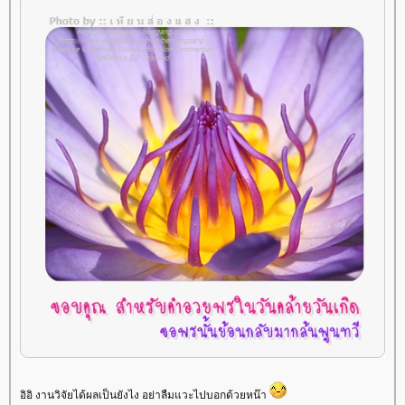
อิอิ งานวิจัยได้ผลเป็นยังไง อย่าลืมแวะไปบอกด้วยหน๊า