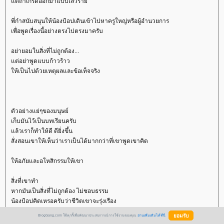
ต่ถ้าเกรดออกมาแบบเลวร้า
พี่ก๋าสนับสนุนให้น้องป้อปเดินเข้าไปหาครูใหญ่หรือผู้อำนวยการ
เพื่อพูดเรื่องนี้อย่างตรงไปตรงมาครับ
อย่ายอมในสิ่งที่ไม่ถูกต้อง...
ต่อย่าพูดแบบก้าวร้าว
ห้เป็นไปด้วยเหตุผลและข้อเท็จจริง
ตัวอย่างแย่ๆของมนุษย์
เก็บมันไว้เป็นบทเรียนครับ
ล้วเราก็ทำให้ดี ดียิ่งขึ้น
สั่งสอนเขาให้เห็นว่าเราเป็นได้มากกว่าที่เขาพูดเขาคิด
ห้อภัยและอโหสิกรรมให้เขา
สิ่งที่เขาทำ
หากมันเป็นสิ่งที่ไม่ถูกต้อง ไม่ชอบธรรม
น้องป้อปคิดเหรอครับว่าชีวิตเขาจะรุ่งเรือง
BlogGang.com ใช้คุกกี้เพื่อพัฒนาประสบการณ์การใช้งานของคุณ
อ่านเพิ่มเติมได้ที่นี่
ดังนั้นขอให้ตั้งใจเรียน ขอให้เอาผลการเรียนพิพากษาเขา