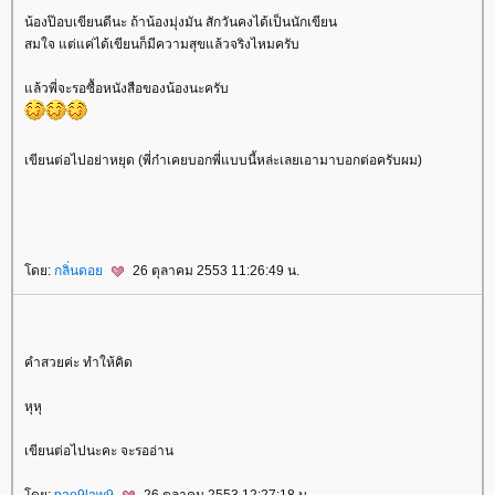
น้องป๊อบเขียนดีนะ ถ้าน้องมุ่งมัน สักวันคงได้เป็นนักเขียน
สมใจ แต่แค่ได้เขียนก็มีความสุขแล้วจริงไหมครับ
ล้วพี่จะรอซื้อหนังสือของน้องนะครับ
เขียนต่อไปอย่าหยุด (พี่ก๋าเคยบอกพี่แบบนี้หล่ะเลยเอามาบอกต่อครับผม)
ดย:
กลิ่นดอ
26 ตุลาคม 2553 11:26:49 น.
คำสวยค่ะ ทำให้คิด
หุหุ
เขียนต่อไปนะคะ จะรออ่าน