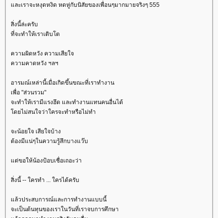
ละเราจะหงุดหงิด หดหู่กับนิสัยของเพื่อนๆมากมายจริงๆ 555
สิ่งนี้ล่ะครับ
ที่จะทำให้เราเติบโต
ความผิดหวัง ความเสียใจ
ความคาดหวัง ฯลฯ
อารมณ์เหล่านี้เมื่อเกิดขึ้นขณะที่เราทำงาน
เพื่อ "ส่วนรวม"
จะทำให้เรามีแรงฮึด และทำงานแทนคนอื่นได้
ดยไม่สนใจว่าใครจะทำหรือไม่ทำ
จะน้อยใจ เสียใจบ้าง
ต้องมีแน่ๆในความรู้สึกบางแว๊บ
ต่ขอให้น้องป้อบเชื่อเถอะว่า
สิ่งนี้ -- ใครทำ ... ใครได้ครับ
ล้วประสบการณ์และการทำงานแบบนี้
จะเป็นต้นทุนของเราในวันที่เราจบการศึกษา