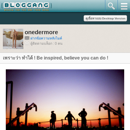
onedermore
ฝากข้อความหลังไมค์
ผู้ติดตามบล็อก : 0 คน
เพราะว่า ทำได้ ! Be inspired, believe you can do !