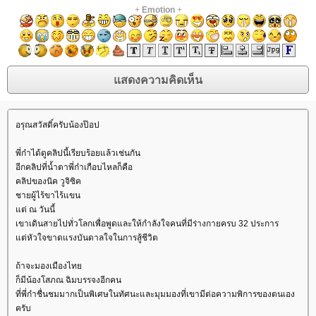
+
Emotion
+
อรุณสวัสดิ์ครับน้องป๊อป
พี่ก๋าได้ดูคลิปนี้เรียบร้อยแล้วเช่นกัน
อีกคลิปที่น้ำตาพี่ก๋าเกือบไหลก็คือ
คลิปของนิค วูจิซิค
ชายผู้ไร้ขาไร้แขน
ต่ ณ วันนี้
เขาเดินสายไปทั่วโลกเพื่อพูดและให้กำลังใจคนที่มีร่างกายครบ 32 ประการ
ต่หัวใจขาดแรงบันดาลใจในการสู้ชีวิต
ถ้าจะมองเมืองไท
ก็มีน้องโสภณ ฉิมบรรจงอีกคน
ที่พี่ก๋าชื่นชมมากเป็นพิเศษในทัศนะและมุมมองที่เขามีต่อความพิการของตนเอง
ครับ