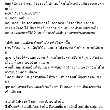
ก่อนที่ฉันจะเริ่มชมเรื่องราวนี้ ฉันเองก็คิดในใจเหมือนกันว่าจะแปลก
อะไร
พ่อแก่ กับลูกแก่ แข่งกีฬา
ฉันคิดอย่างนั้น !
ต่นั่นกลับเป็นความผิดพลาดในการตัดสินใจครั้งใหญ่ของฉัน
เพราะเมื่อฉันได้เห็นว่าพ่อวัยกว่า 90 ท่านนั้น ว่าท่านเป็นอย่างไร
ละตลอดเวลาที่ได้รับชม น้ำตาก็ไหลลื่นผ่านตาอย่างมากมา
ไม่เพียงแต่คุณพ่อจะป่วยเป็นโรคหัวใจเท่านั้น
ท่านยังไม่สามารถเดินได้ด้วยตนเอง ไม่สามารถบังคับร่างกายได้มาก
นัก
ลูกชายต้องให้พ่อนอนอย่างทุลักทุเลในเรือพลาสติก แล้วพายเรือข้าม
เมื่อน้ำในการแข่งขันด่านแรก
จากนั้นต้องพาพ่อขั้นนั่งบนเบาะพิเศษบนรถจักรยาน แล้วพาปั่นไปใน
การแข่งขันด่านที่สอง
นด่านที่สามนั้น ลูกชายต้องใช้รถเข็นที่ปลอดภัยให้คุณพ่อของเขา
นั่ง
ผูกรถเข็นด้วยเชือก และเกี่ยวคล้องกับตัวของเขา ก่อนที่จะพาพ่อวิ่ง
เข้าเส้นชั
ฉันไม่ได้ประทับใจแค่การแข่งขันเท่านั้น
สิ่งที่ประทับใจเหนือไปกว่านั้น คือรอยยิ้ม และมือที่โบกไปมาอยู่เสมอ