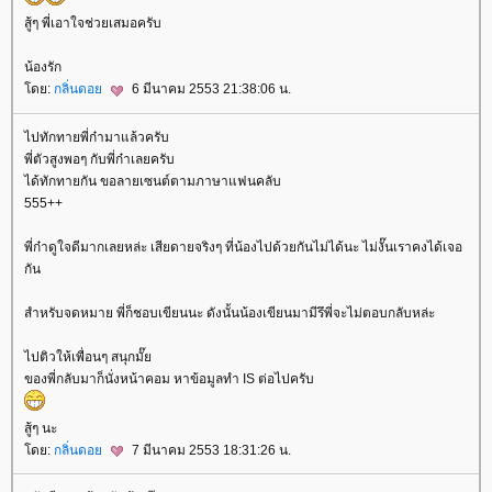
สู้ๆ พี่เอาใจช่วยเสมอครับ
น้องรัก
ดย:
กลิ่นดอ
6 มีนาคม 2553 21:38:06 น.
ไปทักทายพี่ก๋ามาแล้วครับ
พี่ตัวสูงพอๆ กับพี่ก๋าเลยครับ
ได้ทักทายกัน ขอลายเซนต์ตามภาษาแฟนคลับ
555++
พี่ก๋าดูใจดีมากเลยหล่ะ เสียดายจริงๆ ที่น้องไปด้วยกันไม่ได้นะ ไม่งั๊นเราคงได้เจอ
กัน
สำหรับจดหมาย พี่ก็ชอบเขียนนะ ดังนั้นน้องเขียนมามีรึพี่จะไม่ตอบกลับหล่ะ
ไปติวให้เพื่อนๆ สนุกมั๊
ของพี่กลับมาก็นั่งหน้าคอม หาข้อมูลทำ IS ต่อไปครับ
สู้ๆ นะ
ดย:
กลิ่นดอ
7 มีนาคม 2553 18:31:26 น.