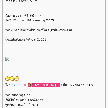
สวัสดียามเช้าครับน้องป๊อป
น้องดอยบอกว่าพี่ก๋าใจดีมากๆ
ดีครับ ที่ไม่บอกว่าพี่ก๋าอวบมากๆ 55555
พี่ก๋าพยายามมองหาพี่ชายน้องป๊อปอยู่เหมือนกันนะครับ
มาแต่ไม่เปิดเผยตัวรึเปล่าน้อ อิอิอิ
ดย:
กะว่าก๋า
8 มีนาคม 2553 7:59:41 น.
พี่ก๋าเสียดายอยู่อย่าง
ก็คือไมไ่ด้ทักทายใครดีดีเลยครับ
พูดทักทายกันแป๊บเดียวเอง...