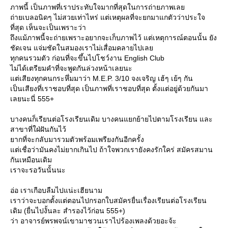
ภาพนี้ เป็นภาพที่เราประทับใจมากที่สุดในการถ่ายภาพเล
ถ่ายเบลอนิดๆ ไม่สวยเท่าไหร่ แต่เหตุผลที่จะยกมาแกตัวว่าประใจ
ที่สุด เห็นจะเป็นเพราะว่า
ถึงแม้ภาพนี้จะถ่ายเพราะอยากจะเก็บภาพไว้ แต่เหตุการณ์ตอนนั้น ยัง
ชัดเจน แจ่มชัดในสมองเราไม่เสื่อมคลายไปเล
ทุกคนรวมตัว ก่อนที่จะขึ้นไปโชว์งาน English Club
ไม่ได้เตรียมคำที่จะพูดกันล่วงหน้าเลยนะ
ต่เสียงทุกคนกระหึ่มมาว่า M.E.P. 3/10 จงเจริญ เฮ้ๆ เย้ๆ กัน
เป็นเสียงที่เราชอบที่สุด เป็นภาพที่เราชอบที่สุด ตั้งแต่อยู่ด้วยกันมา
เลยนะนี่ 555+
บางคนก็เรียนต่อโรงเรียนเดิม บางคนแยกย้ายไปตามโรงเรียน และ
สาขาที่ใฝ่ฝันกันไว้
ากที่จะกลับมารวมตัวพร้อมเพรียงกันอีกครั้ง
ต่เชื่อว่ามันคงไม่ยากเกินไป ถ้าใจพวกเรายังคงรักใคร่ สมัครสมาน
กันเหมือนเดิม
เราจะรอวันนั้นนะ
อ่อ เราเกือบลืมไปแน่ะเฮียนาม
เราว่าจะบอกตั้งแต่ตอนไปกรอกใบสมัครยื่นเรื่องเรียนต่อโรงเรียน
เดิม (ยื่นไปงั้นละ สำรองไว้ก่อน 555+)
ว่า อาจารย์พรพจน์เขามาชวนเราไปร้องเพลงด้วยอะจ้ะ