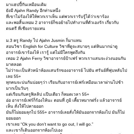
มาแฮปปี้กันเหมือนเดิม
ังมี Ajahn Randy อีกท่านหนึ่ง
ที่เขาไม่ร้องไห้ให้พวกเราเห็น แต่พวกเรารับรู้ได้ว่าเขาร้อง
ละพอสิ้นเทอม 2 อาจารย์ก็ขอย้ายไปทำงานที่ตัวเองรัก เกี่ยวกับ
ดนตรี ที่เชียงรายแทน
ม.3 ครู Randy ไป Ajahn Jusmin ก็มาแทน
สอนวิชา English for Culture วิชาที่ดูจะสบายๆ แต่หินมากน่าดู
อาจารย์เขาร้องไห้ เรารู้ แต่ไม่มีใครพูดถึงกัน
เทอม 2 Ajahn Ferry วิชาอาจารย์ป้าเฟร์ พวกเราแสนจะง่วงนอนกัน
มาตลอด
ไม่ว่าจะเป็นหัวหน้าห้องแสนรักของอาจารย์ ไปยัน ศรันย์ที่ฟุบหลับไป
เลย 55+
ทุกคนจะบ่นกันบ่อยๆว่า เรียนกับอาจารย์เฟร์เหมือนเวลาผ่านไปช้า
มากเป็นวันๆ
ต่เรียนกับครูฟิลลิป แป๊บเดียว ก็หมดเวลา 55+
อ่อ อาจารย์เฟร์ก็ร้องไห้นะ ตอนที่ ภูมิ เคี้ยวหมากฝรั่ง แล้วอาจารย์
เห็น สั่งให้ไปคายออก
มันก็ไม่ยอมลุกไป 555+ อาจารย์เลยสั่งให้มันออกจากห้องไป มันก็ไม่
อมออก
เขาเลย “Ok you don’t want to go out, I will go.”
ละเขาก็เดินออกจากห้องไปเอง