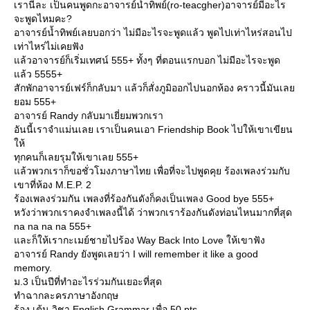
เรานี่ละ เป็นคนพูดกะอาจารย์น้ำทิพย์(ro-teacgher)อาจารย์มีอะไร
จะพูดไหมคะ?
อาจารย์น้ำทิพย์เลยบอกว่า ไม่มีอะไรจะพูดแล้ว พูดไปเท่าไหร่สอนไป
เท่าไหร่ไม่เคยฟัง
ล้วอาจารย์ก็เริ่มเทศน์ 555+ ทั้งๆ ที่ตอนแรกบอก ไม่มีอะไรจะพูด
ล้ว 5555+
สักพักอาจารย์เฟร์ก็กลับมา แล้วก็สั่งภูมิออกไปนอกห้อง คราวนี้มันเล
อม 555+
อาจารย์ Randy กลับมาเยี่ยมพวกเรา
อันนี้เราจำแม่นเลย เราเป็นคนเอา Friendship Book ไปให้เขาเขียน
ห้
ทุกคนก็เลยรุมให้เขาเลย 555+
ล้วพวกเราก็ขอชั่วโมงภาษาไทย เพื่อที่จะไปพูดคุย ร้องเพลงร่วมกับ
เขาที่ห้อง M.E.P. 2
ร้องเพลงร่วมกัน เพลงที่ร้องกันดังก็คงเป็นเพลง Good bye 555+
หวังว่าพวกเราคงจำเพลงนี้ได้ ว่าพวกเราร้องกันดังท่อนไหนมากที่สุด
na na na na 555+
ละก็ให้เรากะเมย์ชายไปร้อง Way Back Into Love ให้เขาฟัง
อาจารย์ Randy ยังพูดเลยว่า I will remember it like a good
memory.
ม.3 เป็นปีที่ทำอะไรร่วมกันเยอะที่สุด
ทำฉากละครภาษาอังกฤษ
ร้อง เต้น วิชา English Grammar เพื่อ 50 pts.