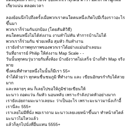
เกี่ยวแน่น ตลอดเวลา
ลองย้อนนึกไปถึงครั้งเมื่อพวกเราคนใดคนหนึ่งเกิดไปมีเรื่องราวอะไร
ขึ้นมา
พวกเราก็ร่วมกันปกป้อง (โดยสันติวิธี)
คนใดคนหนึ่งไม่ได้ส่งงาน งานทำไม่ทัน ทำการบ้านไม่ได้
พวกเราก็ร่วมกัน ช่วยเหลือ สุมหัว กันทำงาน
เรายังจำภาพทุกภาพของพวกเราได้อย่างแม่นยำเลยนะ
วันที่อาจารย์ Philip ให้ส่งงาน Map Scale - -
วันนั้นทุกคนวุ่นวายกันทั้งห้อง บ้างยังวาดไม่เสร็จ บ้างก็ทำ Map จริง
หา
ซึ่งคนที่ทำหายหนึ่งในนั้นก็มีเรา 55+
จำได้ด้วยว่า ทุกคนชื่นชมภูมิ ที่ทำงาน และ เขียนอักษรกำกับได้สว
มาก
ละหลายๆ คน ก็เลยไปขอให้ภูมิช่วยเขียนให้
มะนาว ถอดแว่น ก้มหัว นอนหลับ เพราะกำลังปวดหัวอย่างมาก
เรายังเอ่ยถามมะนาวเลยนะ ว่าเป็นอะไร เพราะมะนาวมานั่งเก้าอี้
เรานี่ละ 555+
เราเลยไม่มีที่นั่ง พอเราถาม มะนาวเลยเงยหน้าขึ้นมา ทำหน้าสไตล์
มะนาวไม่ไหวแล้ว
ล้วก็ลุกไปนั่งที่อื่นแทน 5555+