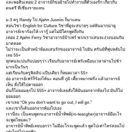
ละพอสิ้นเทอม 2 อาจารย์ก็ขอย้ายไปทำงานที่ตัวเองรัก เกี่ยวกับ
ดนตรี ที่เชียงรายแทน
ม.3 ครู Randy ไป Ajahn Jusmin ก็มาแทน
สอนวิชา English for Culture วิชาที่ดูจะสบายๆ แต่หินมากน่าดู
อาจารย์เขาร้องไห้ เรารู้ แต่ไม่มีใครพูดถึงกัน
เทอม 2 Ajahn Ferry วิชาอาจารย์ป้าเฟร์ พวกเราแสนจะง่วงนอนกัน
มาตลอด
ไม่ว่าจะเป็นหัวหน้าห้องแสนรักของอาจารย์ ไปยัน ศรันย์ที่ฟุบหลับไป
เลย 55+
ทุกคนจะบ่นกันบ่อยๆว่า เรียนกับอาจารย์เฟร์เหมือนเวลาผ่านไปช้า
มากเป็นวันๆ
ต่เรียนกับครูฟิลลิป แป๊บเดียว ก็หมดเวลา 55+
อ่อ อาจารย์เฟร์ก็ร้องไห้นะ ตอนที่ ภูมิ เคี้ยวหมากฝรั่ง แล้วอาจารย์
เห็น สั่งให้ไปคายออก
มันก็ไม่ยอมลุกไป 555+ อาจารย์เลยสั่งให้มันออกจากห้องไป มันก็ไม่
อมออก
เขาเลย “Ok you don’t want to go out, I will go.”
ละเขาก็เดินออกจากห้องไปเอง
เรานี่ละ เป็นคนพูดกะอาจารย์น้ำทิพย์(ro-teacgher)อาจารย์มีอะไร
จะพูดไหมคะ?
อาจารย์น้ำทิพย์เลยบอกว่า ไม่มีอะไรจะพูดแล้ว พูดไปเท่าไหร่สอนไป
เท่าไหร่ไม่เคยฟัง