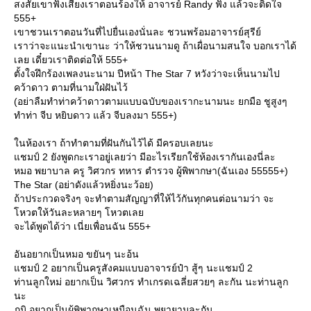
สงสัยเขาฟังเสียงเราตอนร้องให้ อาจารย์ Randy ฟัง แล้วจะติดใจ
555+
เขาชวนเราตอนวันที่ไปยื่นเองนั่นละ ชวนพร้อมอาจารย์สุรีย์
เราว่าจะแนะนำเขานะ ว่าให้ชวนนามดู ถ้าเผื่อนามสนใจ บอกเราได้
เลย เดี๋ยวเราติดต่อให้ 555+
ตั้งใจฝึกร้องเพลงนะนาม ปีหน้า The Star 7 หวังว่าจะเห็นนามไป
คว้าดาว ตามที่นามใฝ่ฝันไว้
(อย่าลืมทำท่าคว้าดาวตามแบบฉบับของเรากะนามนะ ยกมือ ชูสูงๆ
ทำท่า จีบ หยิบดาว แล้ว จีบลงมา 555+)
นห้องเรา ถ้าทำตามที่ฝันกันไว้ได้ มีครอบเลยนะ
ชมป์ 2 ยังพูดกะเราอยู่เลยว่า มีอะไรเรียกใช้ห้องเรากันเองนี่ละ
หมอ พยาบาล ครู วิศวกร ทหาร ตำรวจ ผู้พิพากษา(ฉันเอง 55555+)
The Star (อย่าดังแล้วหยิ่งนะว้อย)
ถ้าประกวดจริงๆ จะทำตามสัญญาที่ให้ไว้กันทุกคนต่อนามว่า จะ
หวตให้วันละหลายๆ โหวตเล
จะได้พูดได้ว่า เนี่ยเพื่อนฉัน 555+
อันอยากเป็นหมอ ขยันๆ นะอ้น
ชมป์ 2 อยากเป็นครูสังคมแบบอาจารย์ป๋า สู้ๆ นะแชมป์ 2
ท่านลูกใหม่ อยากเป็น วิศวกร ทำเกรดเฉลี่ยสวยๆ ละกัน นะท่านลูก
นะ
ภูมิ อยากเป็นผู้พิพากษาเหมือนฉัน พยายามละกัน