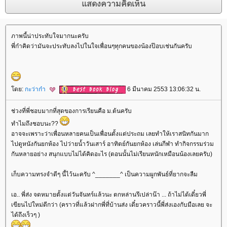
ภาพนี้น่าประทับใจมากนะครับ
พี่ก๋าคิดว่ามันจะประทับลงไปในใจเพื่อนๆทุกคนของน้องป๊อบเช่นกันครับ
ดย:
กะว่าก๋า
6 มีนาคม 2553 13:06:32 น.
ช่วงที่พี่ชอบมากที่สุดของการเรียนคือ ม.ต้นครับ
ทำไมถึงชอบนะ??
อาจจะเพราะว่าเพื่อนหลายคนเป็นเพื่อนตั้งแต่ประถม เลยทำให้เราสนิทกันมาก
ไปดูหนังกันยกห้อง ไปว่ายน้ำวันเสาร์ อาทิตย์กันยกห้อง เล่นกีฬา ทำกิจกรรมร่วม
กันหลายอย่าง สนุกแบบไม่ได้คิดอะไร (ตอนนั้นไม่เรียนหนักเหมือนน้องเลยครับ)
เก็บความทรงจำดีๆ นี้ไว้นะครับ ^_______^ เป็นความผูกพันธ์ที่ยากจะลืม
เอ.. พี่ส่ง จดหมายตั้งแต่วันจันทร์แล้วนะ ตกหล่านรึเปล่าน๊า ... ถ้าไม่ได้เดี๋ยวพี่
เขียนไปใหม่ดีกว่า (คราวที่แล้วฝากพี่ที่บ้านส่ง เดี๋ยวคราวนี้พี่ส่งเองกับมือเลย จะ
ได้ถึงเร็วๆ )