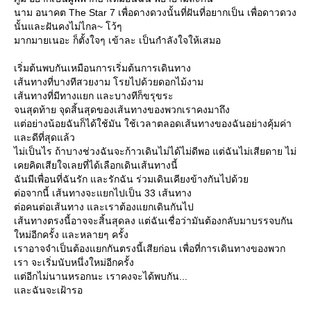
นาม อนาคต The Star 7 เพื่อดางดวงนั้นที่ฝันที่อยากเป็น เพื่อดาวดวง
นั้นและฝันคงไม่ไกล~ โว้ๆ
มากมายเนอะ ก็ตั้งใจๆ เข้าละ เป็นกำลังใจให้เสมอ
เริ่มต้นพบกันเหมือนการเริ่มต้นการเดินทาง
เส้นทางที่บางทีสวยงาม โรยไปด้วยดอกไม้งาม
เส้นทางที่มีทางแยก และบางทีก็ขรุขระ
จนสุดท้าย จุดสิ้นสุดของเส้นทางของพวกเราคงมาถึง
ต่อย่างน้อยฉันก็ได้ใช้มัน ใช้เวลาตลอดเส้นทางของฉันอย่างคุ้มค่า
ละดีที่สุดแล้ว
ไม่เป็นไร ถ้าบางช่วงฉันจะก้าวเดินไม่ได้ไม่ดีพอ แต่ฉันไม่เสียดาย ไม่
เคยคิดเสียใจเลยที่ได้เลือกเดินเส้นทางนี้
ฉันมีเพื่อนที่ฉันรัก และรักฉัน ร่วมเดินเคียงข้างกันไปด้ว
ต่อจากนี้ เส้นทางจะแยกไปเป็น 33 เส้นทาง
ต่อคนต่อเส้นทาง และเราต้องแยกเดินกันไป
เส้นทางตรงนี้อาจจะสิ้นสุดลง แต่ฉันเชื่อว่ามันต้องกลับมาบรรจบกัน
หม่อีกครั้ง และหลายๆ ครั้ง
เราอาจจำเป็นต้องแยกกันตรงนี้เสียก่อน เพื่อที่การเดินทางของพวก
เรา จะเริ่มนับหนึ่งใหม่อีกครั้ง
ต่อีกไม่นานหรอกนะ เราคงจะได้พบกัน...
ละฉันจะเฝ้ารอ