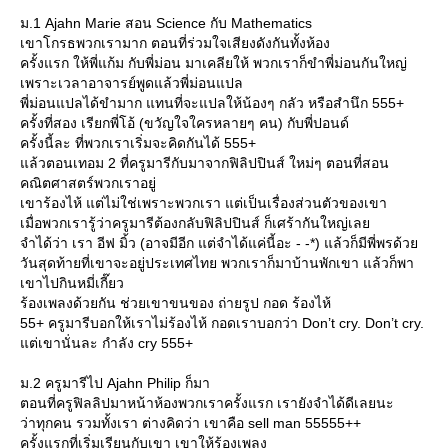
ม.1 Ajahn Marie สอน Science กับ Mathematics
เขาโกรธพวกเรามาก ตอนที่ร่วมใจเสียงดังกันทั้งห้อง
ครั้งแรก ให้พี่แก้ม กับพี่ม่อน มาเคลียให้ พวกเราก็ขำพี่ม่อนกันใหญ่
เพราะเวลาอาจารย์พูดแล้วพี่ม่อนแปล
พี่ม่อนแปลได้ขำมาก แทนที่จะแปลให้น้องๆ กลัว หรือสำนึก 555+
ครั้งที่สอง เรียกพี่โอ้ (ขวัญใจใครหลายๆ คน) กับพี่ปอนด์
ครั้งนี้ละ ที่พวกเราเริ่มจะคิดกันได้ 555+
ล้วตอนเทอม 2 ที่ครูมารีกับมาจากฟิลิปปินส์ ใหม่ๆ ตอนที่สอน
คณิตศาสตร์พวกเราอยู่
เขาร้องไห้ แต่ไม่ใช่เพราะพวกเรา แต่เป็นเรื่องส่วนตัวของเขา
เมื่อพวกเรารู้ว่าครูมารีต้องกลับฟิลิปปินส์ ก็เศร้ากันใหญ่เล
จำได้ว่า เรา อีฟ มิ้ว (อาจมีอีก แต่จำได้แค่นี้อะ - -*) แล้วก็มีพี่พรด้ว
วันสุดท้ายที่เขาจะอยู่ประเทศไทย พวกเราก็มาบ้านพักเขา แล้วก็พา
เขาไปกินหมี่เกี๊ยว
ร้องเพลงด้วยกัน ช่วยเขาขนของ ถ่ายรูป กอด ร้องไห้
55+ ครูมารีบอกให้เราไม่ร้องไห้ กอดเราบอกว่า Don’t cry. Don’t cry.
ต่เขานั่นละ กำลัง cry 555+
ม.2 ครูมารีไป Ajahn Philip ก็มา
ตอนที่ครูฟิลลิปมาหน้าห้องพวกเราครั้งแรก เรายังจำได้ดีเลยนะ
ว่าทุกคน รวมทั้งเรา ต่างคิดว่า เขาคือ sell man 55555++
ครั้งแรกที่เริ่มเรียนกับเขา เขาให้ร้องเพลง