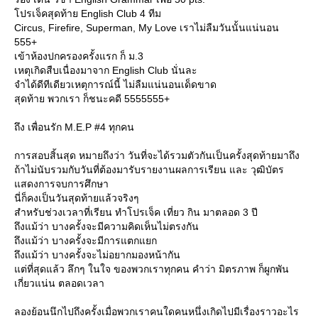
ปรเจ็คสุดท้าย English Club 4 ทีม
Circus, Firefire, Superman, My Love เราไม่ลืมวันนั้นแน่นอน
555+
เข้าห้องปกครองครั้งแรก ก็ ม.3
เหตุเกิดสืบเนื่องมาจาก English Club นั่นละ
จำได้ดีทีเดียวเหตุการณ์นี้ ไม่ลืมแน่นอนเด็ดขาด
สุดท้าย พวกเรา ก็ชนะคดี 5555555+
ถึง เพื่อนรัก M.E.P #4 ทุกคน
การสอบสิ้นสุด หมายถึงว่า วันที่จะได้รวมตัวกันเป็นครั้งสุดท้ายมาถึง
ถ้าไม่นับรวมกับวันที่ต้องมารับรายงานผลการเรียน และ วุฒิบัตร
สดงการจบการศึกษา
นี่ก็คงเป็นวันสุดท้ายแล้วจริงๆ
สำหรับช่วงเวลาที่เรียน ทำโปรเจ็ค เที่ยว กิน มาตลอด 3 ปี
ถึงแม้ว่า บางครั้งจะมีความคิดเห็นไม่ตรงกัน
ถึงแม้ว่า บางครั้งจะมีการแตกแยก
ถึงแม้ว่า บางครั้งจะไม่อยากมองหน้ากัน
ต่ที่สุดแล้ว ลึกๆ ในใจ ของพวกเราทุกคน คำว่า มิตรภาพ ก็ผูกพัน
เกี่ยวแน่น ตลอดเวลา
ลองย้อนนึกไปถึงครั้งเมื่อพวกเราคนใดคนหนึ่งเกิดไปมีเรื่องราวอะไร