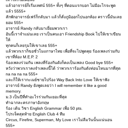
ล้วอาจารย์ก็เริ่มเทศน์ 555+ ทั้งๆ ที่ตอนแรกบอก ไม่มีอะไรจะพูด
ล้ว 5555+
สักพักอาจารย์เฟร์ก็กลับมา แล้วก็สั่งภูมิออกไปนอกห้อง คราวนี้มันเล
อม 555+
อาจารย์ Randy กลับมาเยี่ยมพวกเรา
อันนี้เราจำแม่นเลย เราเป็นคนเอา Friendship Book ไปให้เขาเขียน
ห้
ทุกคนก็เลยรุมให้เขาเลย 555+
ล้วพวกเราก็ขอชั่วโมงภาษาไทย เพื่อที่จะไปพูดคุย ร้องเพลงร่วมกับ
เขาที่ห้อง M.E.P. 2
ร้องเพลงร่วมกัน เพลงที่ร้องกันดังก็คงเป็นเพลง Good bye 555+
หวังว่าพวกเราคงจำเพลงนี้ได้ ว่าพวกเราร้องกันดังท่อนไหนมากที่สุด
na na na na 555+
ละก็ให้เรากะเมย์ชายไปร้อง Way Back Into Love ให้เขาฟัง
อาจารย์ Randy ยังพูดเลยว่า I will remember it like a good
memory.
ม.3 เป็นปีที่ทำอะไรร่วมกันเยอะที่สุด
ทำฉากละครภาษาอังกฤษ
ร้อง เต้น วิชา English Grammar เพื่อ 50 pts.
ปรเจ็คสุดท้าย English Club 4 ทีม
Circus, Firefire, Superman, My Love เราไม่ลืมวันนั้นแน่นอน
555+