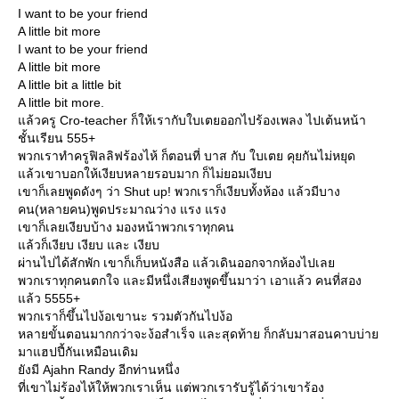
I want to be your friend
A little bit more
I want to be your friend
A little bit more
A little bit a little bit
A little bit more.
ล้วครู Cro-teacher ก็ให้เรากับใบเตยออกไปร้องเพลง ไปเต้นหน้า
ชั้นเรียน 555+
พวกเราทำครูฟิลลิฟร้องไห้ ก็ตอนที่ บาส กับ ใบเตย คุยกันไม่หยุด
ล้วเขาบอกให้เงียบหลายรอบมาก ก็ไม่ยอมเงียบ
เขาก็เลยพูดดังๆ ว่า Shut up! พวกเราก็เงียบทั้งห้อง แล้วมีบาง
คน(หลายคน)พูดประมาณว่าง แรง แรง
เขาก็เลยเงียบบ้าง มองหน้าพวกเราทุกคน
ล้วก็เงียบ เงียบ และ เงียบ
ผ่านไปได้สักพัก เขาก็เก็บหนังสือ แล้วเดินออกจากห้องไปเล
พวกเราทุกคนตกใจ และมีหนึ่งเสียงพูดขึ้นมาว่า เอาแล้ว คนที่สอง
ล้ว 5555+
พวกเราก็ขึ้นไปง้อเขานะ รวมตัวกันไปง้อ
หลายขั้นตอนมากกว่าจะง้อสำเร็จ และสุดท้าย ก็กลับมาสอนคาบบ่า
มาแฮปปี้กันเหมือนเดิม
ังมี Ajahn Randy อีกท่านหนึ่ง
ที่เขาไม่ร้องไห้ให้พวกเราเห็น แต่พวกเรารับรู้ได้ว่าเขาร้อง