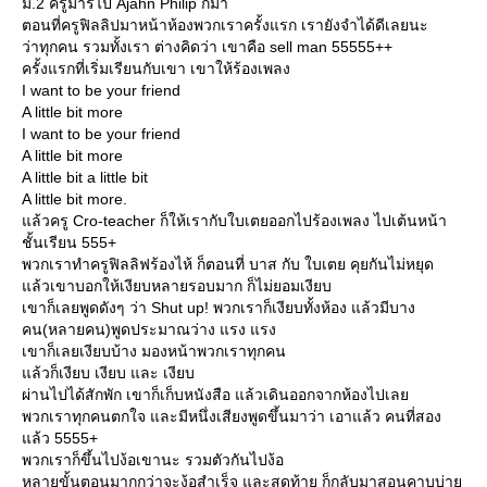
ม.2 ครูมารีไป Ajahn Philip ก็มา
ตอนที่ครูฟิลลิปมาหน้าห้องพวกเราครั้งแรก เรายังจำได้ดีเลยนะ
ว่าทุกคน รวมทั้งเรา ต่างคิดว่า เขาคือ sell man 55555++
ครั้งแรกที่เริ่มเรียนกับเขา เขาให้ร้องเพลง
I want to be your friend
A little bit more
I want to be your friend
A little bit more
A little bit a little bit
A little bit more.
ล้วครู Cro-teacher ก็ให้เรากับใบเตยออกไปร้องเพลง ไปเต้นหน้า
ชั้นเรียน 555+
พวกเราทำครูฟิลลิฟร้องไห้ ก็ตอนที่ บาส กับ ใบเตย คุยกันไม่หยุด
ล้วเขาบอกให้เงียบหลายรอบมาก ก็ไม่ยอมเงียบ
เขาก็เลยพูดดังๆ ว่า Shut up! พวกเราก็เงียบทั้งห้อง แล้วมีบาง
คน(หลายคน)พูดประมาณว่าง แรง แรง
เขาก็เลยเงียบบ้าง มองหน้าพวกเราทุกคน
ล้วก็เงียบ เงียบ และ เงียบ
ผ่านไปได้สักพัก เขาก็เก็บหนังสือ แล้วเดินออกจากห้องไปเล
พวกเราทุกคนตกใจ และมีหนึ่งเสียงพูดขึ้นมาว่า เอาแล้ว คนที่สอง
ล้ว 5555+
พวกเราก็ขึ้นไปง้อเขานะ รวมตัวกันไปง้อ
หลายขั้นตอนมากกว่าจะง้อสำเร็จ และสุดท้าย ก็กลับมาสอนคาบบ่า