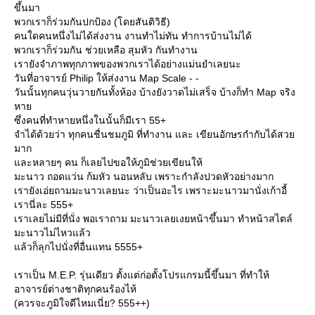
ขึ้นมา
พวกเราก็ร่วมกันปกป้อง (โดยสันติวิธี)
คนใดคนหนึ่งไม่ได้ส่งงาน งานทำไม่ทัน ทำการบ้านไม่ได้
พวกเราก็ร่วมกัน ช่วยเหลือ สุมหัว กันทำงาน
เรายังจำภาพทุกภาพของพวกเราได้อย่างแม่นยำเลยนะ
วันที่อาจารย์ Philip ให้ส่งงาน Map Scale - -
วันนั้นทุกคนวุ่นวายกันทั้งห้อง บ้างยังวาดไม่เสร็จ บ้างก็ทำ Map จริง
หา
ซึ่งคนที่ทำหายหนึ่งในนั้นก็มีเรา 55+
จำได้ด้วยว่า ทุกคนชื่นชมภูมิ ที่ทำงาน และ เขียนอักษรกำกับได้สว
มาก
ละหลายๆ คน ก็เลยไปขอให้ภูมิช่วยเขียนให้
มะนาว ถอดแว่น ก้มหัว นอนหลับ เพราะกำลังปวดหัวอย่างมาก
เรายังเอ่ยถามมะนาวเลยนะ ว่าเป็นอะไร เพราะมะนาวมานั่งเก้าอี้
เรานี่ละ 555+
เราเลยไม่มีที่นั่ง พอเราถาม มะนาวเลยเงยหน้าขึ้นมา ทำหน้าสไตล์
มะนาวไม่ไหวแล้ว
ล้วก็ลุกไปนั่งที่อื่นแทน 5555+
เราเป็น M.E.P. รุ่นเดียว ตั้งแต่ก่อตั้งโปรแกรมนี้ขึ้นมา ที่ทำให้
อาจารย์ต่างชาติทุกคนร้องไห้
(ควรจะภูมิใจดีไหมเนี่ย? 555++)