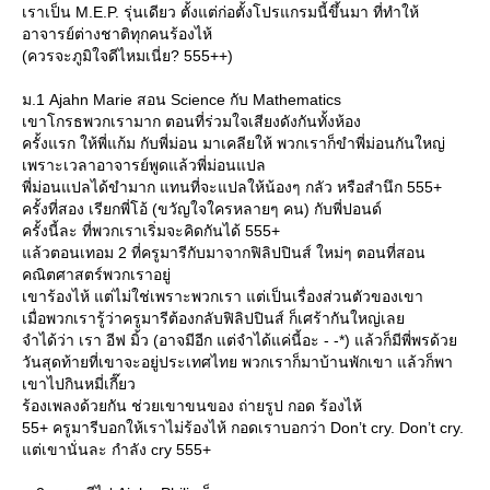
เราเป็น M.E.P. รุ่นเดียว ตั้งแต่ก่อตั้งโปรแกรมนี้ขึ้นมา ที่ทำให้
อาจารย์ต่างชาติทุกคนร้องไห้
(ควรจะภูมิใจดีไหมเนี่ย? 555++)
ม.1 Ajahn Marie สอน Science กับ Mathematics
เขาโกรธพวกเรามาก ตอนที่ร่วมใจเสียงดังกันทั้งห้อง
ครั้งแรก ให้พี่แก้ม กับพี่ม่อน มาเคลียให้ พวกเราก็ขำพี่ม่อนกันใหญ่
เพราะเวลาอาจารย์พูดแล้วพี่ม่อนแปล
พี่ม่อนแปลได้ขำมาก แทนที่จะแปลให้น้องๆ กลัว หรือสำนึก 555+
ครั้งที่สอง เรียกพี่โอ้ (ขวัญใจใครหลายๆ คน) กับพี่ปอนด์
ครั้งนี้ละ ที่พวกเราเริ่มจะคิดกันได้ 555+
ล้วตอนเทอม 2 ที่ครูมารีกับมาจากฟิลิปปินส์ ใหม่ๆ ตอนที่สอน
คณิตศาสตร์พวกเราอยู่
เขาร้องไห้ แต่ไม่ใช่เพราะพวกเรา แต่เป็นเรื่องส่วนตัวของเขา
เมื่อพวกเรารู้ว่าครูมารีต้องกลับฟิลิปปินส์ ก็เศร้ากันใหญ่เล
จำได้ว่า เรา อีฟ มิ้ว (อาจมีอีก แต่จำได้แค่นี้อะ - -*) แล้วก็มีพี่พรด้ว
วันสุดท้ายที่เขาจะอยู่ประเทศไทย พวกเราก็มาบ้านพักเขา แล้วก็พา
เขาไปกินหมี่เกี๊ยว
ร้องเพลงด้วยกัน ช่วยเขาขนของ ถ่ายรูป กอด ร้องไห้
55+ ครูมารีบอกให้เราไม่ร้องไห้ กอดเราบอกว่า Don’t cry. Don’t cry.
ต่เขานั่นละ กำลัง cry 555+