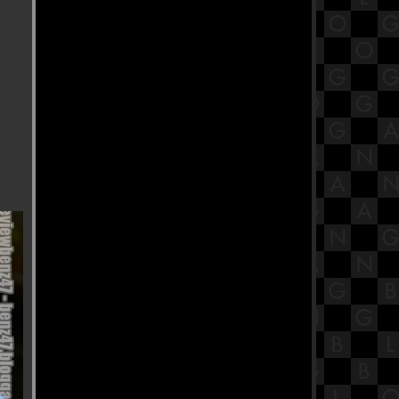
เมนูสุขภาพ @ " Umeno Cafe " ( Silom
Complex )
อร่อย อร่อย ร้านอาหารทะเลเก่าแก่
เมืองเชียงใหม่ @ " เหมาะโอชา "
(ตลาดอนุสาร , ไนท์บาซาร์)
อร่อย อร่อย กับ อาหารเหนือ ร้านยอด
ฮิตเมืองเชียงใหม่ @ " ต๋องเต็มโต๊ะ "
(ซ.นิมมานฯ 13)
อร่อย อร่อย กับ เมนูเซทโต๊ะจีน ราคา
3,500 @ " ห้องอาหารจีน
รัตนโกสินทร์ " (Royal Rattanakosin
Hotel)
อร่อย อร่อย กับ กาแฟ Latte Art ระดับ
ลก @ " Ristr8to "
(ถ.นิมมานฯ,เชียงใหม่)
อร่อย อร่อย กับ คาเฟ่ สไตล์ญี่ปุ่น @ "
Umeno Cafe " ( Mega Bangna )
อร่อย อร่อย อาหารเมือง เบา ๆ @ "
กงร้อนบ้านสวน " (ถ.เลียบคลอง
ชลประทาน,จ.เชียงใหม่)
อร่อย อร่อย อาหารไทย บรรยากาศ
สบาย ๆ ริมเจ้าพระยา @ " ครูจุก "