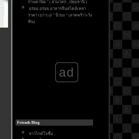
บ้านตานิด " ( สามโคก , ปทุมธานี )
อร่อย อร่อย อาหารจีนสไตล์เหลา
ราคา เบา ๆ @ " นิวบะ " (ลาดพร้าว-วัง
หิน)
อร่อย อร่อย กับ ก๋วยเตี๋ยวเนื้อวัว @ "
เพ็ญจันทร์ โภชนา " ( ตลิ่งชัน )
สุดมันส์ กับ ปาร์ตี้ส่งท้าย @ "
L’Appart " ( Sofitel Bangkok
Sukhumvit )
อร่อย อร่อย กับ Chocolate Toast ,
Choc Lava , Kakigori @ " After You "
ad
(ท่ามหาราช)
อร่อย อร่อย กับ เมนูราดหน้า สุด
อลังการ @ " แป๊ะราดหน้ามหาชน "
(ซ.นนทบุรี46)
อร่อย อร่อย กับ เมนู กิน ดื่ม อิซากา
ะ สไตล์ไทย @ " Kin Hey " ( Groove ,
CentralWorld )
อร่อย อร่อย กับ Italian Wine Dinner
@ " Calderazzo On 31 " ( Sukhumvit
Friends Blog
31 )
อร่อย อร่อย กับ อาหารไทย รสดั้งเดิม
สาวไกด์ใจซื่อ
นบรรยากาศ เก๋ ๆ @ " The Printing