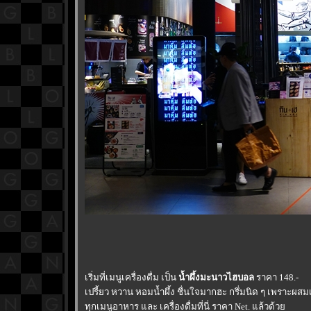
เริ่มที่เมนูเครื่องดื่ม เป็น
น้ำผึ้งมะนาวไฮบอล
ราคา 148.-
เปรี้ยว หวาน หอมน้ำผึ้ง ชื่นใจมากฮะ กรึ่มนิด ๆ เพราะผส
ทุกเมนูอาหาร และ เครื่องดื่มที่นี่ ราคา Net. แล้วด้ว