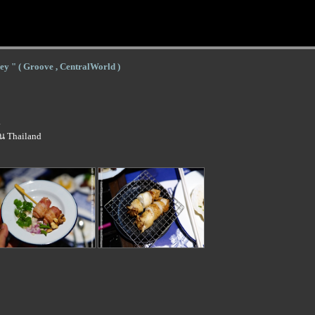
ey " ( Groove , CentralWorld )
.
น Thailand