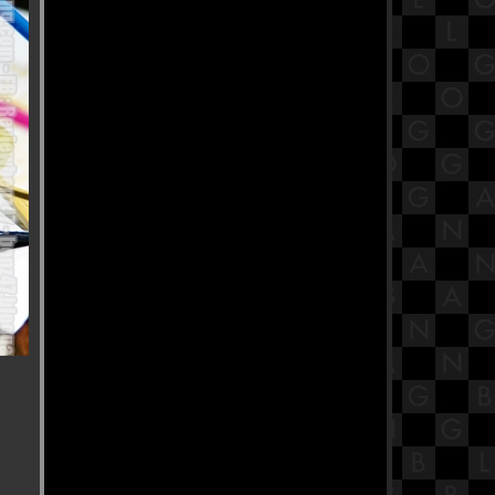
(สามโคก,ปทุมธานี)
อร่อย อร่อย สไตล์ Fine Dining กับ
บรรยากาศ สบาย ๆ @ " Infusion
Eatery & Bar " (ถ.เย็นอากาศ)
อร่อย อร่อย กับ บุฟเฟ่ต์ข้าวต้ม สุดคุ้ม
@ " BlueSpice " (Grande Centre Point ,
Sukhumvit55)
อร่อย อร่อย กับ สุดยอดเมนู อาหาร
ทะเล @ " Louis Leeman Seafood "
(Sukhumvit 39)
อร่อย อร่อย จิบเบียร์ชมวิว ริมแม่น้ำ
สุดชิลล์ @ " HOBS Refreshtival "
(Canapaya Riverfront )
อร่อย อร่อย กับ กุ้งแม่น้ำ แท้ ๆ @ "
ครัวแพกุ้งแม่น้ำ บางพรหม " ( อัมพวา
, สมุทรสงคราม )