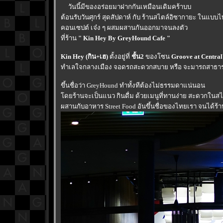
วันนี้มีของอร่อยมาฝากกันเหมือนเดิมคร้าบบ
ต้อนรับวันศุกร์ สุดสัปดาห์ กับ ร้านสไตล์อิซากายะ ในแบบ
คอนเซปต์ เจ๋ง ๆ ผสมผสานกันออกมาจนลงตัว
ที่ร้าน
" Kin Hey By GreyHound Cafe "
Kin Hey (กิน+เฮ)
ตั้งอยู่ที่
ชั้น2
ของโซน
Groove at Centra
ทำเลใจกลางเมือง จอดรถสะดวกสบาย หรือ จะมารถสาธารณ
ขึ้นชื่อว่า GreyHound ทำทั้งทีต้องไม่ธรรมดาแน่นอน
ดยร้านจะเป็นแนว กินดื่ม ด้วยเมนูที่ทานง่าย สะดวกในส
ผสานกับอาหาร Street Food อันขึ้นชื่อของไทยเรา จนได้ร้า