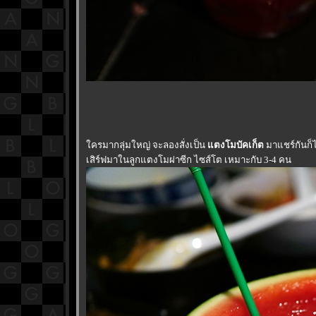
ครมากลุ่มใหญ่ จะลองสั่งเป็น
ตงโมบัคเก็ต
มาแชร์กันก็ได
เสิร์ฟมาในลูกแตงโมผ่าซีก ไซส์โต เหมาะกับ 3-4 คน