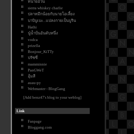
ทนายอ้วน
House Poshtel Bangkok "
sierra whiskey charlie
อร่อย อร่อย อาหารฝรั่งเศส กับ
ปลาหมึกน้อยกับนายโอเลี้ยง
บรรยากาศสุดคลาสสิค @ " Brasserie
บาบิบูเบะ...แปลงกายเป็นบูริน
Cordonnier " ( Sukhumvit 11 )
Hathi
อร่อย อร่อย สไตล์อิตาเลียนแท้
นู๋น้ำปั่นอันดับหนึ่ง
บรรยากาศ สบาย ๆ @ " Ciao Pizza " (
vodca
Silom soi 3 )
prizella
อร่อย สุขภาพดี กับ วัตถุดิบคุณภาพ
Bonjour_KiTTy
ส่งตรงจากฟาร์ม @ " The Farm 2018 "
(CentralFestival EastVille)
ปรัซซี่
อร่อย อร่อย กับ Afternoon Tea Set @ "
mamminnie
The Lobby Lounge " (Bangkok
PanGWeT
Marriott Marquis Queen’s Park)
อุ้มสี
อร่อย อร่อย กับ พายมะพร้าวเจ้าดัง
auau-py
@ " Charin Pie " ( ซ.นิมมานฯ 17 )
Webmaster - BlogGang
อร่อย อร่อย กับ มื้อเย็น ง่าย ๆ สไตล์
[Add benz47's blog to your weblog]
ต้รุ่ง @ " ข้าวต้มย้ง " (ถ.สุเทพ ,
เชียงใหม่)
Link
อร่อย อร่อย กับ อาหารญี่ปุ่น ระดับพรี
เมี่ยม @ " SHOYUU " ( Little Walk ,
Fanpage
Bangna )
Bloggang.com
อร่อย อร่อย คาเฟ่สไตล์ญี่ปุ่น หลาก