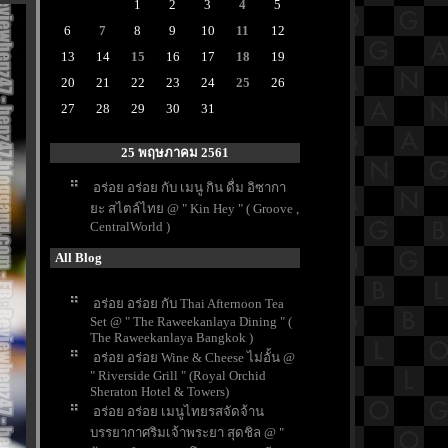
1
2
3
4
5
6
7
8
9
10
11
12
13
14
15
16
17
18
19
20
21
22
23
24
25
26
27
28
29
30
31
25 พฤษภาคม 2561
อร่อย อร่อย กับ เมนู กิน ดื่ม อิซากา
ะ สไตล์ไทย @ " Kin Hey " ( Groove ,
CentralWorld )
All Blog
อร่อย อร่อย กับ Thai Afternoon Tea
Set @ " The Raweekanlaya Dining " (
The Raweekanlaya Bangkok )
อร่อย อร่อย Wine & Cheese ไม่อั้น @
" Riverside Grill " (Royal Orchid
Sheraton Hotel & Towers)
อร่อย อร่อย เมนูไทยรสจัดจ้าน
บรรยากาศริมเจ้าพระยา สุดชิล @ "