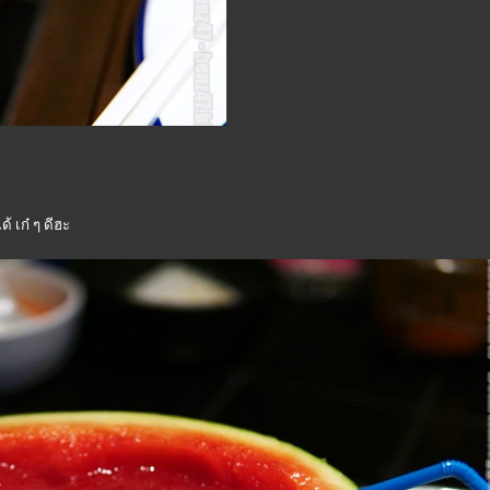
้ เก๋ ๆ ดีฮะ