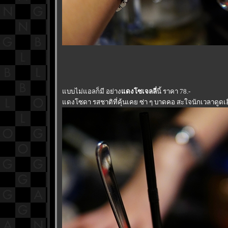
บบไม่แอลก็มี อย่าง
ดงโซเจลลี่
นี้ ราคา 78.-
ดงโซดา รสชาติที่คุ้นเคย ซ่า ๆ บาดคอ สะใจนักเวลาดูด