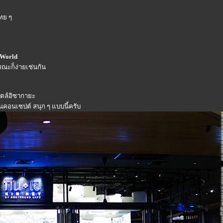
ไทย ๆ
lWorld
ะก็ง่ายเช่นกัน
ไตล์อิซากายะ
นคอนเซปต์ สนุก ๆ แบบนี้ครับ