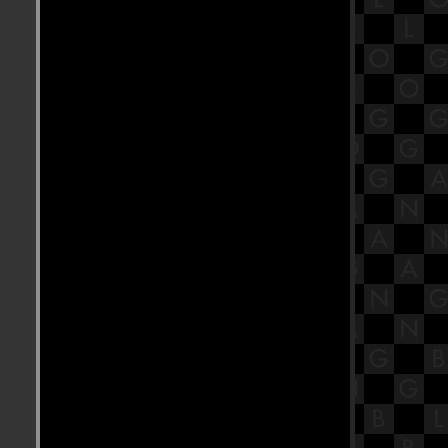
(สามโคก,ปทุมธานี)
อร่อย อร่อย สไตล์ Fine Dining กับ
บรรยากาศ สบาย ๆ @ " Infusion
Eatery & Bar " (ถ.เย็นอากาศ)
อร่อย อร่อย กับ บุฟเฟ่ต์ข้าวต้ม สุดคุ้ม
@ " BlueSpice " (Grande Centre Point ,
Sukhumvit55)
อร่อย อร่อย กับ สุดยอดเมนู อาหาร
ทะเล @ " Louis Leeman Seafood "
(Sukhumvit 39)
อร่อย อร่อย จิบเบียร์ชมวิว ริมแม่น้ำ
สุดชิลล์ @ " HOBS Refreshtival "
(Canapaya Riverfront )
อร่อย อร่อย กับ กุ้งแม่น้ำ แท้ ๆ @ "
ครัวแพกุ้งแม่น้ำ บางพรหม " ( อัมพวา
, สมุทรสงคราม )