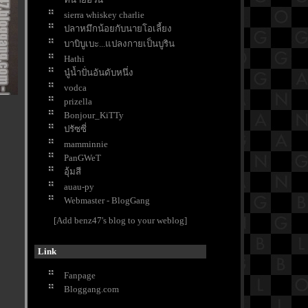
House Poshtel Bangkok "
sierra whiskey charlie
อร่อย อร่อย อาหารฝรั่งเศส กับ
ปลาหมึกน้อยกับนายโอเลี้ยง
บรรยากาศสุดคลาสสิค @ " Brasserie
บาบิบูเบะ...แปลงกายเป็นบูริน
Cordonnier " ( Sukhumvit 11 )
Hathi
อร่อย อร่อย สไตล์อิตาเลียนแท้
นู๋น้ำปั่นอันดับหนึ่ง
บรรยากาศ สบาย ๆ @ " Ciao Pizza " (
vodca
Silom soi 3 )
prizella
อร่อย สุขภาพดี กับ วัตถุดิบคุณภาพ
Bonjour_KiTTy
ส่งตรงจากฟาร์ม @ " The Farm 2018 "
(CentralFestival EastVille)
ปรัซซี่
อร่อย อร่อย กับ Afternoon Tea Set @ "
mamminnie
The Lobby Lounge " (Bangkok
PanGWeT
Marriott Marquis Queen’s Park)
อุ้มสี
อร่อย อร่อย กับ พายมะพร้าวเจ้าดัง
auau-py
@ " Charin Pie " ( ซ.นิมมานฯ 17 )
Webmaster - BlogGang
อร่อย อร่อย กับ มื้อเย็น ง่าย ๆ สไตล์
[Add benz47's blog to your weblog]
ต้รุ่ง @ " ข้าวต้มย้ง " (ถ.สุเทพ ,
เชียงใหม่)
Link
อร่อย อร่อย กับ อาหารญี่ปุ่น ระดับพรี
เมี่ยม @ " SHOYUU " ( Little Walk ,
Fanpage
Bangna )
Bloggang.com
อร่อย อร่อย คาเฟ่สไตล์ญี่ปุ่น หลาก