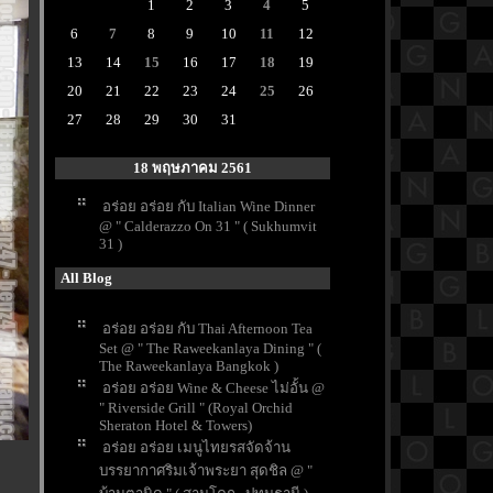
1
2
3
4
5
6
7
8
9
10
11
12
13
14
15
16
17
18
19
20
21
22
23
24
25
26
27
28
29
30
31
18 พฤษภาคม 2561
อร่อย อร่อย กับ Italian Wine Dinner
@ " Calderazzo On 31 " ( Sukhumvit
31 )
All Blog
อร่อย อร่อย กับ Thai Afternoon Tea
Set @ " The Raweekanlaya Dining " (
The Raweekanlaya Bangkok )
อร่อย อร่อย Wine & Cheese ไม่อั้น @
" Riverside Grill " (Royal Orchid
Sheraton Hotel & Towers)
อร่อย อร่อย เมนูไทยรสจัดจ้าน
บรรยากาศริมเจ้าพระยา สุดชิล @ "