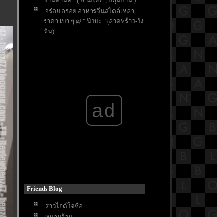
บ้านตานิด " ( สามโคก , ปทุมธานี )
อร่อย อร่อย อาหารจีนสไตล์เหลา
ราคา เบา ๆ @ " นิวบะ " (ลาดพร้าว-วัง
หิน)
อร่อย อร่อย กับ ก๋วยเตี๋ยวเนื้อวัว @ "
เพ็ญจันทร์ โภชนา " ( ตลิ่งชัน )
สุดมันส์ กับ ปาร์ตี้ส่งท้าย @ "
L’Appart " ( Sofitel Bangkok
Sukhumvit )
อร่อย อร่อย กับ Chocolate Toast ,
Choc Lava , Kakigori @ " After You "
ad
(ท่ามหาราช)
อร่อย อร่อย กับ เมนูราดหน้า สุด
อลังการ @ " แป๊ะราดหน้ามหาชน "
(ซ.นนทบุรี46)
อร่อย อร่อย กับ เมนู กิน ดื่ม อิซากา
ะ สไตล์ไทย @ " Kin Hey " ( Groove ,
CentralWorld )
อร่อย อร่อย กับ Italian Wine Dinner
@ " Calderazzo On 31 " ( Sukhumvit
Friends Blog
31 )
อร่อย อร่อย กับ อาหารไทย รสดั้งเดิม
สาวไกด์ใจซื่อ
นบรรยากาศ เก๋ ๆ @ " The Printing
ทนายอ้วน