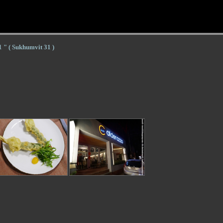
 " ( Sukhumvit 31 )