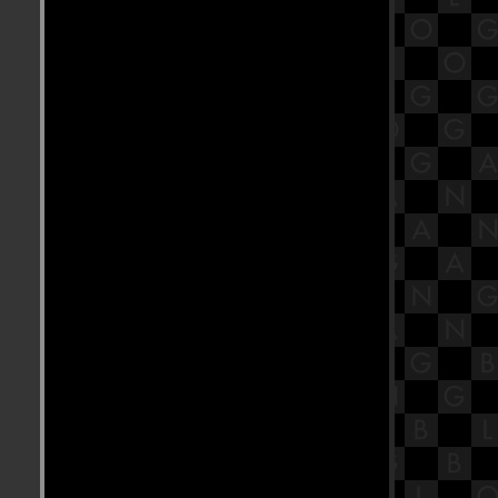
เมนูสุขภาพ @ " Umeno Cafe " ( Silom
Complex )
อร่อย อร่อย ร้านอาหารทะเลเก่าแก่
เมืองเชียงใหม่ @ " เหมาะโอชา "
(ตลาดอนุสาร , ไนท์บาซาร์)
อร่อย อร่อย กับ อาหารเหนือ ร้านยอด
ฮิตเมืองเชียงใหม่ @ " ต๋องเต็มโต๊ะ "
(ซ.นิมมานฯ 13)
อร่อย อร่อย กับ เมนูเซทโต๊ะจีน ราคา
3,500 @ " ห้องอาหารจีน
รัตนโกสินทร์ " (Royal Rattanakosin
Hotel)
อร่อย อร่อย กับ กาแฟ Latte Art ระดับ
ลก @ " Ristr8to "
(ถ.นิมมานฯ,เชียงใหม่)
อร่อย อร่อย กับ คาเฟ่ สไตล์ญี่ปุ่น @ "
Umeno Cafe " ( Mega Bangna )
อร่อย อร่อย อาหารเมือง เบา ๆ @ "
กงร้อนบ้านสวน " (ถ.เลียบคลอง
ชลประทาน,จ.เชียงใหม่)
อร่อย อร่อย อาหารไทย บรรยากาศ
สบาย ๆ ริมเจ้าพระยา @ " ครูจุก "