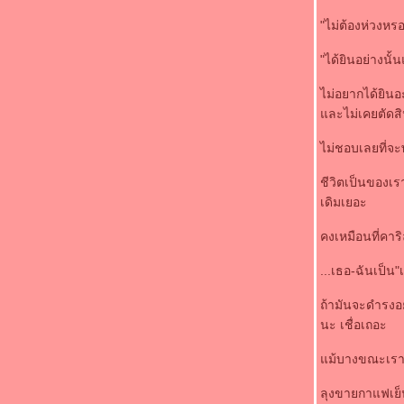
"ไม่ต้องห่วงหร
"ได้ยินอย่างน
ไม่อยากได้ยินอ
ละไม่เคยตัดสิ
ไม่ชอบเลยที่จะพู
ชีวิตเป็นของเร
เดิมเยอะ
คงเหมือนที่คาร
...เธอ-ฉันเป็น"
ถ้ามันจะดำรงอยู
นะ เชื่อเถอะ
ม้บางขณะเราจะรู
ลุงขายกาแฟเย็นห