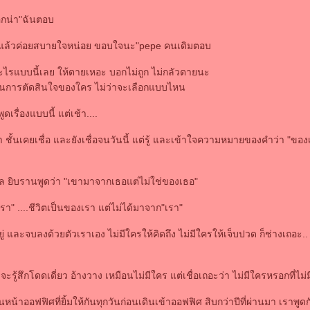
อกน่า"ฉันตอบ
ั้นแล้วค่อยสบายใจหน่อย ขอบใจนะ"pepe คนเดิมตอบ
ะไรแบบนี้เลย ให้ตายเหอะ บอกไม่ถูก ไม่กลัวตายนะ
นการตัดสินใจของใคร ไม่ว่าจะเลือกแบบไหน
ดเรื่องแบบนี้ แต่เช้า....
า ชั้นเคยเชื่อ และยังเชื่อจนวันนี้ แต่รู้ และเข้าใจความหมายของคำว่า "ขอ
ิล ยิบรานพูดว่า "เขามาจากเธอแต่ไม่ใช่ของเธอ"
เรา" ....ชีวิตเป็นของเรา แต่ไม่ได้มาจาก"เรา"
่ และจบลงด้วยตัวเราเอง ไม่มีใครให้คิดถึง ไม่มีใครให้เจ็บปวด ก็ช่างเถอะ..
้สึกโดดเดี่ยว อ้างวาง เหมือนไม่มีใคร แต่เชื่อเถอะว่า ไม่มีใครหรอกที่ไม่ม
น้าออฟฟิศที่ยิ้มให้กันทุกวันก่อนเดินเข้าออฟฟิศ สิบกว่าปีที่ผ่านมา เราพูด