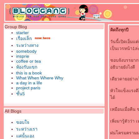
Group Blog
คิดถึงทุกปี
starter
เรื่องเล็ก
วันนี้เปิดเอ็มแ
ระหว่างทาง
เป็นเวรหน้า1ล่
somebody
insprie
ชอบจังบรรยากาศแ
coffee or tea
ห้องรับแขก
อธิบายยังไงดี
this is a book
What When Where Why
เดียวดายอย่างเป็
a day in a
life
project paris
หัวใจแข็งแรงดีก
ชั้น5
ได้
เหมือนเมื่อคืน 
All Blogs
เพิ่งมารู้ตัวว่า 
ขอบใจ
ระหว่างเรา
ฝนโครมครามมาตั
ค่นั้นเอง