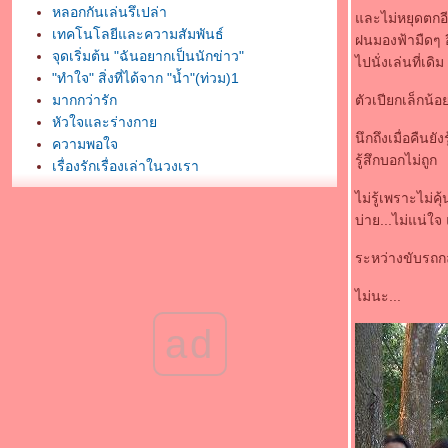
หลอกกันเล่นรึเปล่า
ละไม่หยุดตกอีก
เทคโนโลยีและความสัมพันธ์
ฝนมองฟ้ามืดๆ 
จุดเริ่มต้น "ฉันอยากเป็นนักข่าว"
ไปนั่งเล่นที่เดิม
"ทำใจ" สิ่งที่ได้จาก "น้ำ"(ท่วม)1
มากกว่ารัก
ตัวเปียกเล็กน้อ
หัวใจและร่างกา
นึกถึงเมื่อคืนยั
ความพอใจ
รู้สึกบอกไม่ถูก
เรื่องรักเรื่องเล่าในวงเรา
ความฝัน...ความจริ ง...ความรัก
ไม่รู้เพราะไม่ค
ความปรารถนา...สุดท้า
บ่าย...ไม่แน่ใ
มากกว่าหนังสือหนึ่งเล่ม
พรุ่งนี้...เธอจะยังรักฉันไหม
ระหว่างขับรถกลั
จะทำทุกอย่างเพื่อ"ใคร"
ไม่นะ...
ความฝันกับการเดินทางครั้งสุดท้า
ไม่มีไม่ลืม
ad
คิดถึงทุกปี
รัก...เลิก...โกรธ...หลง
ครบางคน...บางส่วนที่หายไป
ความฝันก็เหมือนไขมัน?
ตัวหนังสือในสมุดฉีก