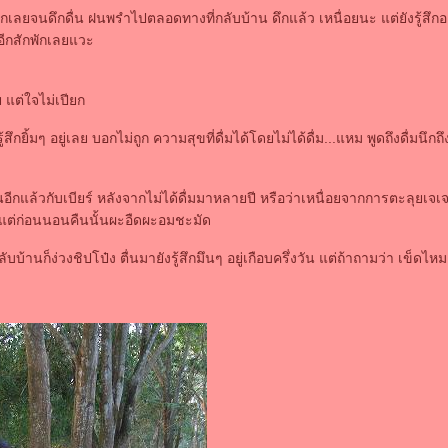
เลยจนดึกดื่น ฝนพรำไปตลอดทางที่กลับบ้าน ดึกแล้ว เหนื่อยนะ แต่ยังรู้สึกอย
อีกสักพักเลยแวะ
ย แต่ใจไม่เปียก
งรู้สึกยิ้มๆ อยู่เลย บอกไม่ถูก ความสุขที่ดื่มได้โดยไม่ได้ดื่ม...แหม พูดถึงดื่มนึกถ
ุ้นอีกแล้วกับเบียร์ หลังจากไม่ได้ดื่มมาหลายปี หรือว่าเหนื่อยจากการตะลุยเจ
จ แต่ก่อนนอนคืนนั้นผะอืดผะอมชะมัด
บบ้านก็ง่วงชิปโป๋ง ตื่นมายังรู้สึกมึนๆ อยู่เกือบครึ่งวัน แต่ถ้าถามว่า เข็ดไหม