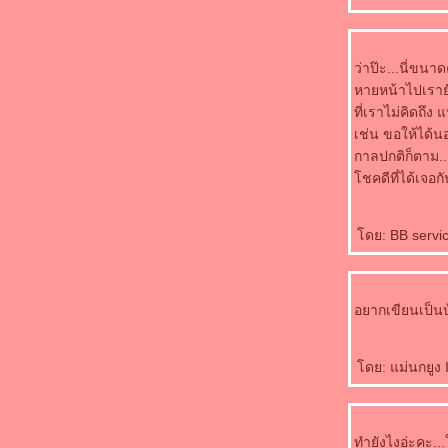
ว่าป๊ะ...นี่ขนา
หายหน้าไปเรายั
ที่เราไม่คิดถึง
เช่น ขอให้ได้นอ
กาลปกติก็ตาม..คิ
ชคดีที่ได้เจอกั
ดย: BB servic
อยากเขียนเป็นบ
ดย: แม่นกยูง 
ทำยังไงอ่ะคะ...