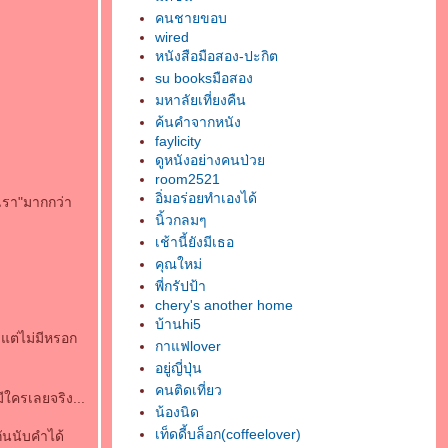
คนชายขอบ
wired
หนังสือมือสอง-ปะกิต
su booksมือสอง
มหาลัยเที่ยงคืน
ค้นคำจากหนัง
faylicity
ดูหนังอย่างคนป่ว
room2521
อิ่มอร่อยทำเองได้
งเรา"มากกว่า
นิ้วกลมๆ
เช้านี้ยังมีเธอ
คุณใหม่
พี่กรัปป้า
chery's another home
บ้านhi5
 แต่ไม่มีหรอก
กาแฟlover
อยู่ญี่ปุ่น
คนติดเที่ยว
ีใครเลยจริง...
น้องนิด
เท็ดดี้บล็อก(coffeelover)
กันนับคำได้