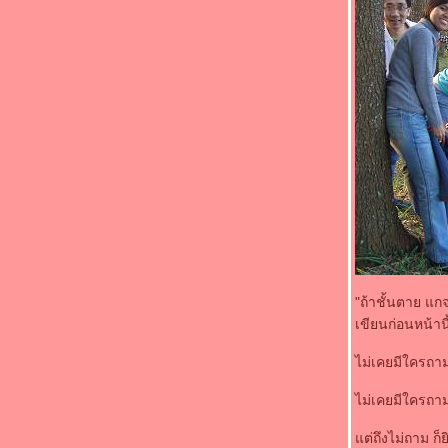
นานแล้วที่เราไม่ได้เจอกัน
คน (ไม่)ชอบเหงา
ฤทธิ์ (นาย)ทางโทรศัพท์
จะไปทางไหนดี
มนต์รักมือถือ
บางสิ่งบางอย่าง และสี..ในบ้าน
last day...ตะแล็บแก๊ป
ไม่มีรักแท้ในMSN
ข้อความลึกลับ
เมื่อความรักหมดอายุ
คำถามและเวลาที่เหลือ
ไปเป็นชาวเกาะกันเต๊อะ
กลัวอด ไม่กลัวตาย???
"ถ้า..." นกไร้ขาเพื่อนรัก
"ถ้าชั้นตาย แก
เขียนก่อนหน้านี
ไม่เคยมีใครถาม
ไม่เคยมีใครถา
ต่ถึงไม่ถาม ก็ย