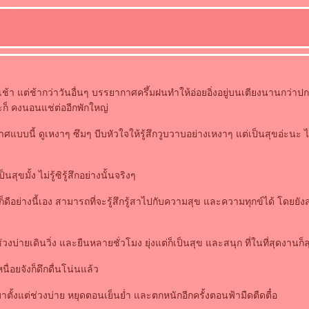
ต่เช้า แต่ช้ากว่าวันอื่นๆ บรรยากาศครึ้มฝนทำให้อ่อยอิ่งอยู่บนเตียงนานกว่าปกติ
ะก็ คงนอนแช่ต่ออีกพักใหญ่
บบนี้ ดูเหงาๆ ซึมๆ บีบหัวใจให้รู้สึกวูบวาบอย่างเหงาๆ แต่เป็นสุขอ่ะนะ ไม่รู
นสุขมั้ง ไม่รู้ซิรู้สึกอย่างนั้นจริงๆ
็ดีอย่างนี้เอง สามารถที่จะรู้สึกรู้สาไปกับความสุข และความทุกข์ได้ โดยยัง
ช่วงบ่ายเดินวิ่ง และยืนหลายชั่วโมง ยุ่งแต่ก็เป็นสุข และสนุก ที่ในที่สุดงานก็ล
เหนื่อยจังก็ดึกดื่นโน่นแล้ว
้งแต่ช่วงบ่าย หยุดตอนเย็นย่ำ และตกหนักอีกครั้งตอนฟ้ามืดตืดตื๋อ