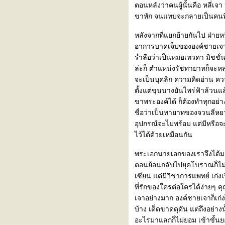
ตอนหลังว่าคนผู้นั้นคือ หลี่เ
ขาหัก จนแทบจะกลายเป็นคนพิ
หลังจากที่แยกย้ายกันไป ฝ่ายหน
อาการบาดเจ็บขององค์ชายเจา 
ร่ำลือว่าเป็นหมอเทวดา มิชชั่นน
ล่ะก็ ตำแหน่งรัชทายาทก็จะหลุ
จะเป็นบุคลิก ความคิดอ่าน ควา
ตั้งแต่ขุนนางยันไพร่ฟ้าล้วน
ขาพระองค์ได้ ก็ต้องทำทุกอย่าง
ชื่อว่าเป็นทายาทของจวนลี่หย
อุปกรณ์จะไม่พร้อม แต่มีหรือ
ไว้ได้ด้วยเหมือนกัน
พระเอกนายเอกของเราจึงได้มาพบ
ตอนย้อนกลับไปยุคโบราณก็ไม่ร
เซียน แต่มีวิชาการแพทย์ เก่ง
ที่รักของใครต่อใครได้ง่ายๆ ค
เจาอย่างมาก องค์ชายเจาก็เก่ง
บ้าง เด็ดขาดดุดัน แต่ถึงอย่า
อะไรมาแลกก็ไม่ยอม เข้าขั้นยอมใ