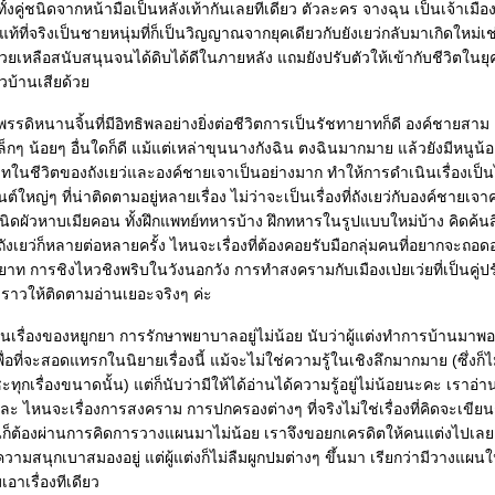
้งคู่ชนิดจากหน้ามือเป็นหลังเท้ากันเลยทีเดียว ตัวละคร จางฉุน เป็นเจ้าเมือ
ท้ที่จริงเป็นชายหนุ่มที่ก็เป็นวิญญาณจากยุคเดียวกับยังเยว่กลับมาเกิดใหม่เช
ช่วยเหลือสนับสนุนจนได้ดิบได้ดีในภายหลัง แถมยังปรับตัวให้เข้ากับชีวิตในยุ
วบ้านเสียด้ว
พรรดิหนานจิ้นที่มีอิทธิพลอย่างยิ่งต่อชีวิตการเป็นรัชทายาทก็ดี องค์ชายสาม
กๆ น้อยๆ อื่นใดก็ดี แม้แต่เหล่าขุนนางกังฉิน ตงฉินมากมาย แล้วยังมีหนูน
ทบาทในชีวิตของถังเยว่และองค์ชายเจาเป็นอย่างมาก ทำให้การดำเนินเรื่องเป็
ว้นต์ใหญ่ๆ ที่น่าติดตามอยู่หลายเรื่อง ไม่ว่าจะเป็นเรื่องที่ถังเยว่กับองค์ชายเ
ิดผัวหาบเมียคอน ทั้งฝึกแพทย์ทหารบ้าง ฝึกทหารในรูปแบบใหม่บ้าง คิดค้นสิ
งเยว่ก็หลายต่อหลายครั้ง ไหนจะเรื่องที่ต้องคอยรับมือกลุ่มคนที่อยากจะถอดอ
 การชิงไหวชิงพริบในวังนอกวัง การทำสงครามกับเมืองเป่ยเว่ยที่เป็นคู่ปร
องราวให้ติดตามอ่านเยอะจริงๆ ค่ะ
ในเรื่องของหยูกยา การรักษาพยาบาลอยู่ไม่น้อย นับว่าผู้แต่งทำการบ้านมาพอ
ื่อที่จะสอดแทรกในนิยายเรื่องนี้ แม้จะไม่ใช่ความรู้ในเชิงลึกมากมาย (ซึ่งก็ไ
ุกเรื่องขนาดนั้น) แต่ก็นับว่ามีให้ได้อ่านได้ความรู้อยู่ไม่น้อยนะคะ เราอ่
ยแหละ ไหนจะเรื่องการสงคราม การปกครองต่างๆ ที่จริงไม่ใช่เรื่องที่คิดจะเขียน
นก็ต้องผ่านการคิดการวางแผนมาไม่น้อย เราจึงขอยกเครดิตให้คนแต่งไปเล
วามสนุกเบาสมองอยู่ แต่ผู้แต่งก็ไม่ลืมผูกปมต่างๆ ขึ้นมา เรียกว่ามีวางแผน
อาเรื่องทีเดียว