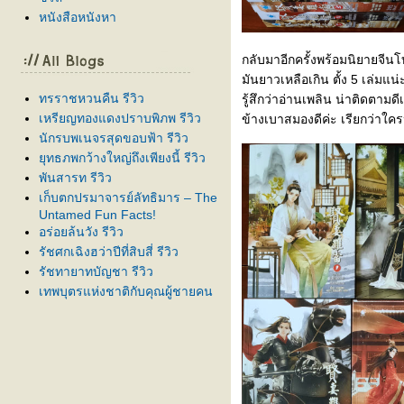
หนังสือหนังหา
กลับมาอีกครั้งพร้อมนิยายจีนโ
มันยาวเหลือเกิน ตั้ง 5 เล่มแ
ทรราชหวนคืน รีวิว
รู้สึกว่าอ่านเพลิน น่าติดตามด
เหรียญทองแดงปราบพิภพ รีวิว
ข้างเบาสมองดีค่ะ เรียกว่าใค
นักรบพเนจรสุดขอบฟ้า รีวิว
ุทธภพกว้างใหญ่ถึงเพียงนี้ รีวิว
พันสารท รีวิว
เก็บตกปรมาจารย์ลัทธิมาร – The
Untamed Fun Facts!
อร่อยล้นวัง รีวิว
รัชศกเฉิงฮว่าปีที่สิบสี่ รีวิว
รัชทายาทบัญชา รีวิว
เทพบุตรแห่งชาติกับคุณผู้ชายคน
นั้น รีวิว
S.E.R.F สมมติฐานรัก รีวิว
Turing Code – โปรแกรมรัก รีเทิร์
นรัก รีวิว
ครบ้างไม่เคยเห็นซุป’ตาร์ รีวิว