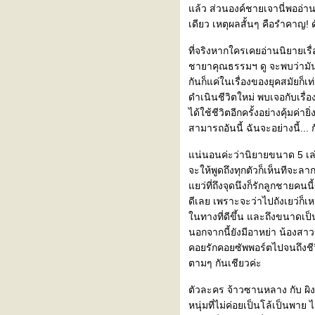
ล้ว ส่วนองค์ชายเจานี่พออ่านๆ 
เดียว เหตุผลสั้นๆ คือรำคาญ! ด
ที่จริงหากใครเคยอ่านนิยายเรื่
ชายาคุณธรรมฯ ดู จะพบว่ามัน
กันก็แค่ในเรื่องของยุคสมัยก็เ
ดำเนินชีวิตใหม่ พบเจอกับเรื่
ได้ใช้ชีวิตอีกครั้งอย่างคุ้มค
สามารถอันนี้ ฉันจะอย่างนี้...
น่นอนค่ะว่านิยายขนาด 5 เ
จะให้พูดถึงทุกตัวก็เห็นทีจะล
ว่ที่ถึงจุดนึงก็รักลูกชายคนนี้
ดีเลย เพราะจะว่าไปถังเยว่ก็
นทางที่ดีขึ้น และถึงขนาดเป็
นอกจากนี้ยังมีอาหย่า น้องสาว
คอยรักคอยซัพพอร์ตไปจนถึงชีวิ
ตามๆ กันเชียวค่ะ
ตัวละคร จ้าวซานหลาง กับ ผิงซุ่
หนุ่มที่ไม่ค่อยเป็นโล้เป็นพาย