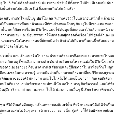
ไป ก็เริ่มไม่ต้องสืบแล้วล่ะค่ะ เพราะข้ารับใช้ทั้งจวนไม่มีชะนีเลยแม้แต่นา
ังนั้นถ้าจะไม่แลถังเยว่ได้ ก็ออกจะเกินไปแล้วจริงๆ
อง กลับมาเกิดใหม่เป็นซูเปอร์โมเดล ที่เราเคยรีวิวไปแล้วก่อนหน้านี้ แล้วมา
มีลักษณะการพัฒนาตัวละครที่ค่อนข้างจะคล้ายๆ กันอยู่ไม่น้อยนะคะ จะต่า
ท่านั้น แต่ก็คือการเริ่มต้นชีวิตใหม่แบบใช้ต้นทุนที่สะสมเอาไว้แล้วก่อนหน้า ม
องราวมากมาย และมีอุปสรรคมาให้ทดสอบอยู่ตลอดทั้งเรื่อง ได้พิสูจน์ตัวเอง 
่ายิ่ง น่าจะตรงใจใครหลายคนที่มักจะคิดว่า ถ้าฉันได้เกิดมาเป็นคนนี้พร้อมความ
 กันบ้างล่ะใช่ไหมคะ
ล่มจบนั้น แถมเป็นแนวจีนโบราณ จำนวนตัวละครจึงเยอะแยะมากมายไปหม
ากยาวเกินเหตุ ก็ขอเลือกมาบางตัวเช่น ท่านลี่หยางโหว คุณพ่อในชีวิตนี้ของถัง
ของตัวเองอย่างยิ่ง ถึงขนาดมานั่งเสียดายและรู้สึกผิดว่าไม่น่าทิ้งขว้างไม่ดูด
เหมือนเพชรในตม ความรู้ ความคิดอ่านก็มากมายเสียจนเปลี่ยนชีวิตของทุกค
นที่ต้องตาขององค์รัชทายาท แถมไปไกลถึงได้แต่งเป็นชายาฯ กันเลยทีเดียว
คนโตที่แรกๆ เขม่นพี่ชายต่างแม่คนนี้นัก แต่ไปๆ มาๆ ก็แพ้ความดี แถมได้พ
ตคู่อีก เรียกว่าผ่านด่านอาหย่าไปได้ น้องสาวคนอื่นๆ นี่เรียกว่าหลงพี่ชายก
น ที่ได้จับพลัดจับผลูมาเป็นสหายของถังเยว่นั้น ที่จริงสองคนนี่ถือได้ว่าเป็น
 ได้แต่เสวยสุขไปวันๆ เพราะบ้านรวยว่าอย่างนั้น สุดท้ายก็ได้อิทธิพลจากถังเยว่