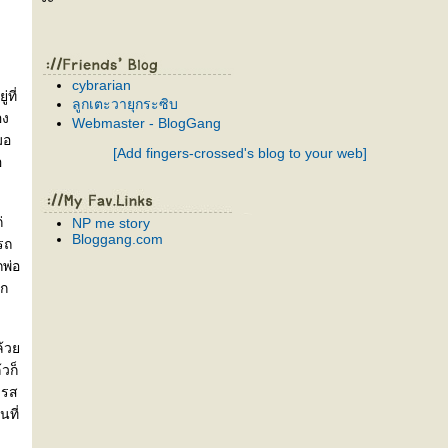
cybrarian
ที่
ลูกเตะวายุกระซิบ
อง
Webmaster - BlogGang
มอ
[Add fingers-crossed's blog to your web]
อ
่
NP me story
Bloggang.com
รถ
กพ่อ
วก
แล้ว
วก็
มรส
นที่