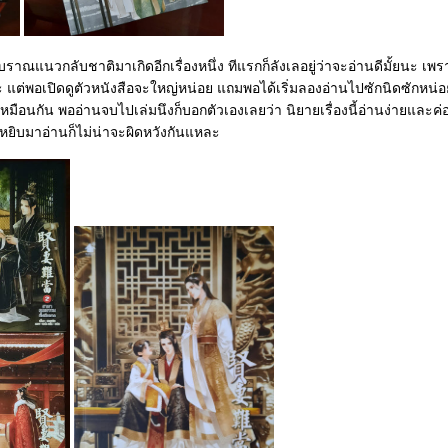
บราณแนวกลับชาติมาเกิดอีกเรื่องหนึ่ง ทีแรกก็ลังเลอยู่ว่าจะอ่านดีมั้ยนะ เพร
น่ะ แต่พอเปิดดูตัวหนังสือจะใหญ่หน่อย แถมพอได้เริ่มลองอ่านไปซักนิดซักหน่อ
ีเหมือนกัน พออ่านจบไปเล่มนึงก็บอกตัวเองเลยว่า นิยายเรื่องนี้อ่านง่ายและค่
รหยิบมาอ่านก็ไม่น่าจะผิดหวังกันแหละ