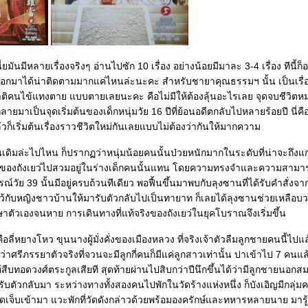
ันมีหลายเรื่องจริงๆ อ่านไปซัก 10 เรื่อง อย่างน้อยมีมาละ 3-4 เรื่อง ทีนี้ก็อยู่
อกมาได้น่าติดตามมากแค่ไหนล่ะนะคะ สำหรับชายาคุณธรรมฯ นั้น เป็นเรื่
าติคนไข้แทงตาย แบบตายเลยนะคะ คือไม่มีให้ต้องลุ้นอะไรเลย จุดจบชีวิตห
ยมาเป็นจุดเริ่มต้นของเด็กหนุ่มวัย 16 ปีที่ย้อนอดีตกลับไปหลายร้อยปี นี่คื
้วก็เริ่มต้นเรื่องราวชีวิตใหม่กันเลยแบบไม่ต้องว่ากันให้มากความ
นเดิมล่ะไปไหน ก็ปรากฏว่าหนุ่มน้อยคนนั้นป่วยหนักมากในระดับที่น่าจะถึงแก
ญาณของถังเยว่ไปสวมอยู่ในร่างเด็กคนนั้นแทน โดยความทรงจำและความสามา
วัย 39 นั้นมีอยู่ครบถ้วนทีเดียว พอฟื้นขึ้นมาพบกับลุงซานที่ได้รับคำสั่งจา
ทิ้งไว้กับหญิงชาวบ้านให้มารับตัวกลับไปเป็นทายาท ก็เลยได้ลุงซานช่วยเหลือบ
าตัวเองจนหาย การเดินทางที่แท้จริงของถังเยว่ในยุคโบราณจึงเริ่มขึ้น
คือลี่หยางโหว ขุนนางผู้มั่งคั่งของเมืองหลวง ที่จริงเจ้าตัวลืมลูกชายคนนี้ไป
ว่าศรีภรรยาตัวจริงที่จวนจะมีลูกกี่คนก็มีแค่ลูกสาวเท่านั้น ปาเข้าไป 7 คนแล้
สืบทอดวงศ์ตระกูลเสียที สุดท้ายผ่านไปสิบกว่าปีนึกขึ้นได้ว่ามีลูกชายนอกส
ับตัวกลับมา ระหว่างทางทั้งสองคนไปพักในวัดร้างแห่งหนึ่ง ก็บังเอิญมีกลุ่มค
งบาดเจ็บเข้ามา แวะพักที่วัดดังกล่าวด้วยพร้อมองครักษ์และทหารหลายนาย มารู้