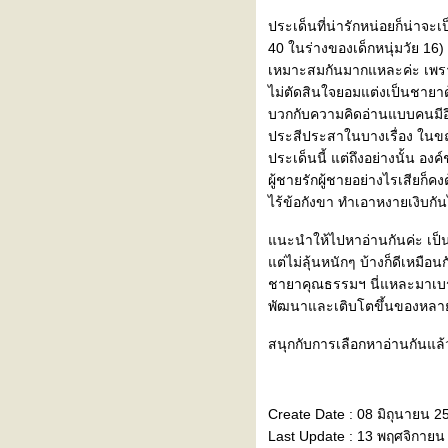
ประเด็นที่น่ารักหน่อยก็น่าจะเ
40 ในร่างของเด็กหนุ่มวัย 16) 
เหมาะสมกันมากแหละค่ะ เพราะส่
ไม่ตัดสินใจยอมแต่งเป็นชายาด
บวกกับความคิดอ่านแบบคนมีอีค
ประสีประสาในบางเรื่อง ในขณ
ประเด็นนี้ แต่ถึงอย่างนั้น อง
ผู้ชายรักผู้ชายอย่างไรเสียก็คง
ไร้ข้อกังขา ทำเอาหงายเงิบกั
นะนำให้ไปหาอ่านกันค่ะ เป็นนิ
ต่ไม่ลุ้นหนักๆ บ้างก็ดีเหมือน
ชายาคุณธรรมฯ นี่แหละมาเบรก 
พัฒนาและเติบโตขึ้นของหลายๆ 
สนุกกับการเลือกหาอ่านกันแล
Create Date : 08 มิถุนายน 2
Last Update : 13 พฤศจิกายน