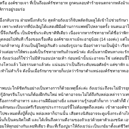
จา หรือ องค์ชายเจา ที่เป็นถึงองค์รัชทายาท ถูกคนลอบทำร้ายจนตกจากหลังม้
การอยู่รอมร่อ
ึ่งกลับจวน ฝ่ายหนึ่งกลับวัง สุดท้ายถังเยว่ก็จับพลัดจับผลูได้เข้าไปช่วยรักษา
เพราะหลังจากที่บังเอิญได้แสดงฝีมือด้านการแพทย์ไปหลายครั้ง จนคนเอา
ี้จึงเกิดขึ้น เป็นมิชชั่นระดับชาติทีเดียว เนื่องจากหากรัชทายาทได้ชื่อว่าพิ
ดลอยไปทันที เรื่องของเรื่องคือ องค์ชายเจาแม้จะอายุน้อย (14 เองค่ะ) แต่ไม
มกล้าหาญ ล้วนเป็นผู้ใหญ่เกินตัว แถมยังรูปงาม มีออร่าความเป็นผู้นำ เรียก
แล้วแต่อยากให้พระองค์เป็นรัชทายาทกันถ้วนหน้าค่ะ ดังนั้นหากมีหนทางจะรั
 ถังเยว่เองก็ใช่ว่าไม่มีหัวนอนปลายเท้า ก่อนหน้านั้นน่ะอาจจะใช่ แต่ตอนนี้ไ
างโหวแล้ว ไม่ธรรมดาแล้วค่ะ แน่นอนว่าเป็นถึงระดับหมอศัลย์ฯ แค่ขาหัก แ
จะทำไม่สำเร็จ ดังนั้นเมื่อรักษาขาหายก็แปลว่ารักษาตำแหน่งองค์รัชทายาทเอ
ปะใกล้ชิดกันอย่างเป็นทางการก็ด้วยเหตุนี้ล่ะค่ะ ถังเยว่น่ะถึงจะไม่มีวรยุ
ู้อักษรจีนโบราณก็ต้องฝึกกันใหม่ หน้าตาอาจจะไม่ได้ถึงกับหล่อเหล่าราวเท
เรื่องการทำอาหาร และงานฝีมืออย่างยิ่ง แถมความรู้รอบตัวก็มาก วางตัวก็ดี เ
ุณลักษณะเป็นแม่ศรีเรีอนทุกประการเบอร์นี้ไม่ต้องพูดถึงเลยค่ะ เข้าตาองค์
ไปซะหมดทั้งบู๊ทั้งบุ๋น หล่อเหลาก็ปานนั้น เสียตรงนิสัยอาจจะดูแข็งกระด้างไ
งนั้นก็เป็นคนจิตใจดี และได้เห็นถึงความดีงามของถัวเยว่ด้วยตาตัวเองชนิด เอ
ห้ทุกอย่างกันเลยทีเดียว ดีนะที่เรื่องปูมาให้ถังเยว่น่ะเป็นเกย์มาตั้งแต่ชีวิตท