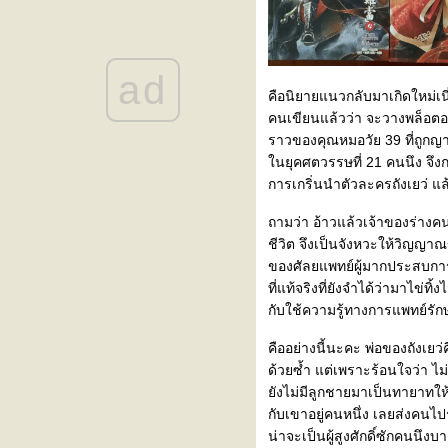
Wilderness รีวิว
เจิ้นก็ยังคงสง่าผ่าเผยอย่างนี้แหละ
รีวิว
ช่วยด้วยครับ ผมเกิดใหม่เป็น
ad
ลูกชายประมุขพรรคมาร รีวิว
คือนิยายแนวกลับมาเกิดใหม่เนี่ยม
ตัวร้ายอย่างข้า... จะหนีเอาตัวรอด
คนเขียนแล้วว่า จะวางพล็อตอ
ังไงดี รีวิว
ราวของคุณหมอวัย 39 ที่ถูกญ
ตัดสินคนจากหน้าก็ต้องเจอแบบนี้
นยุคศตวรรษที่ 21 คนนึง จึงกลา
รีวิว
การเกริ่นนำตัวละครถังเยว่ แล
Guardian รีวิว
ถามว่า อ้าวแล้วเจ้าของร่างค
ชายาคุณธรรมนั้นเป็นยาก รีวิว
ชีวิต จึงเป็นจังหวะให้วิญ
เล่ห์กลจักรพรรดิ รีวิว
ของศัลยแพทย์ผู้มากประสบการณ์
กลับมาเกิดใหม่เป็นซูเปอร์โมเดล –
ที่แท้จริงที่ยังจำได้ว่ามาไข่
Rebirth of a Supermodel รีวิว
กับใช้ความรู้ทางการแพทย์รักษ
The Untamed – ปรมาจารย์ลัทธิ
มาร - Mo Dao Zu Shi (ม๋อเต้าจู่
คืออย่างนี้นะคะ พ่อของถังเยว่
ซือ) รีวิว
ด้วยซ้ำ แต่เพราะร้อนใจว่า ไม่
มาอ่านนิยายสนุกๆ กันค่ะ ^^
ังไม่มีลูกชายมาเป็นทายาทให้
กับเขาอยู่คนหนึ่ง เลยส่งคนไปร
น่าจะเป็นผู้สูงศักดิ์ซักคนนึ