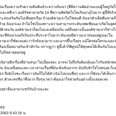
ป็นเรื่องความรักความสัมพันธ์ระหว่างถังเยว่ (ที่มีความคิดอ่านแบบผู้ใหญ่วัยใ
และหลี่เจา องค์รัชทายาทวัย 14 ที่ความคิดจิตใจโตเกินอายุไปมาก คู่นี้ที่จริง
งเสริมกันไปเสียทุกเรื่อง ถ้าองค์ชายเจาไม่ใช่คนดี ถังเยว่หัวเด็ดตีนขาดก
้วย ถังเยว่เอง ถ้าไม่ใช่เป็นเพราะความสามารถระดับเทพเซียนมาเกิดในยุคน
ิวสมวัย องค์ชายเจาก็คงไม่แลเหมือนกัน แต่ถึงอย่างนั้นองค์ชายเจาก็ช่างไม
ะที่ถังเยว่เองก็เกินประสีประสาไปมาก มันเลยมีความเบาสมองอยู่เยอะใน
ค์ชายเจาก็ชัดเจนค่ะว่ารักถังเยว่มาก และมากขึ้นเรื่อยๆ แม้ใครต่อใครจะมองว
ต้องเบื่อหน่ายกันเข้าสักวัน ปรากฏว่า คู่นี้เค้าก็พิสูจน์ให้ทุกคนได้เห็นกันไปแ
นไปก็หลายดอกอยู่
ยายอีกเรื่องที่อ่านสนุก ไม่เบื่อแหละ อาจจะไม่ถึงกับต้องลุ้นอะไรกันหนักห
กัน มันเหนื่อยนะคะเวลาอ่านเรื่องที่มันเข้มข้นมากๆ มันบีบหัวใจไปหน่อย ก็เ
ถึงยังไงซะเรื่องราวมันก็ไม่ได้ดำเนินไปแบบทื่อๆ และเราก็ยังจะได้เห็นก
ตัวละครที่น่าทึ่งมาก ถึงขนาดว่าต้องเอาใจช่วยกันอย่างนั้นเลยล่ะค่ะ
้วอย่าลืมเอามาแชร์กันบ้างนะคะ
563
 2563 9:43:16 น.