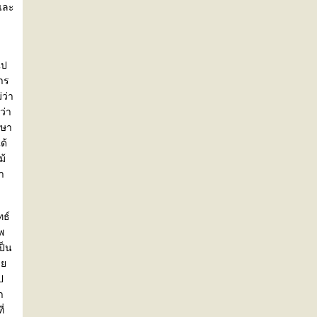
าและ
ไป
การ
่ว่า
ว่า
กษา
ด้
ม้
า
ทธ์
พ
ป็น
ชา
ป
า
ี่