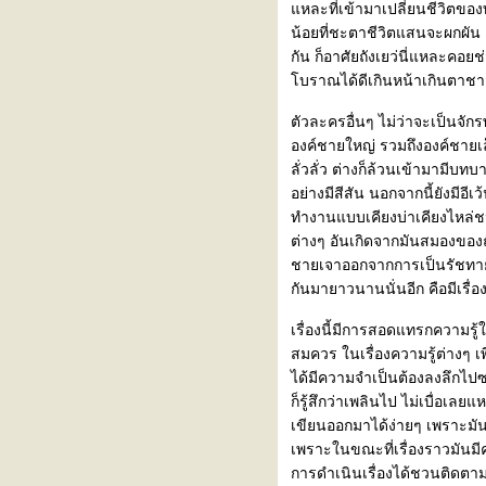
หละที่เข้ามาเปลี่ยนชีวิตของทั
น้อยที่ชะตาชีวิตแสนจะผกผัน แ
กัน ก็อาศัยถังเยว่นี่แหละคอย
บราณได้ดีเกินหน้าเกินตาชา
ตัวละครอื่นๆ ไม่ว่าจะเป็นจักร
องค์ชายใหญ่ รวมถึงองค์ชายเล็
ลั่วลั่ว ต่างก็ล้วนเข้ามามีบ
อย่างมีสีสัน นอกจากนี้ยังมีอีเ
ทำงานแบบเคียงบ่าเคียงไหล่ชน
ต่างๆ อันเกิดจากมันสมองของถั
ชายเจาออกจากการเป็นรัชทายาท
กันมายาวนานนั่นอีก คือมีเรื่
เรื่องนี้มีการสอดแทรกความรู้
สมควร ในเรื่องความรู้ต่างๆ เพ
ได้มีความจำเป็นต้องลงลึกไปซะท
ก็รู้สึกว่าเพลินไป ไม่เบื่อเล
เขียนออกมาได้ง่ายๆ เพราะมั
เพราะในขณะที่เรื่องราวมันมีค
การดำเนินเรื่องได้ชวนติดตามเ