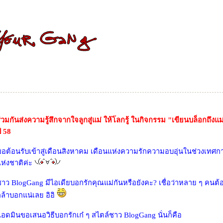
่วมกันส่งความรู้สึกจากใจลูกสู่แม่ ให้โลกรู้ ในกิจกรรม "เขียนบล็อกถึงแม่
ี 58
อต้อนรับเข้าสู่เดือนสิงหาคม เดือนแห่งความรักความอบอุ่นในช่วงเทศก
ห่งชาติค่ะ
าว BlogGang มีไอเดียบอกรักคุณแม่กันหรือยังคะ? เชื่อว่าหลาย ๆ คนต้
ล้าบอกแน่เลย อิอิ
ดมินขอเสนอวิธีบอกรักเก๋ ๆ สไตล์ชาว BlogGang นั่นก็คือ