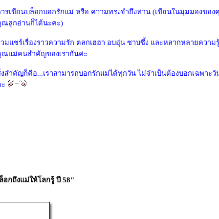
การเขียนบล็อกบอกรักแม่ หรือ ความทรงจำถึงท่าน (เขียนในมุมมองของค
ุณลูกอ่านก็ได้นะคะ)
่วมแชร์เรื่องราวความรัก ตลกเฮฮา อบอุ่น ซาบซึ้ง และหลากหลายความรู้สึ
คุณแม่คนสำคัญของเรากันค่ะ
ิ่งสำคัญก็คือ...เราสามารถบอกรักแม่ได้ทุกวัน ไม่จำเป็นต้องบอกเฉพาะวั
คะ
อกถึงแม่ให้โลกรู้ ปี 58"