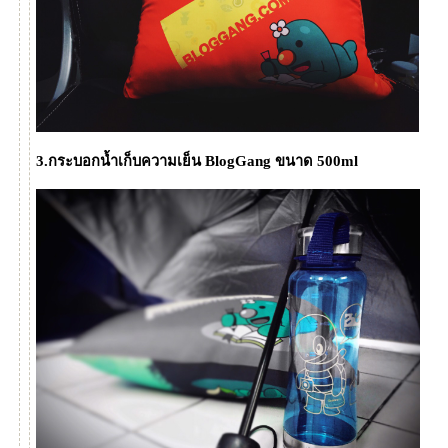
3.กระบอกน้ำเก็บความเย็น BlogGang ขนาด 500ml