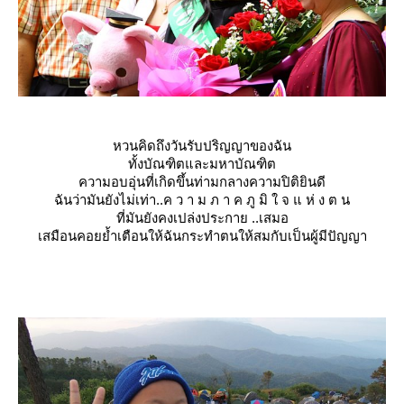
หวนคิดถึงวันรับปริญญาของฉั
น
ทั้งบัณฑิตและมหาบัณฑิต
ความอบอุ่นที่เกิดขึ้นท่ามก
ลางความปิติยินดี
ฉันว่ามันยังไม่เท่า..ค ว า ม ภ า ค ภู มิ ใ จ แ ห่ ง ต น
ที่มันยังคงเปล่งประกาย ..เสมอ
เสมือนคอยย้ำเตือนให้ฉันกระ
ทำตนให้สมกับเป็นผู้มีปัญญา