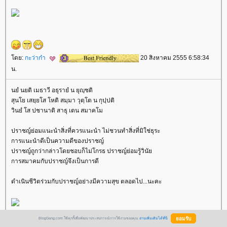
ดย:
กะว่าก๋า
20 สิงหาคม 2555 6:58:34
น.
นยํ นยติ เมธาวี อธุรายํ น ยุญฺชติ
สุนโย เสยฺยโส โหติ สมฺมา วุตฺโต น กุปฺปติ
วินยํ โส ปชานาติ สาธุ เตน สมาคโม
ปราชญ์ย่อมแนะนำสิ่งที่ควรแนะนำ ไม่ชวนทำสิ่งที่มิใช่ธุระ
การแนะนำดีเป็นความดีของปราชญ์
ปราชญ์ถูกว่ากล่าวโดยชอบก็ไม่โกรธ ปราชญ์ย่อมรู้วินั
การสมาคมกับปราชญ์จึงเป็นการดี
ดำเนินชีวิตร่วมกับปราชญ์อย่างมีความสุข ตลอดไป...นะคะ
BlogGang.com ใช้คุกกี้เพื่อพัฒนาประสบการณ์การใช้งานของคุณ
อ่านเพิ่มเติมได้ที่นี่
ดีใจที่คุณเทียน มีัสุขภาพแข็งแรงขึ้นแล้ว