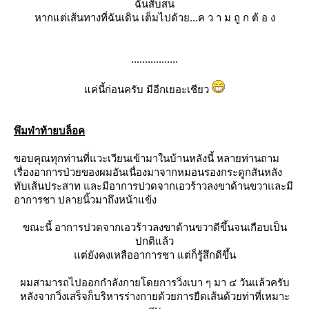
ฉันส
ับสน
หากแต่เส้นทางที่ฉันเดิน เต็มไปด้วย...ค ว า ม ถู ก ต้ อ ง
.................
ค่นี้ก่อนครับ มีอีกเยอะเชียว
พึมพำท้ายบล็อค
ขอบคุณทุกท่านที่แวะเวียนเข้ามาในบ้านหลังนี้ หลายท่านถาม
เรื่องอาการป่วยของผมอันเนื่องมาจากหมอนรองกระดูกสันหลัง
ทับเส้นประสาท และมีอาการปวดจากเอวร้าวลงขาด้านขวาและมี
อาการชา ปลายนิ้วมาถึงหน้าแข้ง
ขณะนี้ อาการปวดจากเอวร้าวลงขาด้านขวาดีขึ้นจนเกือบเป็น
ปกติแล้ว
ต่ยังคงเหลืออาการชา แต่ก็รู้สึกดีขึ้น
ผมสามารถไปออกกำลังกายโดยการวิ่งเบา ๆ มา ๔ วันแล้วครับ
หลังจากวิ่งเสร็จก็บริหารร่างกายด้วยการยืดเส้นด้วยท่าที่เหมาะ