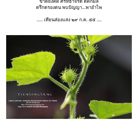
ขาดยั้งคิด ศรัทธาจริต ติดกมล
ตรึกตรองตน พบปัญญา...พาอำไพ
..... เทียนส่องแสง ๒๙ ก.ค. ๕๕ ....