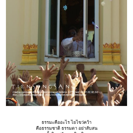
ธรรมะคืออะไร ไยไขว่คว้า
คือธรรมชาติ ธรรมดา อย่าสับสน