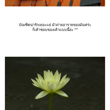
บัณฑิตน่ารักเยอะแย่ มัวถ่ายอารายของมันฟร่ะ
ก็เค้าชอบของเค้าแบบนี้อ่ะ ^^