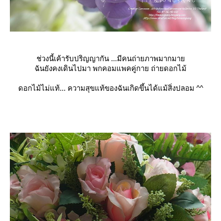
ช่วงนี้เค้ารับปริญญากัน ...มีคนถ่ายภาพมากมา
ฉันยังคงเดินไปมา พกคอมแพคคู่กาย ถ่ายดอกไม้
ดอกไม้ไม่แท้... ความสุขแท้ของฉันเกิดขึ้นได้
ม้สิ่งปลอม ^^