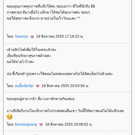
ขอบคุณภาพทุกภาพที่แท็กให้ค่ะ ขอบอกว่า ดีใจที่นึกถึง อิอิ
ภาพสวยๆ มีมาเมื่อไร แท็กมาให้ชมได้ทุกภาพค่ะ ชอบๆ
ขอให้สุขภาพแข็งแรง หายป่วยในเร็ววันนะคะ ^^
ดย:
Sawnoy
18 สิงหาคม 2555 17:18:23 น.
เข้าคลิกไลค์เพิ่มให้ในเพจแล้วค่ะ
เฮียเทียนรักษาสุขภาพด้วยค่ะ
ขอให้หายไวไวค่ะ
ปล.ขี้เกียจทำรูปเพราะใช้คอมไม่คล่องเลยพาลไม่ได้อัพบล็อกไปด้วยค่ะ
ดย:
อมยิ้มนิดนิด
18 สิงหาคม 2555 20:03:56 น.
ขอบคุณนู๋สามากจ้า ที่แวะมาทักทายกันเสมอ
บางทีเฮียก็เกรงใจแท็กภาพไปรกเฟสคนอื่นเขา วันนี้ก็อัพภาพแต่ไม่ได้แท็กเล
ดย:
tiensongsang
18 สิงหาคม 2555 20:08:02 น.