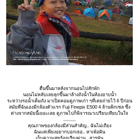
ตื่นขึ้นมาหลังจากนอนไปสักพัก
นอนไม่หลับเลยลุกขึ้นมาล้าง
ถังน้ำในห้องอาบน้ำ
ระหว่างรอน้ำเต็มถัง มาเปิดคอมดูภาพเก่า ๆที่เคยถ่ายไว้ 6 ปีก่อน
สมัยที่ฉันเองมีกล้องตัวแรก
Fuji Finepix E500 4 ล้านพิกเซล ซึ่ง
ต่างจากสมัยนี้เยอะเลย ดูภาพไปก็พิจารณาเปรียบเที
บในใจ
..........
คุณภาพของกล้องมีส่วนสำคัญ.
. ฉันไม่เถียง
ฉันแค่เพียงอยากบอกเธอ.. หาเพ้อฝัน
เก็บความสุขร้อยเรียงผ่าน..
สารพัน