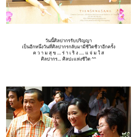
วันนี้ศิลปากรรับปริญญา
เป็นอีกหนึ่งวันที่ศิลปากรก
ลับมามีชีวิตชีวาอีกครั้ง
ค ว า ม สุ ข ... ร่ า เ ริ ง .... แ จ่ ม ใ ส
ศิลปากร... ศิลปะแห่งชีวิต ^^