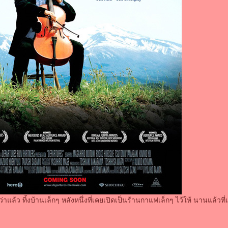
าแล้ว ทิ้งบ้านเล็กๆ หลังหนึ่งที่เคยเปิดเป็นร้านกาแฟเล็กๆ ไว้ให้ นานแล้วที่