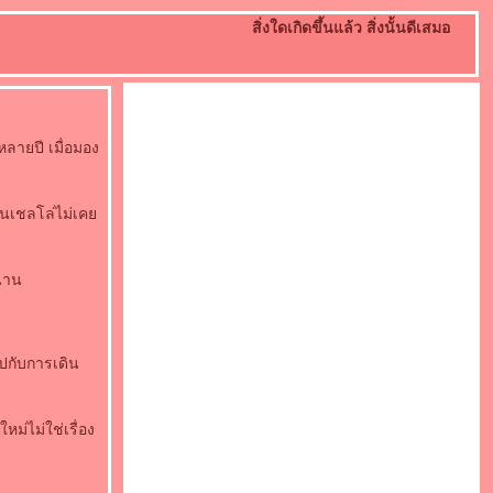
สิ่งใดเกิดขึ้นแล้ว สิ่งนั้นดีเสมอ
ลายปี เมื่อมอง
ล่นเชลโล่ไม่เค
่นาน
ไปกับการเดิน
ม่ไม่ใช่เรื่อง