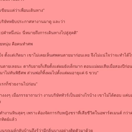
เขียนแค่ว่าเพื่อนเดินทาง"
บริษัทหยิบประกาศหางานมาดู และว่า
ปคำหนึ่งน่ะ นี่หมายถึงการเดินทางไปสู่สุคติ"
ยหนุ่ม คือคนทำศพ
ึดใจ ตั้งแต่เกิดมา เขาไม่เคยเห็นศพคนตายมาก่อนเลย จึงไม่แน่ใจว่าจะทำได้
นตายเลยนะ ตากับยายก็เสียตั้งแต่ผมยังเด็กมาก ตอนแม่ผมเสียเมื่อสองปีก่อน 
าไม่ทันพิธีศพ ส่วนพ่อก็ทิ้งผมไปตั้งแต่ผมอายุแค่ 6 ขวบ"
งแรกก็ช่วยงานไปก่อน"
งงงๆ เมื่อภรรยาถามว่า งานบริษัททัวร์เป็นอย่างไรบ้าง เขาไม่ได้ตอบ แค่บอกว่
ง
ำงานหินสุดๆ เพราะต้องจัดการกับหญิงชราที่เสียชีวิตในอพาร์ตเมนต์ กว่
าทิตย์แล้ว
ยู่บนรถเมล์กลับบ้านถึงรู้ว่ามีกลิ่นบางอย่างติดตัวมาด้ว