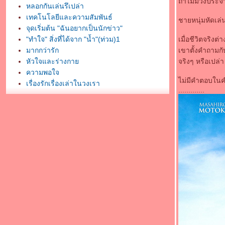
ถ้าไม่มีวงประจ
หลอกกันเล่นรึเปล่า
เทคโนโลยีและความสัมพันธ์
ชายหนุ่มหัดเล่
จุดเริ่มต้น "ฉันอยากเป็นนักข่าว"
"ทำใจ" สิ่งที่ได้จาก "น้ำ"(ท่วม)1
เมื่อชีวิตจริงต
มากกว่ารัก
เขาตั้งคำถามกั
หัวใจและร่างกา
จริงๆ หรือเปล่า
ความพอใจ
ไม่มีคำตอบในค
เรื่องรักเรื่องเล่าในวงเรา
.............
ความฝัน...ความจริ ง...ความรัก
ความปรารถนา...สุดท้า
มากกว่าหนังสือหนึ่งเล่ม
พรุ่งนี้...เธอจะยังรักฉันไหม
จะทำทุกอย่างเพื่อ"ใคร"
ความฝันกับการเดินทางครั้งสุดท้า
ไม่มีไม่ลืม
คิดถึงทุกปี
รัก...เลิก...โกรธ...หลง
ครบางคน...บางส่วนที่หายไป
ความฝันก็เหมือนไขมัน?
ตัวหนังสือในสมุดฉีก