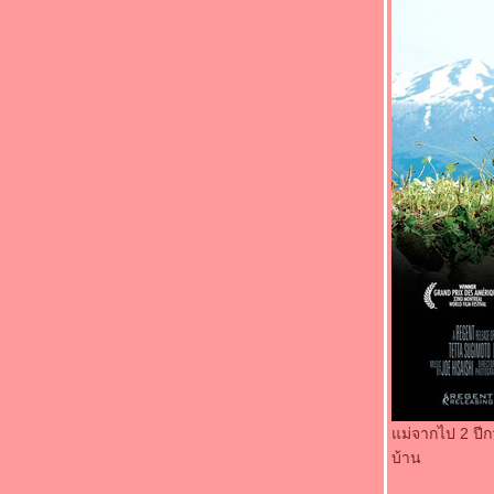
นานแล้วที่เราไม่ได้เจอกัน
คน (ไม่)ชอบเหงา
ฤทธิ์ (นาย)ทางโทรศัพท์
จะไปทางไหนดี
มนต์รักมือถือ
บางสิ่งบางอย่าง และสี..ในบ้าน
last day...ตะแล็บแก๊ป
ไม่มีรักแท้ในMSN
ข้อความลึกลับ
เมื่อความรักหมดอายุ
คำถามและเวลาที่เหลือ
ไปเป็นชาวเกาะกันเต๊อะ
กลัวอด ไม่กลัวตาย???
"ถ้า..." นกไร้ขาเพื่อนรัก
ม่จากไป 2 ปีกว่
บ้าน