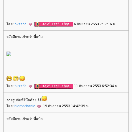
ดย:
กะว่าก๋า
6 กันยายน 2553 7:17:16 น.
สวัสดียามเช้าครับพี่แป๋ว
ดย:
กะว่าก๋า
11 กันยายน 2553 6:52:34 น.
ถ่ายรูปกับพี่โน๊ตด้วย อิอิ
ดย:
biomechanic
19 กันยายน 2553 14:42:39 น.
สวัสดียามเช้าครับพี่แป๋ว