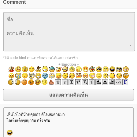
Comment
*ใช้ code html ตกแต่งข้อความได้เฉพาะสมาชิก
+
Emotion
+
เห็นไวไวที่บ้านคุณก๋า ดีใจเลยตามมา
ได้เห็นเด็กๆสนุกกัน ดีใจครับ