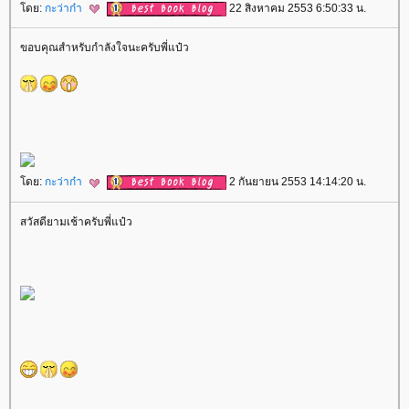
ดย:
กะว่าก๋า
22 สิงหาคม 2553 6:50:33 น.
ขอบคุณสำหรับกำลังใจนะครับพี่แป๋ว
ดย:
กะว่าก๋า
2 กันยายน 2553 14:14:20 น.
สวัสดียามเช้าครับพี่แป๋ว