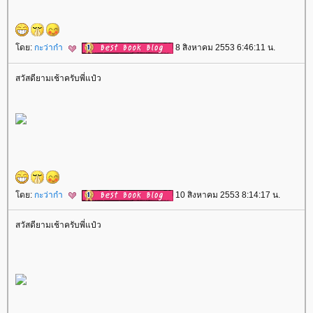
ดย:
กะว่าก๋า
8 สิงหาคม 2553 6:46:11 น.
สวัสดียามเช้าครับพี่แป๋ว
ดย:
กะว่าก๋า
10 สิงหาคม 2553 8:14:17 น.
สวัสดียามเช้าครับพี่แป๋ว