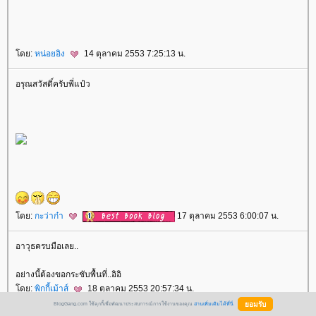
ดย:
หน่อยอิง
14 ตุลาคม 2553 7:25:13 น.
อรุณสวัสดิ์ครับพี่แป๋ว
ดย:
กะว่าก๋า
17 ตุลาคม 2553 6:00:07 น.
อาวุธครบมือเลย..
อย่างนี้ต้องขอกระชับพื้นที่..อิอิ
ดย:
พิกกี้เม้าส์
18 ตุลาคม 2553 20:57:34 น.
BlogGang.com ใช้คุกกี้เพื่อพัฒนาประสบการณ์การใช้งานของคุณ
อ่านเพิ่มเติมได้ที่นี่