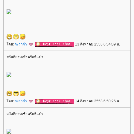
ดย:
กะว่าก๋า
13 สิงหาคม 2553 6:54:09 น.
สวัสดียามเช้าครับพี่แป๋ว
ดย:
กะว่าก๋า
14 สิงหาคม 2553 6:50:26 น.
สวัสดียามเช้าครับพี่แป๋ว