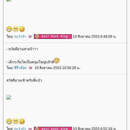
ดย:
กะว่าก๋า
19 สิงหาคม 2553 6:46:09 น.
- หวัดดียามสายจ้าาา
- เด็กๆ เริ่มโตเป็นหนุ่มใหญ่แล้วสิ
ดย:
พี่รี่+ต๊อก
19 สิงหาคม 2553 10:58:28 น.
สวัสดียามเช้าครับพี่แป๋ว
ดย:
กะว่าก๋า
20 สิงหาคม 2553 6:52:18 น.