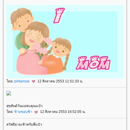
ดย:
pinkyrose
12 สิงหาคม 2553 11:51:33 น.
สุขสันต์วันแม่ค่ะคุณแป๋ว
ดย:
ข้ามขอบฟ้า
12 สิงหาคม 2553 16:52:05 น.
สวัสดียามเช้าครับพี่แป๋ว