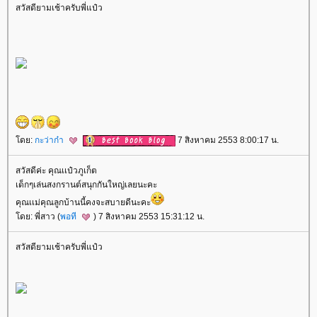
สวัสดียามเช้าครับพี่แป๋ว
ดย:
กะว่าก๋า
7 สิงหาคม 2553 8:00:17 น.
สวัสดีค่ะ คุณเเป๋วภูเก็ต
เด็กๆเล่นสงกรานต์สนุกกันใหญ่เลยนะคะ
คุณเเม่คุณลูกบ้านนี้คงจะสบายดีนะคะ
ดย: พี่สาว (
พอที
) 7 สิงหาคม 2553 15:31:12 น.
สวัสดียามเช้าครับพี่แป๋ว