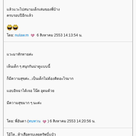
ล้วแวะไปสนามเด็กเล่นของพี่บ้าง
ครบรอบปีอีกแล้ว
ดย:
nulaw.m
6 สิงหาคม 2553 14:13:54 น.
วะมาทักทายค่ะ
เห็นเด็ก ๆ สนุกกันน่าดูแบบนี้
ก็มีความสุขค่ะ...เป็นเด็กไม่ต้องคิดอะไรมาก
อบอิจฉาได้เจอ โน๊ต อุดมด้ว
มีความสุขมาก ๆ นะค่ะ
ดย: พี่อันดา (
ทบทวน
) 6 สิงหาคม 2553 14:20:56 น.
อ้โห...ห้าเสือครบเลยครัพบี่แป๋ว