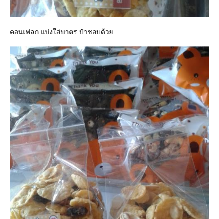
คอนเฟลก แบ่งใส่บาตร ป๋าชอบด้ว