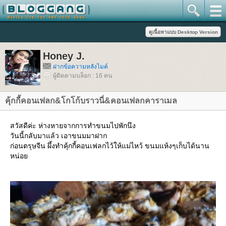
Honey J.
ฝากข้อความหลังไมค์
ผู้ติดตามบล็อก : 16 คน
คุ้กกี้คอนเฟลก&โกโก้บราวนี่&คอนเฟลกคาราเมล
สวัสดีค่ะ ห่างหายจากการทำขนมไปพักนึง
วันนี้กลับมาแล้ว เอาขนมมาฝาก
ก่อนตรุษจีน ผึ้งทำคุ้กกี้คอนเฟลกไว้ให้แม่ไหว้ ขนมแห้งๆเก็บได้นาน
หน่อ