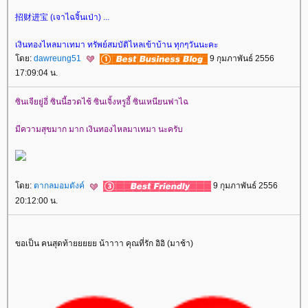
招财进宝 (เจาไฉจิ้นเป่า) ...
เงินทองไหลมาเทมา ทรัพย์สมบัติไหลเข้าบ้าน ทุกๆวันนะคะ
ดย:
dawreung51
9 กุมภาพันธ์ 2556
17:09:04 น.
ซินเจียยู่อี่ ซินนี้ฮวดไช้ ซินเจิ้งหรูอี้ ซินเหนียนฟาไฉ
มีความสุขมาก มาก เงินทองไหลมาเทมา นะครับ
ดย:
ตากลมอมตังค์
9 กุมภาพันธ์ 2556
20:12:00 น.
ขอเป็น คนสุดท้ายยยยย น้าาาา คุณที่รัก อิอิ (มาช้า)