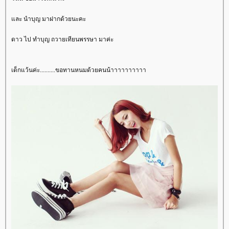
ละ นำบุญ มาฝากด้วยนะคะ
ดาว ไป ทำบุญ ถวายเทียนพรรษา มาค่ะ
เด็กแว้นค่ะ..........ขอทานหนมด้วยคนน้าาาาาาาาาา