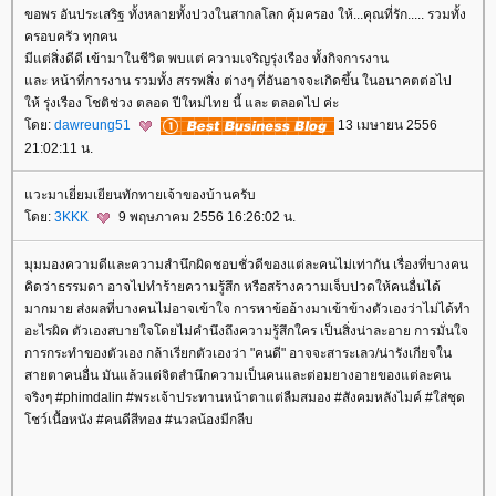
ขอพร อันประเสริฐ ทั้งหลายทั้งปวงในสากลโลก คุ้มครอง ให้...คุณที่รัก..... รวมทั้ง
ครอบครัว ทุกคน
มีแต่สิ่งดีดี เข้ามาในชีวิต พบแต่ ความเจริญรุ่งเรือง ทั้งกิจการงาน
ละ หน้าที่การงาน รวมทั้ง สรรพสิ่ง ต่างๆ ที่อันอาจจะเกิดขึ้น ในอนาคตต่อไป
ห้ รุ่งเรือง โชติช่วง ตลอด ปีใหม่ไทย นี้ และ ตลอดไป ค่ะ
ดย:
dawreung51
13 เมษายน 2556
21:02:11 น.
วะมาเยี่ยมเยียนทักทายเจ้าของบ้านครับ
ดย:
3KKK
9 พฤษภาคม 2556 16:26:02 น.
มุมมองความดีและความสำนึกผิดชอบชั่วดีของแต่ละคนไม่เท่ากัน เรื่องที่บางคน
คิดว่าธรรมดา อาจไปทำร้ายความรู้สึก หรือสร้างความเจ็บปวดให้คนอื่นได้
มากมาย ส่งผลที่บางคนไม่อาจเข้าใจ การหาข้ออ้างมาเข้าข้างตัวเองว่าไม่ได้ทำ
อะไรผิด ตัวเองสบายใจโดยไม่คำนึงถึงความรู้สึกใคร เป็นสิ่งน่าละอาย การมั่นใจ
การกระทำของตัวเอง กล้าเรียกตัวเองว่า "คนดี" อาจจะสาระเลว/น่ารังเกียจใน
สายตาคนอื่น มันแล้วแต่จิตสำนึกความเป็นคนและต่อมยางอายของแต่ละคน
จริงๆ #phimdalin #พระเจ้าประทานหน้าตาแต่ลืมสมอง #สังคมหลังไมค์ #ใส่ชุด
ชว์เนื้อหนัง #คนดีสีทอง #นวลน้องมีกลีบ