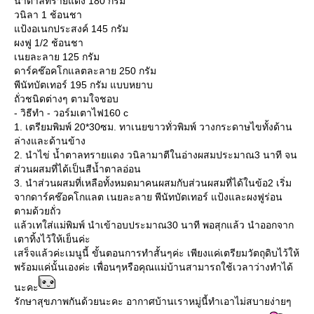
น้ำตาลทรายแดง 180 กรัม
วนิลา 1 ช้อนชา
ป้งอเนกประสงค์ 145 กรัม
ผงฟู 1/2 ช้อนชา
เนยละลาย 125 กรัม
ดาร์คช๊อคโกแลตละลาย 250 กรัม
พีนัทบัตเทอร์ 195 กรัม แบบหยาบ
ถั่วชนิดต่างๆ ตามใจชอบ
- วิธีทำ - วอร์มเตาไฟ160 c
1. เตรียมพิมพ์ 20*30ซม. ทาเนยขาวทั่วพิมพ์ วางกระดาษไขทั้งด้าน
ล่างและด้านข้าง
2. นำไข่ น้ำตาลทรายแดง วนิลามาตีในอ่างผสมประมาณ3 นาที จน
ส่วนผสมที่ได้เป็นสีน้ำตาลอ่อน
3. นำส่วนผสมที่เหลือทั้งหมดมาคนผสมกับส่วนผสมที่ได้ในข้อ2 เริ่ม
จากดาร์คช๊อคโกแลต เนยละลาย พีนัทบัตเทอร์ แป้งและผงฟูร่อน
ตามด้วยถั่ว
ล้วเทใส่แม่พิมพ์ นำเข้าอบประมาณ30 นาที พอสุกแล้ว นำออกจาก
เตาทิ้งไว้ให้เย็นค่ะ
เสร็จแล้วค่ะเมนูนี้ ขั้นตอนการทำสั้นๆค่ะ เพียงแค่เตรียมวัตถุดิบไว้ให้
พร้อมแค่นั้นเองค่ะ เพื่อนๆหรือคุณแม่บ้านสามารถใช้เวลาว่างทำได้
นะคะ
รักษาสุขภาพกันด้วยนะคะ อากาศบ้านเราหมู่นี้ทำเอาไม่สบายง่ายๆ